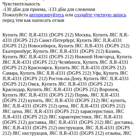
Чувствительность
-130 дБм для приема, -133 дБм для слежения
Пожалуйста
авторизируйтесь
или
создайте учетную запись
перед тем как написать отзыв
Купить JRC JLR-4331 (DGPS 212) Москва
,
Купить JRC JLR-
4331 (DGPS 212) Санкт-Петербург
,
Купить JRC JLR-4331
(DGPS 212) Новосибирск
,
Купить JRC JLR-4331 (DGPS 212)
Екатеринбург
,
Купить JRC JLR-4331 (DGPS 212) Казань
,
Купить JRC JLR-4331 (DGPS 212) Нижний Новгород
,
Купить
JRC JLR-4331 (DGPS 212) Челябинск
,
Купить JRC JLR-4331
(DGPS 212) Красноярск
,
Купить JRC JLR-4331 (DGPS 212)
Самара
,
Купить JRC JLR-4331 (DGPS 212) Уфа
,
Купить JRC
JLR-4331 (DGPS 212) Ростов-на-Дону
,
Купить JRC JLR-4331
(DGPS 212) Омск
,
Купить JRC JLR-4331 (DGPS 212)
Краснодар
,
Купить JRC JLR-4331 (DGPS 212) Воронеж
,
Купить JRC JLR-4331 (DGPS 212) Пермь
,
JRC JLR-4331
(DGPS 212) купить
,
JRC JLR-4331 (DGPS 212) JRC купить
,
JRC JLR-4331 (DGPS 212) цена
,
JRC JLR-4331 (DGPS 212)
JRC цена
,
JRC JLR-4331 (DGPS 212) характеристики
,
JRC
JLR-4331 (DGPS 212) JRC характеристики
,
JRC JLR-4331
(DGPS 212) доставка
,
JRC JLR-4331 (DGPS 212) JRC доставка
,
JRC JLR-4331 (DGPS 212) инструкция
,
JRC JLR-4331 (DGPS
212) JRC инструкция
,
JRC JLR-4331 (DGPS 212) отзывы
,
JRC