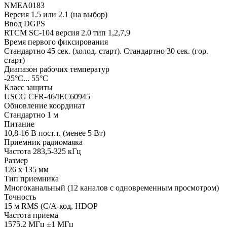
NMEA0183
Версия 1.5 или 2.1 (на выбор)
Ввод DGPS
RTCM SC-104 версия 2.0 тип 1,2,7,9
Время первого фиксирования
Стандартно 45 сек. (холод. старт). Стандартно 30 сек. (гор.
старт)
Диапазон рабочих температур
-25°C... 55°C
Класс защиты
USCG CFR-46/IEC60945
Обновление координат
Стандартно 1 м
Питание
10,8-16 В пост.т. (менее 5 Вт)
Приемник радиомаяка
Частота 283,5-325 кГц
Размер
126 х 135 мм
Тип приемника
Многоканальный (12 каналов с одновременным просмотром)
Точность
15 м RMS (C/A-код, HDOP
Частота приема
1575,2 МГц ±1 МГц