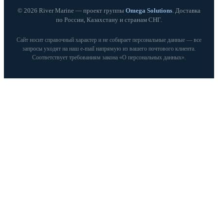
© 2026 River Marine — проект группы
Omega Solutions
. Доставка
по России, Казахстану и странам СНГ.
Сайт носит справочный характер и не собирает персональные данные — все
запросы уходят на наш e‑mail напрямую из вашего почтового клиента.
Соответствует требованиям закона «О персональных данных».