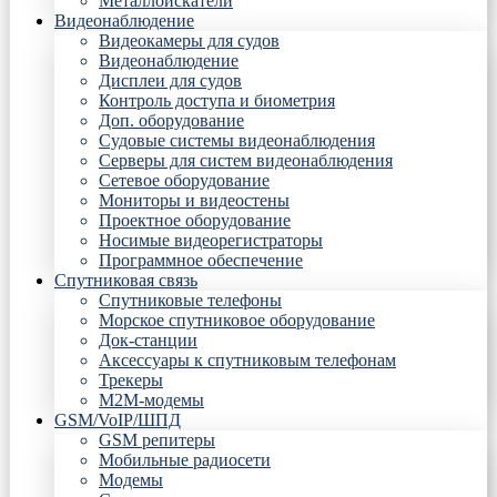
Металлоискатели
Видеонаблюдение
Видеокамеры для судов
Видеонаблюдение
Дисплеи для судов
Контроль доступа и биометрия
Доп. оборудование
Судовые системы видеонаблюдения
Серверы для систем видеонаблюдения
Сетевое оборудование
Мониторы и видеостены
Проектное оборудование
Носимые видеорегистраторы
Программное обеспечение
Спутниковая связь
Спутниковые телефоны
Морское спутниковое оборудование
Док-станции
Аксессуары к спутниковым телефонам
Трекеры
М2М-модемы
GSM/VoIP/ШПД
GSM репитеры
Мобильные радиосети
Модемы