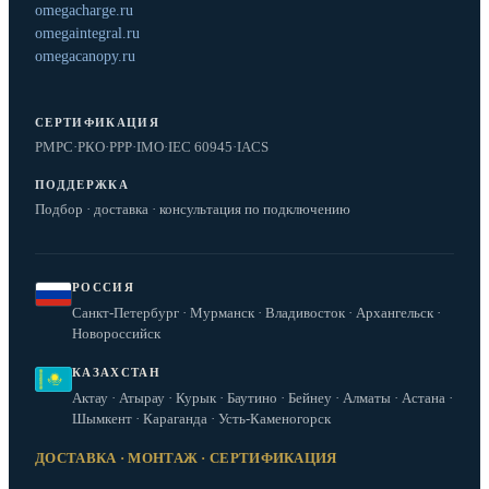
omegacharge.ru
omegaintegral.ru
omegacanopy.ru
СЕРТИФИКАЦИЯ
РМРС
·
РКО
·
РРР
·
IMO
·
IEC 60945
·
IACS
ПОДДЕРЖКА
Подбор · доставка · консультация по подключению
РОССИЯ
Санкт-Петербург · Мурманск · Владивосток · Архангельск ·
Новороссийск
КАЗАХСТАН
Актау · Атырау · Курык · Баутино · Бейнеу · Алматы · Астана ·
Шымкент · Караганда · Усть-Каменогорск
ДОСТАВКА · МОНТАЖ · СЕРТИФИКАЦИЯ