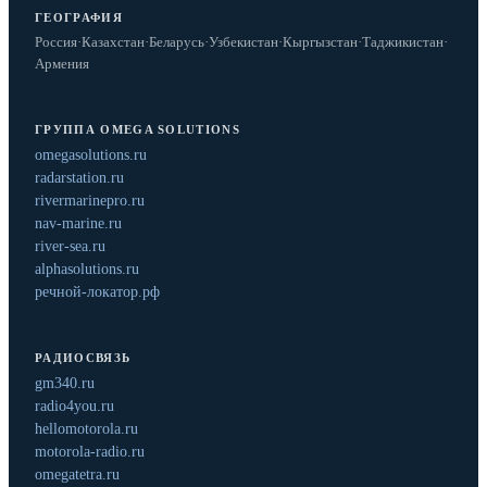
ГЕОГРАФИЯ
Россия
·
Казахстан
·
Беларусь
·
Узбекистан
·
Кыргызстан
·
Таджикистан
·
Армения
ГРУППА OMEGA SOLUTIONS
omegasolutions.ru
radarstation.ru
rivermarinepro.ru
nav-marine.ru
river-sea.ru
alphasolutions.ru
речной-локатор.рф
РАДИОСВЯЗЬ
gm340.ru
radio4you.ru
hellomotorola.ru
motorola-radio.ru
omegatetra.ru