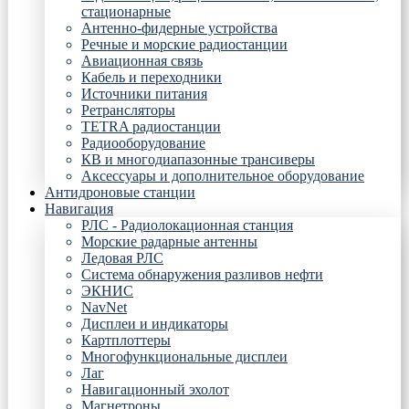
стационарные
Антенно-фидерные устройства
Речные и морские радиостанции
Авиационная связь
Кабель и переходники
Источники питания
Ретрансляторы
TETRA радиостанции
Радиооборудование
КВ и многодиапазонные трансиверы
Аксессуары и дополнительное оборудование
Антидроновые станции
Навигация
РЛС - Радиолокационная станция
Морские радарные антенны
Ледовая РЛС
Система обнаружения разливов нефти
ЭКНИС
NavNet
Дисплеи и индикаторы
Картплоттеры
Многофункциональные дисплеи
Лаг
Навигационный эхолот
Магнетроны