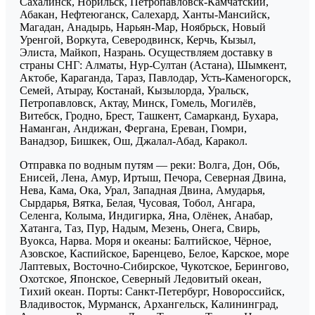
Сахалинск, Норильск, Петропавловск-Камчатский,
Абакан, Нефтеюганск, Салехард, Ханты-Мансийск,
Магадан, Анадырь, Нарьян-Мар, Ноябрьск, Новый
Уренгой, Воркута, Северодвинск, Керчь, Кызыл,
Элиста, Майкоп, Назрань. Осуществляем доставку в
страны СНГ: Алматы, Нур-Султан (Астана), Шымкент,
Актобе, Караганда, Тараз, Павлодар, Усть-Каменогорск,
Семей, Атырау, Костанай, Кызылорда, Уральск,
Петропавловск, Актау, Минск, Гомель, Могилёв,
Витебск, Гродно, Брест, Ташкент, Самарканд, Бухара,
Наманган, Андижан, Фергана, Ереван, Гюмри,
Ванадзор, Бишкек, Ош, Джалал-Абад, Каракол.
Отправка по водным путям — реки: Волга, Дон, Обь,
Енисей, Лена, Амур, Иртыш, Печора, Северная Двина,
Нева, Кама, Ока, Урал, Западная Двина, Амударья,
Сырдарья, Вятка, Белая, Чусовая, Тобол, Ангара,
Селенга, Колыма, Индигирка, Яна, Олёнек, Анабар,
Хатанга, Таз, Пур, Надым, Мезень, Онега, Свирь,
Вуокса, Нарва. Моря и океаны: Балтийское, Чёрное,
Азовское, Каспийское, Баренцево, Белое, Карское, море
Лаптевых, Восточно-Сибирское, Чукотское, Берингово,
Охотское, Японское, Северный Ледовитый океан,
Тихий океан. Порты: Санкт-Петербург, Новороссийск,
Владивосток, Мурманск, Архангельск, Калининград,