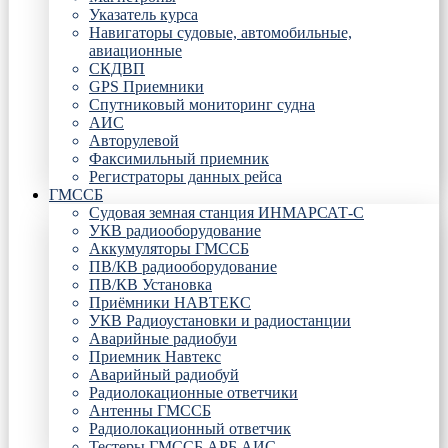
Указатель курса
Навигаторы судовые, автомобильные,
авиационные
СКДВП
GPS Приемники
Спутниковый мониторинг судна
АИС
Авторулевой
Факсимильный приемник
Регистраторы данных рейса
ГМССБ
Судовая земная станция ИНМАРСАТ-С
УКВ радиооборудование
Аккумуляторы ГМССБ
ПВ/КВ радиооборудование
ПВ/КВ Установка
Приёмники НАВТЕКС
УКВ Радиоустановки и радиостанции
Аварийные радиобуи
Приемник Навтекс
Аварийный радиобуй
Радиолокационные ответчики
Антенны ГМССБ
Радиолокационный ответчик
Тестеры ГМССБ АРБ АИС