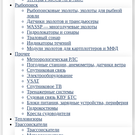
Рыбопоиск
Рыбопоисковые эхолоты, эхолоты для рыбной
ловли
Датчики эхолотов и трансдьюсеры
WASSP — многолучевые эхолоты
Гидролокаторы и сонары
Траловый сонар
Индикаторы течений
Модули эхолотов для картплоттеров и МФД
Прочее
Метеорологическая РЛС
Погодные станции, анемометры, датчики ветра
Спутниковая связь
Электрооборудование
VSAT
Спутниковое ТВ
Тренажерные системы
Судовая связь КВУ БТС
Блоки питания, зарядные устройства, периферия
Гидрокостюмы
Кресла судоводителя
Тепловизоры
Трассоискатели
Трассоискатели