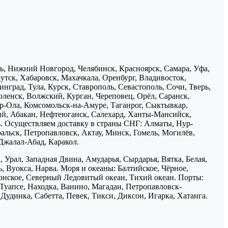
нь, Нижний Новгород, Челябинск, Красноярск, Самара, Уфа,
утск, Хабаровск, Махачкала, Оренбург, Владивосток,
нград, Тула, Курск, Ставрополь, Севастополь, Сочи, Тверь,
ленск, Волжский, Курган, Череповец, Орёл, Саранск,
р-Ола, Комсомольск-на-Амуре, Таганрог, Сыктывкар,
ий, Абакан, Нефтеюганск, Салехард, Ханты-Мансийск,
ь. Осуществляем доставку в страны СНГ: Алматы, Нур-
ральск, Петропавловск, Актау, Минск, Гомель, Могилёв,
Джалал-Абад, Каракол.
 Урал, Западная Двина, Амударья, Сырдарья, Вятка, Белая,
, Вуокса, Нарва. Моря и океаны: Балтийское, Чёрное,
понское, Северный Ледовитый океан, Тихий океан. Порты:
 Туапсе, Находка, Ванино, Магадан, Петропавловск-
Дудинка, Сабетта, Певек, Тикси, Диксон, Игарка, Хатанга.