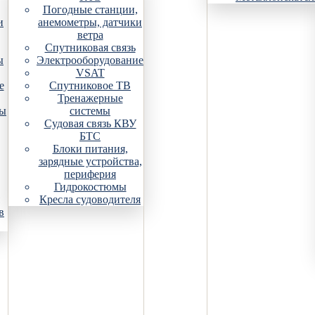
Погодные станции,
и
анемометры, датчики
ветра
Спутниковая связь
ы
Электрооборудование
VSAT
е
Спутниковое ТВ
Тренажерные
ры
системы
Судовая связь КВУ
БТС
Блоки питания,
зарядные устройства,
периферия
Гидрокостюмы
Кресла судоводителя
в