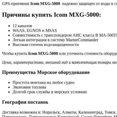
GPS-приемник
Icom MXG-5000
надежно защищен от воды и со
Причины купить Icom MXG-5000:
12 каналов
WAAS, EGNOS и MSAS
Совместимость с транспондером АИС класса B MA-500T
Легкая интеграция в систему MarineCommander
Высокая степень водозащищенности
Чтобы купить
Icom MXG-5000
или уточнить стоимость оборудо
Цена, характеристики, внешний вид и комплектация товара мо
Преимущества Морское оборудование
Простота монтажа на любое судно
Экономия топлива
Долгий срок службы в морских условиях
География поставок
Доставка возможна в: Норильск, Алматы, Калининград, Томск
Петрозаводск, Петропавловск-Камчатский, Санкт-Петербург, 