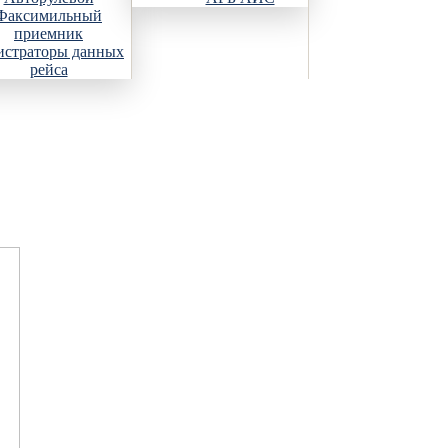
Факсимильный
приемник
истраторы данных
рейса