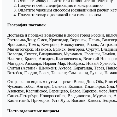
Оставьте заявку на сайте или позвоните по телефону
Получите счёт, спецификацию и консультацию
Оплатите удобным способом (безналичный расчёт, кар
Получите товар с доставкой или самовывозом
География поставок
Доставка и продажа возможны в любой город России, включа
Ростов-на-Дону, Омск, Краснодар, Воронеж, Пермь, Волгогра
Ярославль, Томск, Кемерово, Новокузнецк, Рязань, Астрахан
Магнитогорск, Иваново, Брянск, Белгород, Сургут, Владими
Вологда, Якутск, Владикавказ, Мурманск, Грозный, Тамбов
Нальчик, Братск, Ангарск, Благовещенск, Великий Новгоро
Магадан, Анадырь, Нарьян-Мар, Ноябрьск, Новый Уренгой, 
Султан (Астана), Шымкент, Актобе, Караганда, Тараз, Павло
Витебск, Гродно, Брест, Ташкент, Самарканд, Бухара, Нама
Отправка по водным путям — реки: Волга, Дон, Обь, Енисей
Чусовая, Тобол, Ангара, Селенга, Колыма, Индигирка, Яна, 
Азовское, Каспийское, Баренцево, Белое, Карское, море Ла
Санкт-Петербург, Новороссийск, Владивосток, Мурманск, Ар
Камчатский, Приморск, Усть-Луга, Высоцк, Кавказ, Темрюк, 
Часто задаваемые вопросы