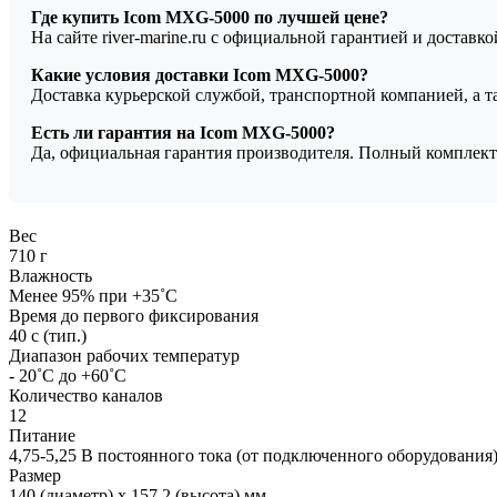
Где купить Icom MXG-5000 по лучшей цене?
На сайте river-marine.ru с официальной гарантией и доставк
Какие условия доставки Icom MXG-5000?
Доставка курьерской службой, транспортной компанией, а 
Есть ли гарантия на Icom MXG-5000?
Да, официальная гарантия производителя. Полный комплект
Вес
710 г
Влажность
Менее 95% при +35˚C
Время до первого фиксирования
40 с (тип.)
Диапазон рабочих температур
- 20˚C до +60˚C
Количество каналов
12
Питание
4,75-5,25 В постоянного тока (от подключенного оборудования
Размер
140 (диаметр) х 157,2 (высота) мм