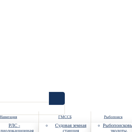
Навигация
ГМССБ
Рыбопоиск
РЛС -
Судовая земная
Рыбопоисков
диолокационная
станция
эхолоты,