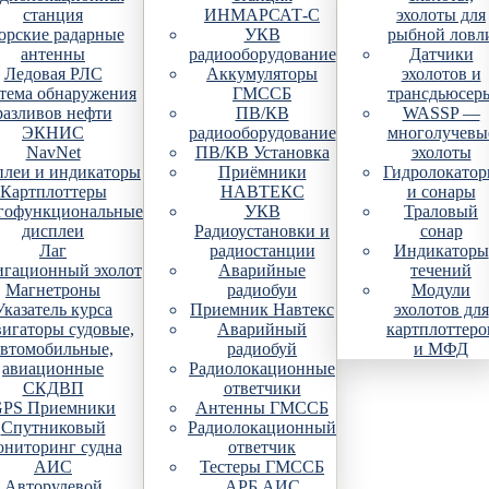
станция
ИНМАРСАТ-С
эхолоты для
рские радарные
УКВ
рыбной ловл
антенны
радиооборудование
Датчики
Ледовая РЛС
Аккумуляторы
эхолотов и
тема обнаружения
ГМССБ
трансдьюсер
разливов нефти
ПВ/КВ
WASSP —
ЭКНИС
радиооборудование
многолучевы
NavNet
ПВ/КВ Установка
эхолоты
плеи и индикаторы
Приёмники
Гидролокато
Картплоттеры
НАВТЕКС
и сонары
гофункциональные
УКВ
Траловый
дисплеи
Радиоустановки и
сонар
Лаг
радиостанции
Индикаторы
гационный эхолот
Аварийные
течений
Магнетроны
радиобуи
Модули
Указатель курса
Приемник Навтекс
эхолотов для
игаторы судовые,
Аварийный
картплоттеро
автомобильные,
радиобуй
и МФД
авиационные
Радиолокационные
СКДВП
ответчики
PS Приемники
Антенны ГМССБ
Спутниковый
Радиолокационный
ониторинг судна
ответчик
АИС
Тестеры ГМССБ
Авторулевой
АРБ АИС