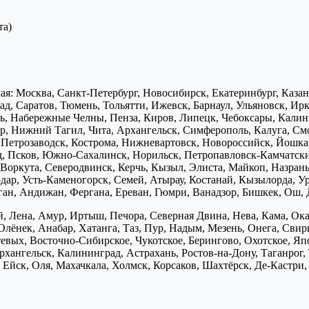
та)
я: Москва, Санкт-Петербург, Новосибирск, Екатеринбург, Каза
д, Саратов, Тюмень, Тольятти, Ижевск, Барнаул, Ульяновск, Ирк
ь, Набережные Челны, Пенза, Киров, Липецк, Чебоксары, Калини
р, Нижний Тагил, Чита, Архангельск, Симферополь, Калуга, Смо
, Петрозаводск, Кострома, Нижневартовск, Новороссийск, Йошка
д, Псков, Южно-Сахалинск, Норильск, Петропавловск-Камчатск
Воркута, Северодвинск, Керчь, Кызыл, Элиста, Майкоп, Назран
дар, Усть-Каменогорск, Семей, Атырау, Костанай, Кызылорда, У
нган, Андижан, Фергана, Ереван, Гюмри, Ванадзор, Бишкек, Ош, 
, Лена, Амур, Иртыш, Печора, Северная Двина, Нева, Кама, Ока,
Олёнек, Анабар, Хатанга, Таз, Пур, Надым, Мезень, Онега, Свирь
птевых, Восточно-Сибирское, Чукотское, Берингово, Охотское, Я
хангельск, Калининград, Астрахань, Ростов-на-Дону, Таганрог,
Ейск, Оля, Махачкала, Холмск, Корсаков, Шахтёрск, Де-Кастри, 