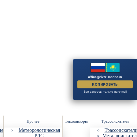
office@river-marine.ru
КОПИРОВАТЬ
Все запросы только на e-mail
Прочее
Тепловизоры
Трассоискатели
ые
Метеорологическая
Трассоискател
РЛС
Металлоискател