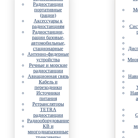
Радиостанции
портативные
Мо
(рации)
Аксессуары к
радиостанциям
Сис
Радиостанции,
рации базовые,
автомобильные,
стационарные
Дис
Антенно-фидерные
устройства
Мно
Речные и морские
радиостанции
Авиационная связь
Нави
Кабель и
переходники
Источники
Нав
питания
Ретрансляторы
TETRA
радиостанции
G
Радиооборудование
КВ и
м
многодиапазонные
трансиверы