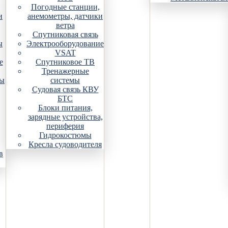
Погодные станции,
и
анемометры, датчики
ветра
Спутниковая связь
ы
Электрооборудование
VSAT
е
Спутниковое ТВ
Тренажерные
ры
системы
Судовая связь КВУ
БТС
Блоки питания,
зарядные устройства,
периферия
Гидрокостюмы
Кресла судоводителя
в