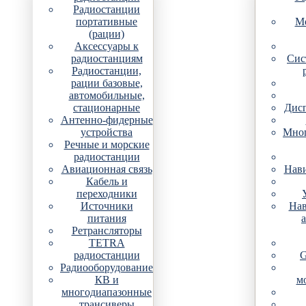
Радиостанции
портативные
Мо
(рации)
Аксессуары к
радиостанциям
Сис
Радиостанции,
рации базовые,
автомобильные,
стационарные
Дис
Антенно-фидерные
устройства
Мно
Речные и морские
радиостанции
Авиационная связь
Нави
Кабель и
переходники
Источники
Нав
питания
Ретрансляторы
TETRA
радиостанции
G
Радиооборудование
КВ и
м
многодиапазонные
трансиверы