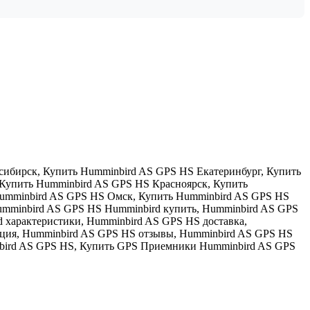
сибирск
,
Купить Humminbird AS GPS HS Екатеринбург
,
Купить
Купить Humminbird AS GPS HS Красноярск
,
Купить
umminbird AS GPS HS Омск
,
Купить Humminbird AS GPS HS
mminbird AS GPS HS Humminbird купить
,
Humminbird AS GPS
 характеристики
,
Humminbird AS GPS HS доставка
,
кция
,
Humminbird AS GPS HS отзывы
,
Humminbird AS GPS HS
ird AS GPS HS
,
Купить GPS Приемники Humminbird AS GPS