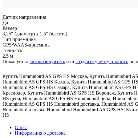
Датчик направления
Да
Размер
3,25" (диаметр) х 1,5" (высота)
Тип приемника
GPS/WAAS-приемник
Точность
2,5 м
Пожалуйста
авторизируйтесь
или
создайте учетную запись
пере
Купить Humminbird AS GPS HS Москва
,
Купить Humminbird AS
Humminbird AS GPS HS Казань
,
Купить Humminbird AS GPS H
Humminbird AS GPS HS Самара
,
Купить Humminbird AS GPS H
Краснодар
,
Купить Humminbird AS GPS HS Воронеж
,
Купить H
HS цена
,
Humminbird AS GPS HS Humminbird цена
,
Humminbird
Humminbird AS GPS HS Humminbird доставка
,
Humminbird AS 
Humminbird отзывы
,
Humminbird Humminbird AS GPS HS
,
Купи
HS
О нас
Информация о доставке