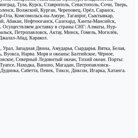
нград, Тула, Курск, Ставрополь, Севастополь, Сочи, Тверь,
ленск, Волжский, Курган, Череповец, Орёл, Саранск,
р-Ола, Комсомольск-на-Амуре, Таганрог, Сыктывкар,
ий, Абакан, Нефтеюганск, Салехард, Ханты-Мансийск,
ь. Осуществляем доставку в страны СНГ: Алматы, Нур-
ральск, Петропавловск, Актау, Минск, Гомель, Могилёв,
Джалал-Абад, Каракол.
 Урал, Западная Двина, Амударья, Сырдарья, Вятка, Белая,
, Вуокса, Нарва. Моря и океаны: Балтийское, Чёрное,
понское, Северный Ледовитый океан, Тихий океан. Порты:
 Туапсе, Находка, Ванино, Магадан, Петропавловск-
Дудинка, Сабетта, Певек, Тикси, Диксон, Игарка, Хатанга.