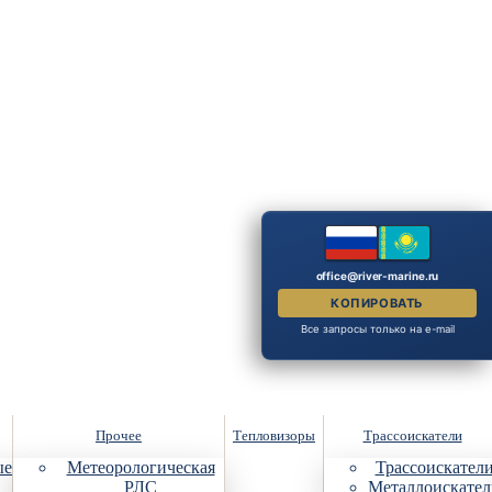
office@river-marine.ru
КОПИРОВАТЬ
Все запросы только на e-mail
Прочее
Тепловизоры
Трассоискатели
ые
Метеорологическая
Трассоискател
РЛС
Металлоискател