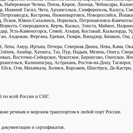
ь, Набережные Челны, Пенза, Киров, Липецк, Чебоксары, Калини
р, Нижний Тагил, Чита, Архангельск, Симферополь, Калуга, Смо
, Петрозаводск, Кострома, Нижневартовск, Новороссийск, Йошка
д, Псков, Южно-Сахалинск, Норильск, Петропавловск-Камчатск
Воркута, Северодвинск, Керчь, Кызыл, Элиста, Майкоп, Назран
дар, Усть-Каменогорск, Семей, Атырау, Костанай, Кызылорда, У
нган, Андижан, Фергана, Ереван, Гюмри, Ванадзор, Бишкек, Ош, 
, Лена, Амур, Иртыш, Печора, Северная Двина, Нева, Кама, Ока,
Олёнек, Анабар, Хатанга, Таз, Пур, Надым, Мезень, Онега, Свирь
птевых, Восточно-Сибирское, Чукотское, Берингово, Охотское, Я
хангельск, Калининград, Астрахань, Ростов-на-Дону, Таганрог,
Ейск, Оля, Махачкала, Холмск, Корсаков, Шахтёрск, Де-Кастри, 
ой по всей России и СНГ.
также речным и морским транспортом в любой порт России.
 документации и сертификатов.