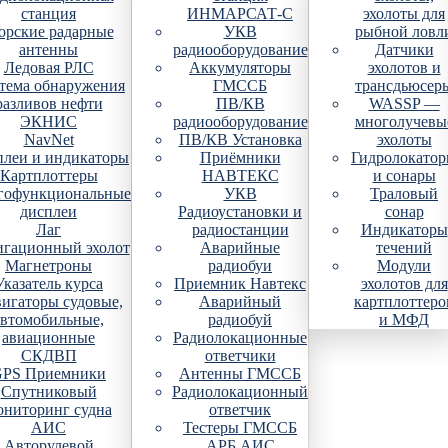
станция
ИНМАРСАТ-С
эхолоты для
рские радарные
УКВ
рыбной ловл
антенны
радиооборудование
Датчики
Ледовая РЛС
Аккумуляторы
эхолотов и
тема обнаружения
ГМССБ
трансдьюсер
разливов нефти
ПВ/КВ
WASSP —
ЭКНИС
радиооборудование
многолучевы
NavNet
ПВ/КВ Установка
эхолоты
плеи и индикаторы
Приёмники
Гидролокато
Картплоттеры
НАВТЕКС
и сонары
гофункциональные
УКВ
Траловый
дисплеи
Радиоустановки и
сонар
Лаг
радиостанции
Индикаторы
гационный эхолот
Аварийные
течений
Магнетроны
радиобуи
Модули
Указатель курса
Приемник Навтекс
эхолотов для
игаторы судовые,
Аварийный
картплоттеро
автомобильные,
радиобуй
и МФД
авиационные
Радиолокационные
СКДВП
ответчики
PS Приемники
Антенны ГМССБ
Спутниковый
Радиолокационный
ониторинг судна
ответчик
АИС
Тестеры ГМССБ
Авторулевой
АРБ АИС