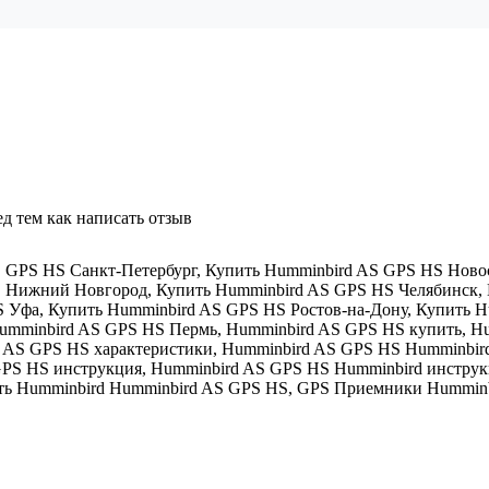
д тем как написать отзыв
 GPS HS Санкт-Петербург
,
Купить Humminbird AS GPS HS Ново
S Нижний Новгород
,
Купить Humminbird AS GPS HS Челябинск
,
S Уфа
,
Купить Humminbird AS GPS HS Ростов-на-Дону
,
Купить H
umminbird AS GPS HS Пермь
,
Humminbird AS GPS HS купить
,
Hu
 AS GPS HS характеристики
,
Humminbird AS GPS HS Humminbird
GPS HS инструкция
,
Humminbird AS GPS HS Humminbird инстру
ть Humminbird Humminbird AS GPS HS
,
GPS Приемники Humminb