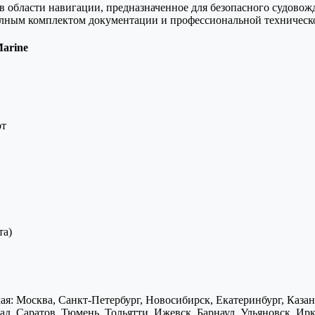
области навигации, предназначенное для безопасного судовожд
олным комплектом документации и профессиональной техническ
arine
рт
та)
я: Москва, Санкт-Петербург, Новосибирск, Екатеринбург, Каза
д, Саратов, Тюмень, Тольятти, Ижевск, Барнаул, Ульяновск, Ирк