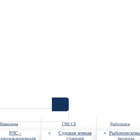
Навигация
ГМССБ
Рыбопоиск
РЛС -
Судовая земная
Рыбопоисков
диолокационная
станция
эхолоты,