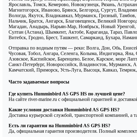
Ярославль, Томск, Кемерово, Новокузнецк, Рязань, Астрахан
Магнитогорск, Иваново, Брянск, Белгород, Сургут, Владими
Вологда, Якутск, Владикавказ, Мурманск, Грозный, Тамбов
Нальчик, Братск, Ангарск, Благовещенск, Великий Новгоро
Магадан, Анадырь, Нарьян-Мар, Ноябрьск, Новый Уренгой, 
Султан (Астана), Шымкент, Актобе, Караганда, Тараз, Павло
Витебск, Гродно, Брест, Ташкент, Самарканд, Бухара, Нама
Отправка по водным путям — реки: Волга, Дон, Обь, Енисей
Чусовая, Тобол, Ангара, Селенга, Колыма, Индигирка, Яна, 
Азовское, Каспийское, Баренцево, Белое, Карское, море Ла
Санкт-Петербург, Новороссийск, Владивосток, Мурманск, Ар
Камчатский, Приморск, Усть-Луга, Высоцк, Кавказ, Темрюк, 
Часто задаваемые вопросы
Где купить Humminbird AS GPS HS по лучшей цене?
На сайте river-marine.ru с официальной гарантией и доставк
Какие условия доставки Humminbird AS GPS HS?
Доставка курьерской службой, транспортной компанией, а 
Есть ли гарантия на Humminbird AS GPS HS?
Да, официальная гарантия производителя. Полный комплект