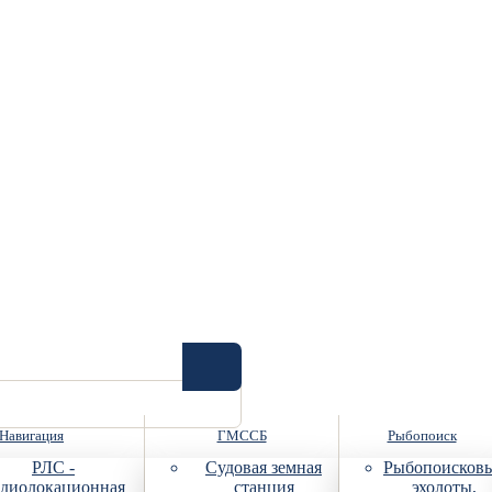
Навигация
ГМССБ
Рыбопоиск
РЛС -
Судовая земная
Рыбопоисков
диолокационная
станция
эхолоты,