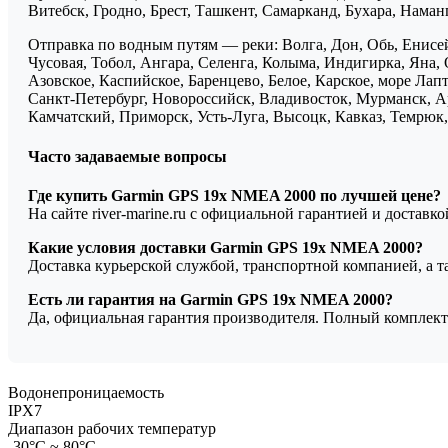
Витебск, Гродно, Брест, Ташкент, Самарканд, Бухара, Нама
Отправка по водным путям — реки: Волга, Дон, Обь, Енисей
Чусовая, Тобол, Ангара, Селенга, Колыма, Индигирка, Яна, 
Азовское, Каспийское, Баренцево, Белое, Карское, море Ла
Санкт-Петербург, Новороссийск, Владивосток, Мурманск, Ар
Камчатский, Приморск, Усть-Луга, Высоцк, Кавказ, Темрюк, 
Часто задаваемые вопросы
Где купить Garmin GPS 19x NMEA 2000 по лучшей цене?
На сайте river-marine.ru с официальной гарантией и доставк
Какие условия доставки Garmin GPS 19x NMEA 2000?
Доставка курьерской службой, транспортной компанией, а 
Есть ли гарантия на Garmin GPS 19x NMEA 2000?
Да, официальная гарантия производителя. Полный комплект
Водонепроницаемость
IPX7
Диапазон рабочих температур
-30°C ~ 80°C