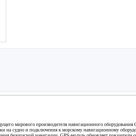
ущего мирового производителя навигационного оборудования 
овки на судно и подключения к морскому навигационному обору
ния безопасной навигации. GPS-модуль обновляет показатели от 