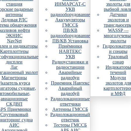
станция
ИНМАРСАТ-С
эхолоты для
рские радарные
УКВ
рыбной ловл
антенны
радиооборудование
Датчики
Ледовая РЛС
Аккумуляторы
эхолотов и
тема обнаружения
ГМССБ
трансдьюсер
разливов нефти
ПВ/КВ
WASSP —
ЭКНИС
радиооборудование
многолучевы
NavNet
ПВ/КВ Установка
эхолоты
плеи и индикаторы
Приёмники
Гидролокато
Картплоттеры
НАВТЕКС
и сонары
гофункциональные
УКВ
Траловый
дисплеи
Радиоустановки и
сонар
Лаг
радиостанции
Индикаторы
гационный эхолот
Аварийные
течений
Магнетроны
радиобуи
Модули
Указатель курса
Приемник Навтекс
эхолотов для
игаторы судовые,
Аварийный
картплоттеро
автомобильные,
радиобуй
и МФД
авиационные
Радиолокационные
СКДВП
ответчики
PS Приемники
Антенны ГМССБ
Спутниковый
Радиолокационный
ониторинг судна
ответчик
АИС
Тестеры ГМССБ
Авторулевой
АРБ АИС