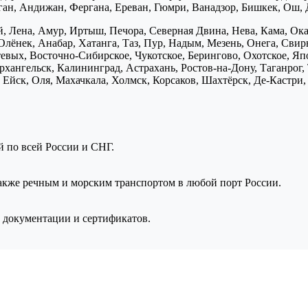
нган, Андижан, Фергана, Ереван, Гюмри, Ванадзор, Бишкек, Ош, 
, Лена, Амур, Иртыш, Печора, Северная Двина, Нева, Кама, Ока,
Олёнек, Анабар, Хатанга, Таз, Пур, Надым, Мезень, Онега, Свирь
птевых, Восточно-Сибирское, Чукотское, Берингово, Охотское, Я
хангельск, Калининград, Астрахань, Ростов-на-Дону, Таганрог,
Ейск, Оля, Махачкала, Холмск, Корсаков, Шахтёрск, Де-Кастри, 
ой по всей России и СНГ.
также речным и морским транспортом в любой порт России.
 документации и сертификатов.