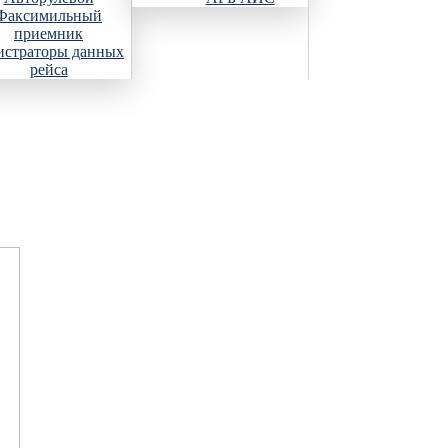
Факсимильный
приемник
истраторы данных
рейса