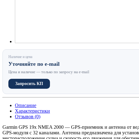
Наличие и цена
Уточняйте по e-mail
Цена и наличие — только по запросу на e-mail
Запросить КП
Описание
Характеристики
Отзывов (0)
Garmin GPS 19x NMEA 2000 — GPS-приемник и антенна от вед
GPS-модуля с 32 каналами. Антенна предназначена для устан
месторасположение судна и скорость его движения для обеспече