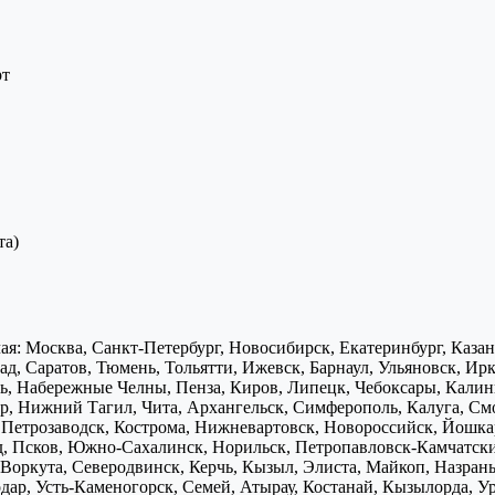
рт
та)
я: Москва, Санкт-Петербург, Новосибирск, Екатеринбург, Каза
д, Саратов, Тюмень, Тольятти, Ижевск, Барнаул, Ульяновск, Ирк
ь, Набережные Челны, Пенза, Киров, Липецк, Чебоксары, Калини
р, Нижний Тагил, Чита, Архангельск, Симферополь, Калуга, Смо
, Петрозаводск, Кострома, Нижневартовск, Новороссийск, Йошка
д, Псков, Южно-Сахалинск, Норильск, Петропавловск-Камчатск
Воркута, Северодвинск, Керчь, Кызыл, Элиста, Майкоп, Назран
дар, Усть-Каменогорск, Семей, Атырау, Костанай, Кызылорда, У