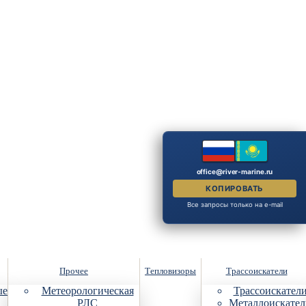
office@river-marine.ru
КОПИРОВАТЬ
Все запросы только на e-mail
Прочее
Тепловизоры
Трассоискатели
ые
Метеорологическая
Трассоискател
РЛС
Металлоискател