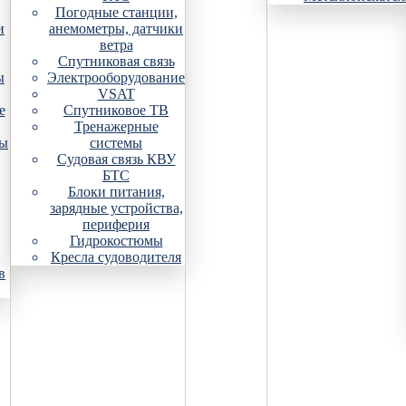
Погодные станции,
и
анемометры, датчики
ветра
Спутниковая связь
ы
Электрооборудование
VSAT
е
Спутниковое ТВ
Тренажерные
ры
системы
Судовая связь КВУ
БТС
Блоки питания,
зарядные устройства,
периферия
Гидрокостюмы
Кресла судоводителя
в