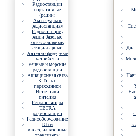
Радиостанции
портативные
Мо
(рации)
Аксессуары к
радиостанциям
Сис
Радиостанции,
рации базовые,
автомобильные,
стационарные
Дис
Антенно-фидерные
устройства
Мно
Речные и морские
радиостанции
Авиационная связь
Нави
Кабель и
переходники
Источники
Нав
питания
Ретрансляторы
TETRA
радиостанции
G
Радиооборудование
КВ и
м
многодиапазонные
трансиверы