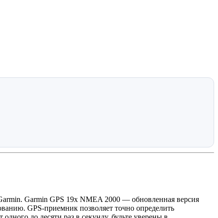
Garmin. Garmin GPS 19x NMEA 2000 — обновленная версия
дованию. GPS-приемник позволяет точно определить
одного до десяти раз в секунду, будьте уверены в