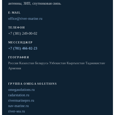
антенны, ЗИП, спутниковая связь.
E-MAIL
office@river-marine.ru
ТЕЛЕФОН
+7 (381) 249-00-02
МЕССЕНДЖЕР
+7 (701) 466-02-23
ГЕОГРАФИЯ
Россия
·
Казахстан
·
Беларусь
·
Узбекистан
·
Кыргызстан
·
Таджикистан
·
Армения
ГРУППА OMEGA SOLUTIONS
omegasolutions.ru
radarstation.ru
rivermarinepro.ru
nav-marine.ru
river-sea.ru