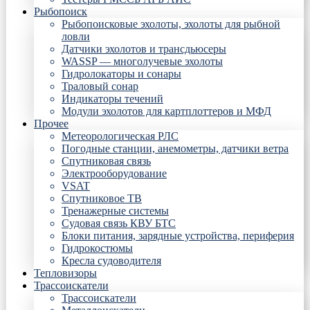
Рыбопоиск
Рыбопоисковые эхолоты, эхолоты для рыбной
ловли
Датчики эхолотов и трансдьюсеры
WASSP — многолучевые эхолоты
Гидролокаторы и сонары
Траловый сонар
Индикаторы течений
Модули эхолотов для картплоттеров и МФД
Прочее
Метеорологическая РЛС
Погодные станции, анемометры, датчики ветра
Спутниковая связь
Электрооборудование
VSAT
Спутниковое ТВ
Тренажерные системы
Судовая связь КВУ БТС
Блоки питания, зарядные устройства, периферия
Гидрокостюмы
Кресла судоводителя
Тепловизоры
Трассоискатели
Трассоискатели