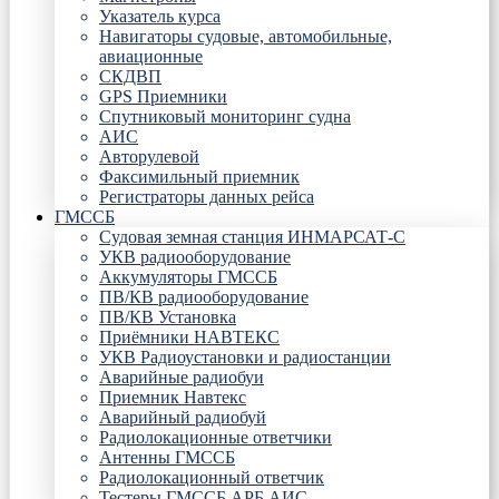
Указатель курса
Навигаторы судовые, автомобильные,
авиационные
СКДВП
GPS Приемники
Спутниковый мониторинг судна
АИС
Авторулевой
Факсимильный приемник
Регистраторы данных рейса
ГМССБ
Судовая земная станция ИНМАРСАТ-С
УКВ радиооборудование
Аккумуляторы ГМССБ
ПВ/КВ радиооборудование
ПВ/КВ Установка
Приёмники НАВТЕКС
УКВ Радиоустановки и радиостанции
Аварийные радиобуи
Приемник Навтекс
Аварийный радиобуй
Радиолокационные ответчики
Антенны ГМССБ
Радиолокационный ответчик
Тестеры ГМССБ АРБ АИС