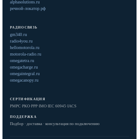
alphasolutions.ru
речной-локатор.рф
РАДИОСВЯЗЬ
gm340.ru
radio4you.ru
hellomotorola.ru
motorola-radio.ru
omegatetra.ru
omegacharge.ru
omegaintegral.ru
omegacanopy.ru
СЕРТИФИКАЦИЯ
РМРС
·
РКО
·
РРР
·
IMO
·
IEC 60945
·
IACS
ПОДДЕРЖКА
Подбор · доставка · консультация по подключению