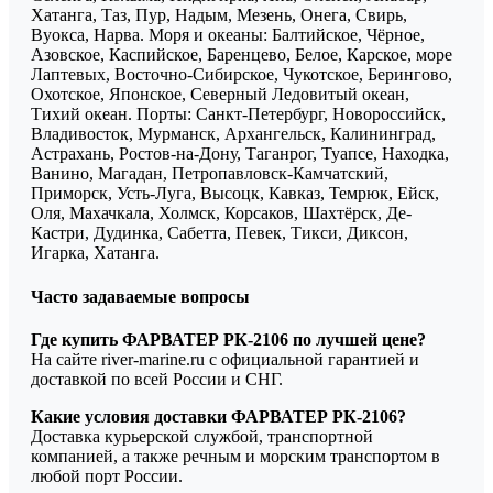
Хатанга, Таз, Пур, Надым, Мезень, Онега, Свирь,
Вуокса, Нарва. Моря и океаны: Балтийское, Чёрное,
Азовское, Каспийское, Баренцево, Белое, Карское, море
Лаптевых, Восточно-Сибирское, Чукотское, Берингово,
Охотское, Японское, Северный Ледовитый океан,
Тихий океан. Порты: Санкт-Петербург, Новороссийск,
Владивосток, Мурманск, Архангельск, Калининград,
Астрахань, Ростов-на-Дону, Таганрог, Туапсе, Находка,
Ванино, Магадан, Петропавловск-Камчатский,
Приморск, Усть-Луга, Высоцк, Кавказ, Темрюк, Ейск,
Оля, Махачкала, Холмск, Корсаков, Шахтёрск, Де-
Кастри, Дудинка, Сабетта, Певек, Тикси, Диксон,
Игарка, Хатанга.
Часто задаваемые вопросы
Где купить ФАРВАТЕР РК-2106 по лучшей цене?
На сайте river-marine.ru с официальной гарантией и
доставкой по всей России и СНГ.
Какие условия доставки ФАРВАТЕР РК-2106?
Доставка курьерской службой, транспортной
компанией, а также речным и морским транспортом в
любой порт России.