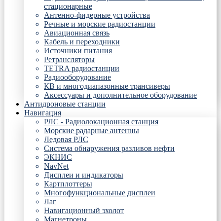
стационарные
Антенно-фидерные устройства
Речные и морские радиостанции
Авиационная связь
Кабель и переходники
Источники питания
Ретрансляторы
TETRA радиостанции
Радиооборудование
КВ и многодиапазонные трансиверы
Аксессуары и дополнительное оборудование
Антидроновые станции
Навигация
РЛС - Радиолокационная станция
Морские радарные антенны
Ледовая РЛС
Система обнаружения разливов нефти
ЭКНИС
NavNet
Дисплеи и индикаторы
Картплоттеры
Многофункциональные дисплеи
Лаг
Навигационный эхолот
Магнетроны