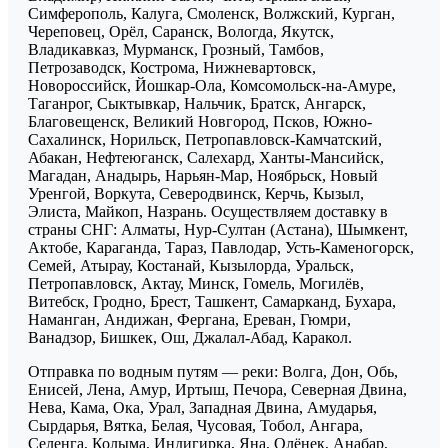
Симферополь, Калуга, Смоленск, Волжский, Курган,
Череповец, Орёл, Саранск, Вологда, Якутск,
Владикавказ, Мурманск, Грозный, Тамбов,
Петрозаводск, Кострома, Нижневартовск,
Новороссийск, Йошкар-Ола, Комсомольск-на-Амуре,
Таганрог, Сыктывкар, Нальчик, Братск, Ангарск,
Благовещенск, Великий Новгород, Псков, Южно-
Сахалинск, Норильск, Петропавловск-Камчатский,
Абакан, Нефтеюганск, Салехард, Ханты-Мансийск,
Магадан, Анадырь, Нарьян-Мар, Ноябрьск, Новый
Уренгой, Воркута, Северодвинск, Керчь, Кызыл,
Элиста, Майкоп, Назрань. Осуществляем доставку в
страны СНГ: Алматы, Нур-Султан (Астана), Шымкент,
Актобе, Караганда, Тараз, Павлодар, Усть-Каменогорск,
Семей, Атырау, Костанай, Кызылорда, Уральск,
Петропавловск, Актау, Минск, Гомель, Могилёв,
Витебск, Гродно, Брест, Ташкент, Самарканд, Бухара,
Наманган, Андижан, Фергана, Ереван, Гюмри,
Ванадзор, Бишкек, Ош, Джалал-Абад, Каракол.
Отправка по водным путям — реки: Волга, Дон, Обь,
Енисей, Лена, Амур, Иртыш, Печора, Северная Двина,
Нева, Кама, Ока, Урал, Западная Двина, Амударья,
Сырдарья, Вятка, Белая, Чусовая, Тобол, Ангара,
Селенга, Колыма, Индигирка, Яна, Олёнек, Анабар,