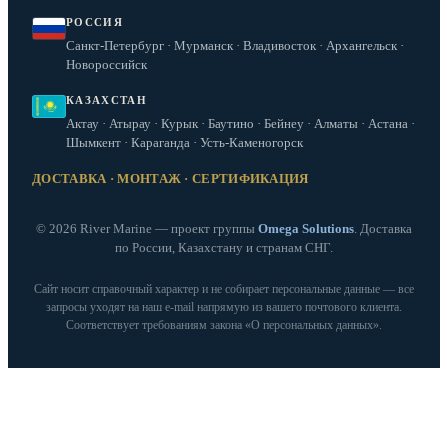
РОССИЯ
Санкт-Петербург · Мурманск · Владивосток · Архангельск ·
Новороссийск
КАЗАХСТАН
Актау · Атырау · Курык · Баутино · Бейнеу · Алматы · Астана ·
Шымкент · Караганда · Усть-Каменогорск
ДОСТАВКА · МОНТАЖ · СЕРТИФИКАЦИЯ
© 2026 River Marine — проект группы
Omega Solutions
. Доставка
по России, Казахстану и странам СНГ.
Сайт носит справочный характер и не собирает персональные данные — все
запросы уходят на наш e‑mail напрямую из вашего почтового клиента.
Соответствует требованиям закона «О персональных данных».