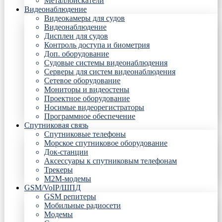
Металлоискатели
Видеонаблюдение
Видеокамеры для судов
Видеонаблюдение
Дисплеи для судов
Контроль доступа и биометрия
Доп. оборудование
Судовые системы видеонаблюдения
Серверы для систем видеонаблюдения
Сетевое оборудование
Мониторы и видеостены
Проектное оборудование
Носимые видеорегистраторы
Программное обеспечение
Спутниковая связь
Спутниковые телефоны
Морское спутниковое оборудование
Док-станции
Аксессуары к спутниковым телефонам
Трекеры
М2М-модемы
GSM/VoIP/ШПД
GSM репитеры
Мобильные радиосети
Модемы