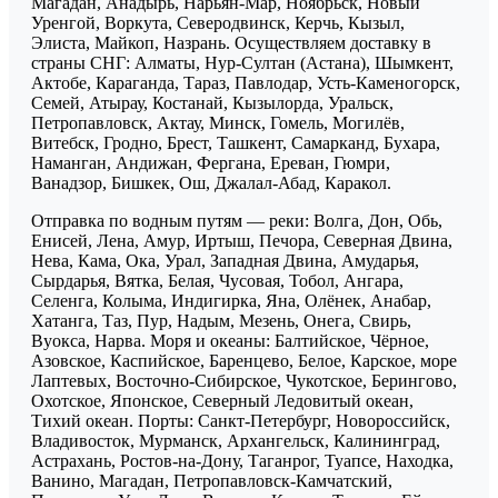
Магадан, Анадырь, Нарьян-Мар, Ноябрьск, Новый
Уренгой, Воркута, Северодвинск, Керчь, Кызыл,
Элиста, Майкоп, Назрань. Осуществляем доставку в
страны СНГ: Алматы, Нур-Султан (Астана), Шымкент,
Актобе, Караганда, Тараз, Павлодар, Усть-Каменогорск,
Семей, Атырау, Костанай, Кызылорда, Уральск,
Петропавловск, Актау, Минск, Гомель, Могилёв,
Витебск, Гродно, Брест, Ташкент, Самарканд, Бухара,
Наманган, Андижан, Фергана, Ереван, Гюмри,
Ванадзор, Бишкек, Ош, Джалал-Абад, Каракол.
Отправка по водным путям — реки: Волга, Дон, Обь,
Енисей, Лена, Амур, Иртыш, Печора, Северная Двина,
Нева, Кама, Ока, Урал, Западная Двина, Амударья,
Сырдарья, Вятка, Белая, Чусовая, Тобол, Ангара,
Селенга, Колыма, Индигирка, Яна, Олёнек, Анабар,
Хатанга, Таз, Пур, Надым, Мезень, Онега, Свирь,
Вуокса, Нарва. Моря и океаны: Балтийское, Чёрное,
Азовское, Каспийское, Баренцево, Белое, Карское, море
Лаптевых, Восточно-Сибирское, Чукотское, Берингово,
Охотское, Японское, Северный Ледовитый океан,
Тихий океан. Порты: Санкт-Петербург, Новороссийск,
Владивосток, Мурманск, Архангельск, Калининград,
Астрахань, Ростов-на-Дону, Таганрог, Туапсе, Находка,
Ванино, Магадан, Петропавловск-Камчатский,