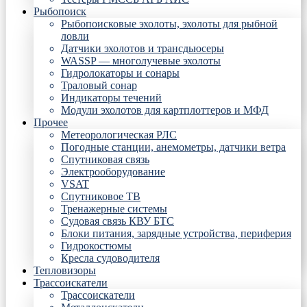
Рыбопоиск
Рыбопоисковые эхолоты, эхолоты для рыбной
ловли
Датчики эхолотов и трансдьюсеры
WASSP — многолучевые эхолоты
Гидролокаторы и сонары
Траловый сонар
Индикаторы течений
Модули эхолотов для картплоттеров и МФД
Прочее
Метеорологическая РЛС
Погодные станции, анемометры, датчики ветра
Спутниковая связь
Электрооборудование
VSAT
Спутниковое ТВ
Тренажерные системы
Судовая связь КВУ БТС
Блоки питания, зарядные устройства, периферия
Гидрокостюмы
Кресла судоводителя
Тепловизоры
Трассоискатели
Трассоискатели