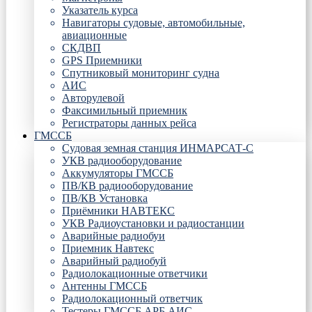
Указатель курса
Навигаторы судовые, автомобильные,
авиационные
СКДВП
GPS Приемники
Спутниковый мониторинг судна
АИС
Авторулевой
Факсимильный приемник
Регистраторы данных рейса
ГМССБ
Судовая земная станция ИНМАРСАТ-С
УКВ радиооборудование
Аккумуляторы ГМССБ
ПВ/КВ радиооборудование
ПВ/КВ Установка
Приёмники НАВТЕКС
УКВ Радиоустановки и радиостанции
Аварийные радиобуи
Приемник Навтекс
Аварийный радиобуй
Радиолокационные ответчики
Антенны ГМССБ
Радиолокационный ответчик
Тестеры ГМССБ АРБ АИС