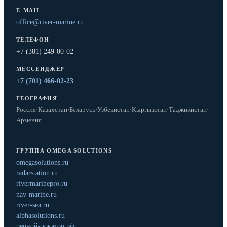
E-MAIL
office@river-marine.ru
ТЕЛЕФОН
+7 (381) 249-00-02
МЕССЕНДЖЕР
+7 (701) 466-02-23
ГЕОГРАФИЯ
Россия
·
Казахстан
·
Беларусь
·
Узбекистан
·
Кыргызстан
·
Таджикистан
·
Армения
ГРУППА OMEGA SOLUTIONS
omegasolutions.ru
radarstation.ru
rivermarinepro.ru
nav-marine.ru
river-sea.ru
alphasolutions.ru
речной-локатор.рф