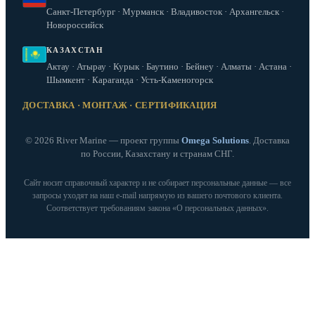
Санкт-Петербург · Мурманск · Владивосток · Архангельск ·
Новороссийск
КАЗАХСТАН
Актау · Атырау · Курык · Баутино · Бейнеу · Алматы · Астана ·
Шымкент · Караганда · Усть-Каменогорск
ДОСТАВКА · МОНТАЖ · СЕРТИФИКАЦИЯ
© 2026 River Marine — проект группы
Omega Solutions
. Доставка
по России, Казахстану и странам СНГ.
Сайт носит справочный характер и не собирает персональные данные — все
запросы уходят на наш e‑mail напрямую из вашего почтового клиента.
Соответствует требованиям закона «О персональных данных».