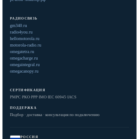
РАДИОСВЯЗЬ
gm340.ru
radio4you.ru
hellomotorola.ru
motorola-radio.ru
omegatetra.ru
omegacharge.ru
omegaintegral.ru
omegacanopy.ru
СЕРТИФИКАЦИЯ
РМРС
·
РКО
·
РРР
·
IMO
·
IEC 60945
·
IACS
ПОДДЕРЖКА
Подбор · доставка · консультация по подключению
РОССИЯ