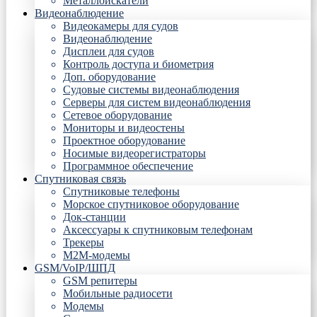
Металлоискатели
Видеонаблюдение
Видеокамеры для судов
Видеонаблюдение
Дисплеи для судов
Контроль доступа и биометрия
Доп. оборудование
Судовые системы видеонаблюдения
Серверы для систем видеонаблюдения
Сетевое оборудование
Мониторы и видеостены
Проектное оборудование
Носимые видеорегистраторы
Программное обеспечение
Спутниковая связь
Спутниковые телефоны
Морское спутниковое оборудование
Док-станции
Аксессуары к спутниковым телефонам
Трекеры
М2М-модемы
GSM/VoIP/ШПД
GSM репитеры
Мобильные радиосети
Модемы