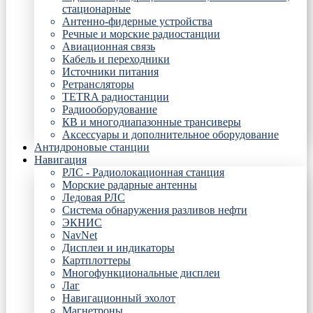
стационарные
Антенно-фидерные устройства
Речные и морские радиостанции
Авиационная связь
Кабель и переходники
Источники питания
Ретрансляторы
TETRA радиостанции
Радиооборудование
КВ и многодиапазонные трансиверы
Аксессуары и дополнительное оборудование
Антидроновые станции
Навигация
РЛС - Радиолокационная станция
Морские радарные антенны
Ледовая РЛС
Система обнаружения разливов нефти
ЭКНИС
NavNet
Дисплеи и индикаторы
Картплоттеры
Многофункциональные дисплеи
Лаг
Навигационный эхолот
Магнетроны