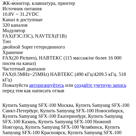
ЖК-монитор, клавиатура, принтер
Источник питания
10.8V ~ 31.2VDC
Канал в доступные
320 каналов
Модулятор
FAX(F3C/J3C), NAVTEX(F1B)
Тип
двойной Super гетеродинного
Хранение
FAX(20 Pictures), НАВТЕКС (115 массаж/не более 16 000
писем на канал)
Частотный диапазон
FAX(0.5MHz~25MHz) НАВТЕКС (490 кГц/4209.5 кГц. 518
кГц)
Пожалуйста
авторизируйтесь
или
создайте учетную запись
перед тем как написать отзыв
Купить Samyung SFX-100 Москва
,
Купить Samyung SFX-100
Санкт-Петербург
,
Купить Samyung SFX-100 Новосибирск
,
Купить Samyung SFX-100 Екатеринбург
,
Купить Samyung
SFX-100 Казань
,
Купить Samyung SFX-100 Нижний
Новгород
,
Купить Samyung SFX-100 Челябинск
,
Купить
Samyung SFX-100 Красноярск
,
Купить Samyung SFX-100