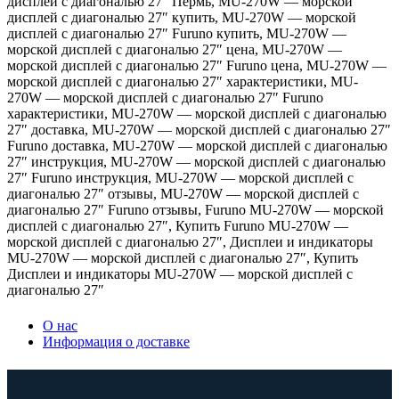
дисплей с диагональю 27″ Пермь
,
MU-270W — морской
дисплей с диагональю 27″ купить
,
MU-270W — морской
дисплей с диагональю 27″ Furuno купить
,
MU-270W —
морской дисплей с диагональю 27″ цена
,
MU-270W —
морской дисплей с диагональю 27″ Furuno цена
,
MU-270W —
морской дисплей с диагональю 27″ характеристики
,
MU-
270W — морской дисплей с диагональю 27″ Furuno
характеристики
,
MU-270W — морской дисплей с диагональю
27″ доставка
,
MU-270W — морской дисплей с диагональю 27″
Furuno доставка
,
MU-270W — морской дисплей с диагональю
27″ инструкция
,
MU-270W — морской дисплей с диагональю
27″ Furuno инструкция
,
MU-270W — морской дисплей с
диагональю 27″ отзывы
,
MU-270W — морской дисплей с
диагональю 27″ Furuno отзывы
,
Furuno MU-270W — морской
дисплей с диагональю 27″
,
Купить Furuno MU-270W —
морской дисплей с диагональю 27″
,
Дисплеи и индикаторы
MU-270W — морской дисплей с диагональю 27″
,
Купить
Дисплеи и индикаторы MU-270W — морской дисплей с
диагональю 27″
О нас
Информация о доставке