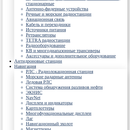
стационарные
Антенно-фидерные устройства
Речные и морские радиостанции
Авиационная связь
Кабель и переходники
Источники питания
Ретрансляторы
TETRA радиостанции
Радиооборудование
КВ и многодиапазонные трансиверы
Аксессуары и дополнительное оборудование
Антидроновые станции
Навигация
РЛС - Радиолокационная станция
Морские радарные антенны
Ледовая РЛС
Система обнаружения разливов нефти
ЭКНИС
NavNet
Дисплеи и индикаторы
Картплоттеры
Многофункциональные дисплеи
Лаг
Навигационный эхолот
Магнетроны