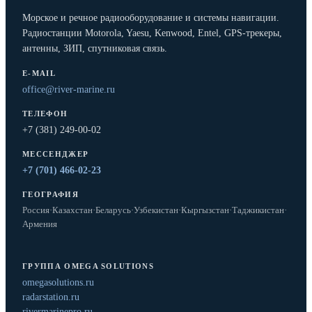
Морское и речное радиооборудование и системы навигации.
Радиостанции Motorola, Yaesu, Kenwood, Entel, GPS-трекеры,
антенны, ЗИП, спутниковая связь.
E-MAIL
office@river-marine.ru
ТЕЛЕФОН
+7 (381) 249-00-02
МЕССЕНДЖЕР
+7 (701) 466-02-23
ГЕОГРАФИЯ
Россия
·
Казахстан
·
Беларусь
·
Узбекистан
·
Кыргызстан
·
Таджикистан
·
Армения
ГРУППА OMEGA SOLUTIONS
omegasolutions.ru
radarstation.ru
rivermarinepro.ru