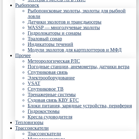
Рыбопоиск
Рыбопоисковые эхолоты, эхолоты для рыбной
ловли
Датчики эхолотов и трансдьюсеры
WASSP — многолучевые эхолоты
Гидролокаторы и сонары
Траловый сонар
Индикаторы течений
Модули эхолотов для картплоттеров и МФД
Прочее
Метеорологическая РЛС
Погодные станции, анемометры, датчики ветра
Спутниковая связь
Электрооборудование
VSAT
Спутниковое ТВ
Тренажерные системы
Судовая связь КВУ БТС
Блоки питания, зарядные устройства, периферия
Гидрокостюмы
Кресла судоводителя
Тепловизоры
Трассоискатели
Трассоискатели