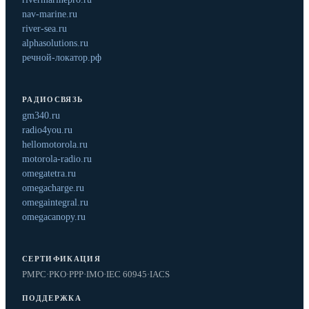
nav-marine.ru
river-sea.ru
alphasolutions.ru
речной-локатор.рф
РАДИОСВЯЗЬ
gm340.ru
radio4you.ru
hellomotorola.ru
motorola-radio.ru
omegatetra.ru
omegacharge.ru
omegaintegral.ru
omegacanopy.ru
СЕРТИФИКАЦИЯ
РМРС
·
РКО
·
РРР
·
IMO
·
IEC 60945
·
IACS
ПОДДЕРЖКА