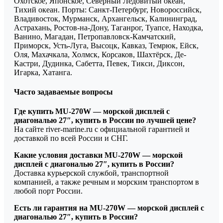
Охотское, Японское, Северный Ледовитый океан,
Тихий океан. Порты: Санкт-Петербург, Новороссийск,
Владивосток, Мурманск, Архангельск, Калининград,
Астрахань, Ростов-на-Дону, Таганрог, Туапсе, Находка,
Ванино, Магадан, Петропавловск-Камчатский,
Приморск, Усть-Луга, Высоцк, Кавказ, Темрюк, Ейск,
Оля, Махачкала, Холмск, Корсаков, Шахтёрск, Де-
Кастри, Дудинка, Сабетта, Певек, Тикси, Диксон,
Игарка, Хатанга.
Часто задаваемые вопросы
Где купить MU-270W — морской дисплей с
диагональю 27″, купить в России по лучшей цене?
На сайте river-marine.ru с официальной гарантией и
доставкой по всей России и СНГ.
Какие условия доставки MU-270W — морской
дисплей с диагональю 27″, купить в России?
Доставка курьерской службой, транспортной
компанией, а также речным и морским транспортом в
любой порт России.
Есть ли гарантия на MU-270W — морской дисплей с
диагональю 27″, купить в России?