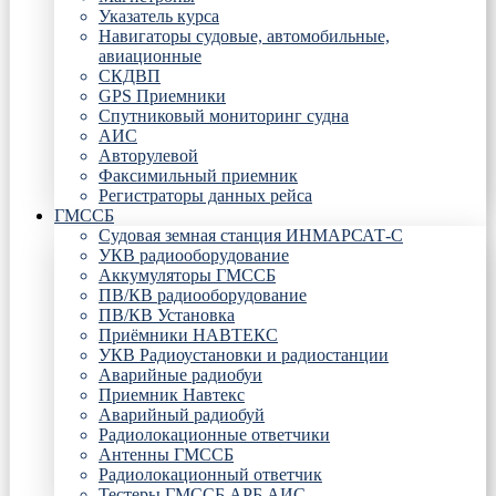
Указатель курса
Навигаторы судовые, автомобильные,
авиационные
СКДВП
GPS Приемники
Спутниковый мониторинг судна
АИС
Авторулевой
Факсимильный приемник
Регистраторы данных рейса
ГМССБ
Судовая земная станция ИНМАРСАТ-С
УКВ радиооборудование
Аккумуляторы ГМССБ
ПВ/КВ радиооборудование
ПВ/КВ Установка
Приёмники НАВТЕКС
УКВ Радиоустановки и радиостанции
Аварийные радиобуи
Приемник Навтекс
Аварийный радиобуй
Радиолокационные ответчики
Антенны ГМССБ
Радиолокационный ответчик
Тестеры ГМССБ АРБ АИС