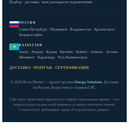
Подбор · доставка · консультация по подключению
РОССИЯ
Санкт-Петербург · Мурманск · Владивосток · Архангельск ·
Новороссийск
КАЗАХСТАН
Актау · Атырау · Курык · Баутино · Бейнеу · Алматы · Астана ·
Шымкент · Караганда · Усть-Каменогорск
ДОСТАВКА · МОНТАЖ · СЕРТИФИКАЦИЯ
© 2026 River Marine — проект группы
Omega Solutions
. Доставка
по России, Казахстану и странам СНГ.
Сайт носит справочный характер и не собирает персональные данные — все
запросы уходят на наш e‑mail напрямую из вашего почтового клиента.
Соответствует требованиям закона «О персональных данных».