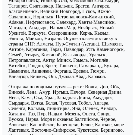
Новороссийск, Йошкар-Ола, Комсомольск-на-Амуре,
Таганрог, Сыктывкар, Нальчик, Братск, Ангарск,
Благовещенск, Великий Новгород, Псков, Южно-
Сахалинск, Норильск, Петропавловск-Камчатский,
Абакан, Нефтеюганск, Салехард, Ханты-Мансийск,
Магадан, Анадырь, Нарьян-Мар, Ноябрьск, Новый
Уренгой, Воркута, Северодвинск, Керчь, Кызыл,
Элиста, Майкоп, Назрань. Осуществляем доставку в
страны СНГ: Алматы, Нур-Султан (Астана), Шымкент,
Актобе, Караганда, Тараз, Павлодар, Усть-Каменогорск,
Семей, Атырау, Костанай, Кызылорда, Уральск,
Петропавловск, Актау, Минск, Гомель, Могилёв,
Витебск, Гродно, Брест, Ташкент, Самарканд, Бухара,
Наманган, Андижан, Фергана, Ереван, Гюмри,
Ванадзор, Бишкек, Ош, Джалал-Абад, Каракол.
Отправка по водным путям — реки: Волга, Дон, Обь,
Енисей, Лена, Амур, Иртыш, Печора, Северная Двина,
Нева, Кама, Ока, Урал, Западная Двина, Амударья,
Сырдарья, Вятка, Белая, Чусовая, Тобол, Ангара,
Селенга, Колыма, Индигирка, Яна, Олёнек, Анабар,
Хатанга, Таз, Пур, Надым, Мезень, Онега, Свирь,
Вуокса, Нарва. Моря и океаны: Балтийское, Чёрное,
Азовское, Каспийское, Баренцево, Белое, Карское, море
Лаптевых, Восточно-Сибирское, Чукотское, Берингово,