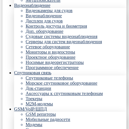
Металлоискатели
Видеонаблюдение
Видеокамеры для судов
Видеонаблюдение
Дисплеи для судов
Контроль доступа и биометрия
Доп. оборудование
Судовые системы видеонаблюдения
Серверы для систем видеонаблюдения
Сетевое оборудование
Мониторы и видеостены
Проектное оборудование
Носимые видеорегистраторы
Программное обеспечение
Спутниковая связь
Спутниковые телефоны
Морское спутниковое оборудование
Док-станции
Аксессуары к спутниковым телефонам
Трекеры
М2М-модемы
GSM/VoIP/ШПД
GSM репитеры
Мобильные радиосети
Модемы