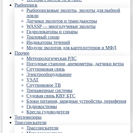
Рыбопоиск
Рыбопоисковые эхолоты, эхолоты для рыбной
ловли
Датчики эхолотов и трансдьюсеры
WASSP — многолучевые эхолоты
Гидролокаторы и сонары
Траловый сонар
Индикаторы течений
Модули эхолотов для картплоттеров и МФД
Прочее
Метеорологическая РЛС
Погодные станции, анемометры, датчики ветра
Спутниковая связь
Электрооборудование
VSAT
Спутниковое ТВ
Тренажерные системы
Судовая связь КВУ БТС
Блоки питания, зарядные устройства, периферия
Гидрокостюмы
Кресла судоводителя
Тепловизоры
Трассоискатели
Трассоискатели