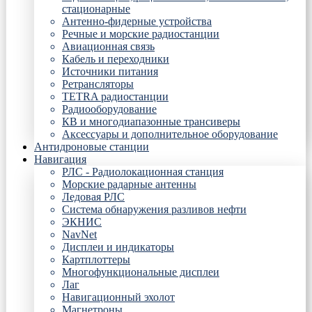
стационарные
Антенно-фидерные устройства
Речные и морские радиостанции
Авиационная связь
Кабель и переходники
Источники питания
Ретрансляторы
TETRA радиостанции
Радиооборудование
КВ и многодиапазонные трансиверы
Аксессуары и дополнительное оборудование
Антидроновые станции
Навигация
РЛС - Радиолокационная станция
Морские радарные антенны
Ледовая РЛС
Система обнаружения разливов нефти
ЭКНИС
NavNet
Дисплеи и индикаторы
Картплоттеры
Многофункциональные дисплеи
Лаг
Навигационный эхолот
Магнетроны