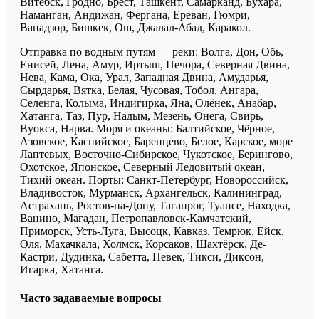
Витебск, Гродно, Брест, Ташкент, Самарканд, Бухара,
Наманган, Андижан, Фергана, Ереван, Гюмри,
Ванадзор, Бишкек, Ош, Джалал-Абад, Каракол.
Отправка по водным путям — реки: Волга, Дон, Обь,
Енисей, Лена, Амур, Иртыш, Печора, Северная Двина,
Нева, Кама, Ока, Урал, Западная Двина, Амударья,
Сырдарья, Вятка, Белая, Чусовая, Тобол, Ангара,
Селенга, Колыма, Индигирка, Яна, Олёнек, Анабар,
Хатанга, Таз, Пур, Надым, Мезень, Онега, Свирь,
Вуокса, Нарва. Моря и океаны: Балтийское, Чёрное,
Азовское, Каспийское, Баренцево, Белое, Карское, море
Лаптевых, Восточно-Сибирское, Чукотское, Берингово,
Охотское, Японское, Северный Ледовитый океан,
Тихий океан. Порты: Санкт-Петербург, Новороссийск,
Владивосток, Мурманск, Архангельск, Калининград,
Астрахань, Ростов-на-Дону, Таганрог, Туапсе, Находка,
Ванино, Магадан, Петропавловск-Камчатский,
Приморск, Усть-Луга, Высоцк, Кавказ, Темрюк, Ейск,
Оля, Махачкала, Холмск, Корсаков, Шахтёрск, Де-
Кастри, Дудинка, Сабетта, Певек, Тикси, Диксон,
Игарка, Хатанга.
Часто задаваемые вопросы