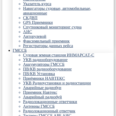
Указатель курса
Навигаторы судовые, автомобильные,
авиационные
СКДВП
GPS Приемники
Спутниковый мониторинг судна
АИС
Авторулевой
Факсимильный приемник
Регистраторы данных рейса
ГМССБ
Судовая земная станция ИНМАРСАТ-С
УКВ радиооборудование
Аккумуляторы ГМССБ
ПВ/КВ радиооборудование
ПВ/КВ Установка
Приёмники НАВТЕКС
УКВ Радиоустановки и радиостанции
Аварийные радиобуи
Приемник Навтекс
Аварийный радиобуй
Радиолокационные ответчики
Антенны ГМССБ
Радиолокационный ответчик
Тестеры ГМССБ АРБ АИС