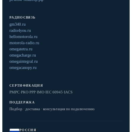
РАДИОСВЯЗЬ
gm340.ru
radio4you.ru
hellomotorola.ru
motorola-radio.ru
omegatetra.ru
omegacharge.ru
omegaintegral.ru
omegacanopy.ru
СЕРТИФИКАЦИЯ
РМРС
·
РКО
·
РРР
·
IMO
·
IEC 60945
·
IACS
ПОДДЕРЖКА
Подбор · доставка · консультация по подключению
РОССИЯ