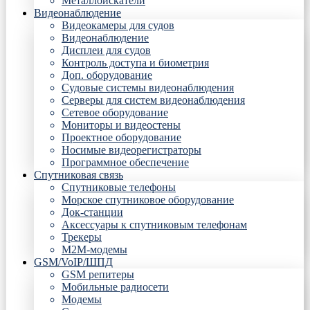
Металлоискатели
Видеонаблюдение
Видеокамеры для судов
Видеонаблюдение
Дисплеи для судов
Контроль доступа и биометрия
Доп. оборудование
Судовые системы видеонаблюдения
Серверы для систем видеонаблюдения
Сетевое оборудование
Мониторы и видеостены
Проектное оборудование
Носимые видеорегистраторы
Программное обеспечение
Спутниковая связь
Спутниковые телефоны
Морское спутниковое оборудование
Док-станции
Аксессуары к спутниковым телефонам
Трекеры
М2М-модемы
GSM/VoIP/ШПД
GSM репитеры
Мобильные радиосети
Модемы