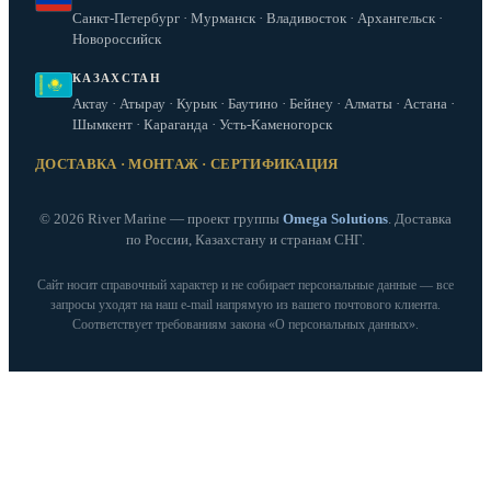
Санкт-Петербург · Мурманск · Владивосток · Архангельск ·
Новороссийск
КАЗАХСТАН
Актау · Атырау · Курык · Баутино · Бейнеу · Алматы · Астана ·
Шымкент · Караганда · Усть-Каменогорск
ДОСТАВКА · МОНТАЖ · СЕРТИФИКАЦИЯ
© 2026 River Marine — проект группы
Omega Solutions
. Доставка
по России, Казахстану и странам СНГ.
Сайт носит справочный характер и не собирает персональные данные — все
запросы уходят на наш e‑mail напрямую из вашего почтового клиента.
Соответствует требованиям закона «О персональных данных».