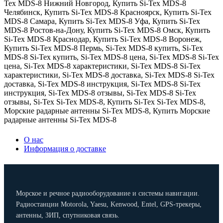
Tex MDS-8 Нижний Новгород
,
Купить Si-Tex MDS-8
Челябинск
,
Купить Si-Tex MDS-8 Красноярск
,
Купить Si-Tex
MDS-8 Самара
,
Купить Si-Tex MDS-8 Уфа
,
Купить Si-Tex
MDS-8 Ростов-на-Дону
,
Купить Si-Tex MDS-8 Омск
,
Купить
Si-Tex MDS-8 Краснодар
,
Купить Si-Tex MDS-8 Воронеж
,
Купить Si-Tex MDS-8 Пермь
,
Si-Tex MDS-8 купить
,
Si-Tex
MDS-8 Si-Tex купить
,
Si-Tex MDS-8 цена
,
Si-Tex MDS-8 Si-Tex
цена
,
Si-Tex MDS-8 характеристики
,
Si-Tex MDS-8 Si-Tex
характеристики
,
Si-Tex MDS-8 доставка
,
Si-Tex MDS-8 Si-Tex
доставка
,
Si-Tex MDS-8 инструкция
,
Si-Tex MDS-8 Si-Tex
инструкция
,
Si-Tex MDS-8 отзывы
,
Si-Tex MDS-8 Si-Tex
отзывы
,
Si-Tex Si-Tex MDS-8
,
Купить Si-Tex Si-Tex MDS-8
,
Морские радарные антенны Si-Tex MDS-8
,
Купить Морские
радарные антенны Si-Tex MDS-8
О нас
Информация о доставке
Морское и речное радиооборудование и системы навигации.
Радиостанции Motorola, Yaesu, Kenwood, Entel, GPS-трекеры,
антенны, ЗИП, спутниковая связь.