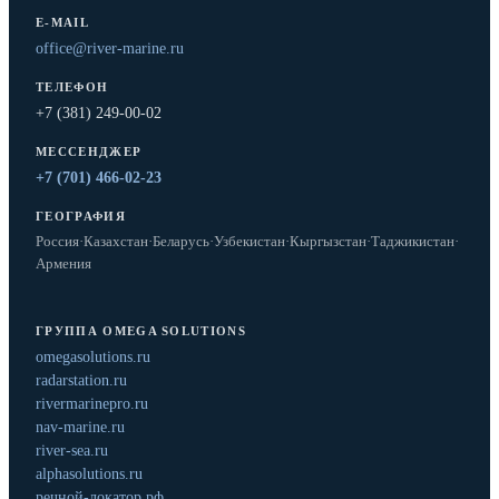
E-MAIL
office@river-marine.ru
ТЕЛЕФОН
+7 (381) 249-00-02
МЕССЕНДЖЕР
+7 (701) 466-02-23
ГЕОГРАФИЯ
Россия
·
Казахстан
·
Беларусь
·
Узбекистан
·
Кыргызстан
·
Таджикистан
·
Армения
ГРУППА OMEGA SOLUTIONS
omegasolutions.ru
radarstation.ru
rivermarinepro.ru
nav-marine.ru
river-sea.ru
alphasolutions.ru
речной-локатор.рф