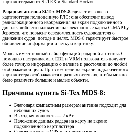
картплоттерами от SI-TEX и Standard Horizon.
Радарная антенна Si-Tex MDS-8
сделает из вашего
картплоттера полноценную РЛС: она обеспечит вывод
радиолокационного изображения на экран подключенного
дисплея либо его наложение на электронные карты С-MAP by
Jeppesen, что повысит осведомленность судоводителя о
движении судов, погоде и целях. MDS-8 гарантирует быстрое
обновление информации и четкую картинку.
Модель имеет полный набор функций радарной антенны. С
помощью настраиваемых EBL и VRM пользователь получит
более точную информацию о пеленге и расстоянии до любой
отображаемой цели. При этом цели на экране подключенного
картплоттера отображаются в разных оттенках, чтобы можно
было различать большие и малые объекты.
Причины купить Si-Tex MDS-8:
Благодаря компактным размерам антенна подходит для
небольших судов
Выходная мощность — 2 кВт
Наложение данных радара на карту на экране
подключенного картплоттера
Совместимость с GPS-картплоттерами и