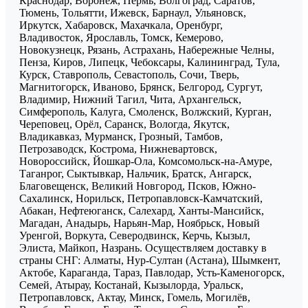
Краснодар, Воронеж, Пермь, Волгоград, Саратов,
Тюмень, Тольятти, Ижевск, Барнаул, Ульяновск,
Иркутск, Хабаровск, Махачкала, Оренбург,
Владивосток, Ярославль, Томск, Кемерово,
Новокузнецк, Рязань, Астрахань, Набережные Челны,
Пенза, Киров, Липецк, Чебоксары, Калининград, Тула,
Курск, Ставрополь, Севастополь, Сочи, Тверь,
Магнитогорск, Иваново, Брянск, Белгород, Сургут,
Владимир, Нижний Тагил, Чита, Архангельск,
Симферополь, Калуга, Смоленск, Волжский, Курган,
Череповец, Орёл, Саранск, Вологда, Якутск,
Владикавказ, Мурманск, Грозный, Тамбов,
Петрозаводск, Кострома, Нижневартовск,
Новороссийск, Йошкар-Ола, Комсомольск-на-Амуре,
Таганрог, Сыктывкар, Нальчик, Братск, Ангарск,
Благовещенск, Великий Новгород, Псков, Южно-
Сахалинск, Норильск, Петропавловск-Камчатский,
Абакан, Нефтеюганск, Салехард, Ханты-Мансийск,
Магадан, Анадырь, Нарьян-Мар, Ноябрьск, Новый
Уренгой, Воркута, Северодвинск, Керчь, Кызыл,
Элиста, Майкоп, Назрань. Осуществляем доставку в
страны СНГ: Алматы, Нур-Султан (Астана), Шымкент,
Актобе, Караганда, Тараз, Павлодар, Усть-Каменогорск,
Семей, Атырау, Костанай, Кызылорда, Уральск,
Петропавловск, Актау, Минск, Гомель, Могилёв,