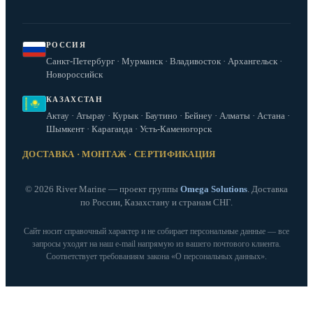
РОССИЯ
Санкт-Петербург · Мурманск · Владивосток · Архангельск ·
Новороссийск
КАЗАХСТАН
Актау · Атырау · Курык · Баутино · Бейнеу · Алматы · Астана ·
Шымкент · Караганда · Усть-Каменогорск
ДОСТАВКА · МОНТАЖ · СЕРТИФИКАЦИЯ
© 2026 River Marine — проект группы
Omega Solutions
. Доставка
по России, Казахстану и странам СНГ.
Сайт носит справочный характер и не собирает персональные данные — все
запросы уходят на наш e‑mail напрямую из вашего почтового клиента.
Соответствует требованиям закона «О персональных данных».