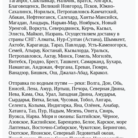
Таганрог, Сыктывкар, Нальчик, Братск, Ангарск,
Благовещенск, Великий Новгород, Псков, Южно-
Сахалинск, Норильск, Петропавловск-Камчатский,
Абакан, Нефтеюганск, Салехард, Ханты-Мансийск,
Магадан, Анадырь, Нарьян-Мар, Ноябрьск, Новый
Уренгой, Воркута, Северодвинск, Керчь, Кызыл,
Элиста, Майкоп, Назрань. Осуществляем доставку в
страны СНГ: Алматы, Нур-Султан (Астана), Шымкент,
Актобе, Караганда, Тараз, Павлодар, Усть-Каменогорск,
Семей, Атырау, Костанай, Кызылорда, Уральск,
Петропавловск, Актау, Минск, Гомель, Могилёв,
Витебск, Гродно, Брест, Ташкент, Самарканд, Бухара,
Наманган, Андижан, Фергана, Ереван, Гюмри,
Ванадзор, Бишкек, Ош, Джалал-Абад, Каракол.
Отправка по водным путям — реки: Волга, Дон, Обь,
Енисей, Лена, Амур, Иртыш, Печора, Северная Двина,
Нева, Кама, Ока, Урал, Западная Двина, Амударья,
Сырдарья, Вятка, Белая, Чусовая, Тобол, Ангара,
Селенга, Колыма, Индигирка, Яна, Олёнек, Анабар,
Хатанга, Таз, Пур, Надым, Мезень, Онега, Свирь,
Вуокса, Нарва. Моря и океаны: Балтийское, Чёрное,
Азовское, Каспийское, Баренцево, Белое, Карское, море
Лаптевых, Восточно-Сибирское, Чукотское, Берингово,
Охотское, Японское, Северный Ледовитый океан,