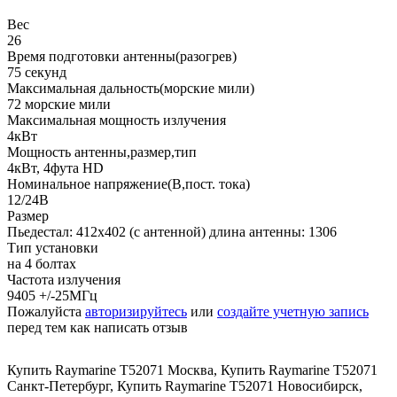
Вес
26
Время подготовки антенны(разогрев)
75 секунд
Максимальная дальность(морские мили)
72 морские мили
Максимальная мощность излучения
4кВт
Мощность антенны,размер,тип
4кВт, 4фута HD
Номинальное напряжение(В,пост. тока)
12/24В
Размер
Пьедестал: 412x402 (с антенной) длина антенны: 1306
Тип установки
на 4 болтах
Частота излучения
9405 +/-25МГц
Пожалуйста
авторизируйтесь
или
создайте учетную запись
перед тем как написать отзыв
Купить Raymarine Т52071 Москва
,
Купить Raymarine Т52071
Санкт-Петербург
,
Купить Raymarine Т52071 Новосибирск
,