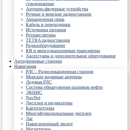
стационарные
Антенно-фидерные устройства
Речные и морские радиостанции
Авиационная связь
Кабель и переходники
Источники питания
Ретрансляторы
TETRA радиостанции
Радиооборудование
КВ и многодиапазонные трансиверы
Аксессуары и дополнительное оборудование
Антидроновые станции
Навигация
РЛС - Радиолокационная станция
Морские радарные антенны
Ледовая РЛС
Система обнаружения разливов нефти
ЭКНИС
NavNet
Дисплеи и индикаторы
Картплоттеры
Многофункциональные дисплеи
Лаг
Навигационный эхолот
Магнетроны