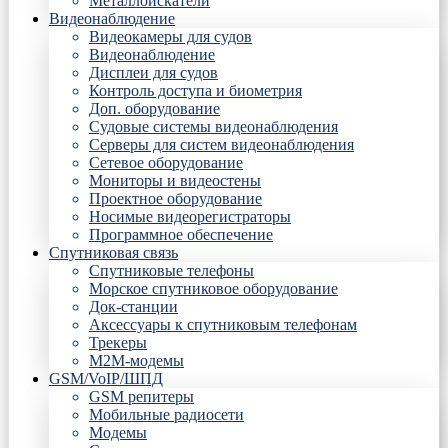
Металлоискатели
Видеонаблюдение
Видеокамеры для судов
Видеонаблюдение
Дисплеи для судов
Контроль доступа и биометрия
Доп. оборудование
Судовые системы видеонаблюдения
Серверы для систем видеонаблюдения
Сетевое оборудование
Мониторы и видеостены
Проектное оборудование
Носимые видеорегистраторы
Программное обеспечение
Спутниковая связь
Спутниковые телефоны
Морское спутниковое оборудование
Док-станции
Аксессуары к спутниковым телефонам
Трекеры
М2М-модемы
GSM/VoIP/ШПД
GSM репитеры
Мобильные радиосети
Модемы