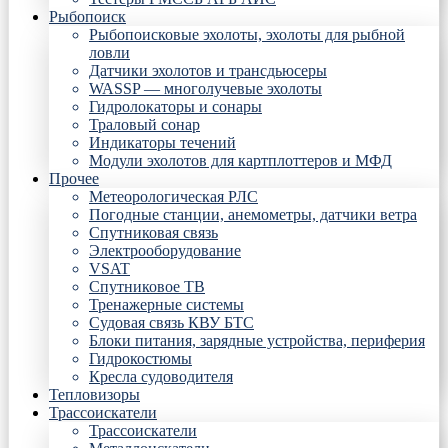
Рыбопоиск
Рыбопоисковые эхолоты, эхолоты для рыбной
ловли
Датчики эхолотов и трансдьюсеры
WASSP — многолучевые эхолоты
Гидролокаторы и сонары
Траловый сонар
Индикаторы течений
Модули эхолотов для картплоттеров и МФД
Прочее
Метеорологическая РЛС
Погодные станции, анемометры, датчики ветра
Спутниковая связь
Электрооборудование
VSAT
Спутниковое ТВ
Тренажерные системы
Судовая связь КВУ БТС
Блоки питания, зарядные устройства, периферия
Гидрокостюмы
Кресла судоводителя
Тепловизоры
Трассоискатели
Трассоискатели