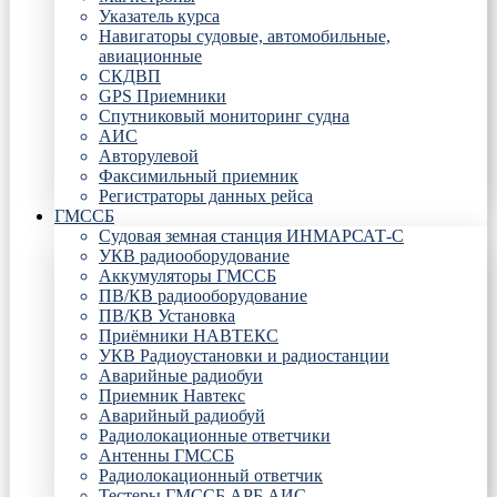
Указатель курса
Навигаторы судовые, автомобильные,
авиационные
СКДВП
GPS Приемники
Спутниковый мониторинг судна
АИС
Авторулевой
Факсимильный приемник
Регистраторы данных рейса
ГМССБ
Судовая земная станция ИНМАРСАТ-С
УКВ радиооборудование
Аккумуляторы ГМССБ
ПВ/КВ радиооборудование
ПВ/КВ Установка
Приёмники НАВТЕКС
УКВ Радиоустановки и радиостанции
Аварийные радиобуи
Приемник Навтекс
Аварийный радиобуй
Радиолокационные ответчики
Антенны ГМССБ
Радиолокационный ответчик
Тестеры ГМССБ АРБ АИС