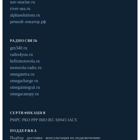
nav-marine.ru
river-sea.ru
alphasolutions.ru
речной-локатор.рф
РАДИОСВЯЗЬ
gm340.ru
radio4you.ru
hellomotorola.ru
motorola-radio.ru
omegatetra.ru
omegacharge.ru
omegaintegral.ru
omegacanopy.ru
СЕРТИФИКАЦИЯ
РМРС
·
РКО
·
РРР
·
IMO
·
IEC 60945
·
IACS
ПОДДЕРЖКА
Подбор · доставка · консультация по подключению