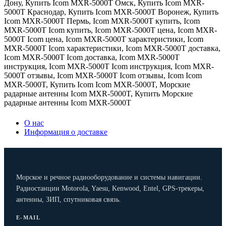
Дону
,
Купить Icom MXR-5000T Омск
,
Купить Icom MXR-
5000T Краснодар
,
Купить Icom MXR-5000T Воронеж
,
Купить
Icom MXR-5000T Пермь
,
Icom MXR-5000T купить
,
Icom
MXR-5000T Icom купить
,
Icom MXR-5000T цена
,
Icom MXR-
5000T Icom цена
,
Icom MXR-5000T характеристики
,
Icom
MXR-5000T Icom характеристики
,
Icom MXR-5000T доставка
,
Icom MXR-5000T Icom доставка
,
Icom MXR-5000T
инструкция
,
Icom MXR-5000T Icom инструкция
,
Icom MXR-
5000T отзывы
,
Icom MXR-5000T Icom отзывы
,
Icom Icom
MXR-5000T
,
Купить Icom Icom MXR-5000T
,
Морские
радарные антенны Icom MXR-5000T
,
Купить Морские
радарные антенны Icom MXR-5000T
О нас
Информация о доставке
Морское и речное радиооборудование и системы навигации.
Радиостанции Motorola, Yaesu, Kenwood, Entel, GPS-трекеры,
антенны, ЗИП, спутниковая связь.
E-MAIL