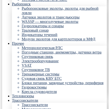
Рыбопоиск
Рыбопоисковые эхолоты, эхолоты для рыбной
ловли
Датчики эхолотов и трансдьюсеры
WASSP — многолучевые эхолоты
Гидролокаторы и сонары
Траловый сонар
Индикаторы течений
Модули эхолотов для картплоттеров и МФД
Прочее
Метеорологическая РЛС
Погодные станции, анемометры, датчики ветра
Спутниковая связь
Электрооборудование
VSAT
Спутниковое ТВ
Тренажерные системы
Судовая связь КВУ БТС
Блоки питания, зарядные устройства, периферия
Гидрокостюмы
Кресла судоводителя
Тепловизоры
Трассоискатели
Трассоискатели