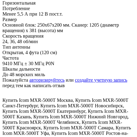
Горизонтальная
Потребление
Менее 5,5 А при 12 В пост.т.
Размер
Основной блок: 250х67х200 мм. Сканер: 1205 (диаметр
вращения) х 381 (высота) мм
Скорость вращения
24, 36, 48 об/мин
Тип антенны
Открытая, 4 фута (120 см)
Частота
9410 МГц ± 30 МГц P0N
Шкалы дальности
До 48 морских миль
Пожалуйста
авторизируйтесь
или
создайте учетную запись
перед тем как написать отзыв
Купить Icom MXR-5000T Москва
,
Купить Icom MXR-5000T
Санкт-Петербург
,
Купить Icom MXR-5000T Новосибирск
,
Купить Icom MXR-5000T Екатеринбург
,
Купить Icom MXR-
5000T Казань
,
Купить Icom MXR-5000T Нижний Новгород
,
Купить Icom MXR-5000T Челябинск
,
Купить Icom MXR-
5000T Красноярск
,
Купить Icom MXR-5000T Самара
,
Купить
Icom MXR-5000T Уфа
,
Купить Icom MXR-5000T Ростов-на-