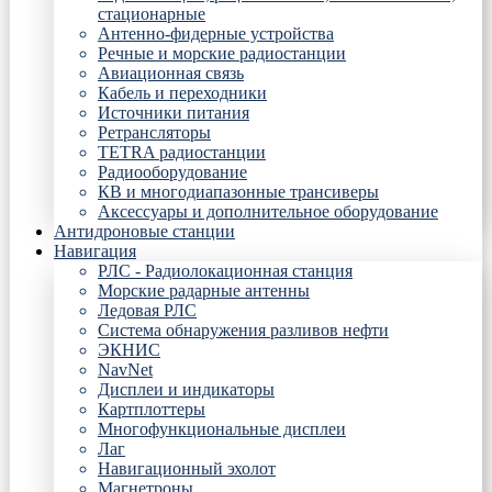
стационарные
Антенно-фидерные устройства
Речные и морские радиостанции
Авиационная связь
Кабель и переходники
Источники питания
Ретрансляторы
TETRA радиостанции
Радиооборудование
КВ и многодиапазонные трансиверы
Аксессуары и дополнительное оборудование
Антидроновые станции
Навигация
РЛС - Радиолокационная станция
Морские радарные антенны
Ледовая РЛС
Система обнаружения разливов нефти
ЭКНИС
NavNet
Дисплеи и индикаторы
Картплоттеры
Многофункциональные дисплеи
Лаг
Навигационный эхолот
Магнетроны