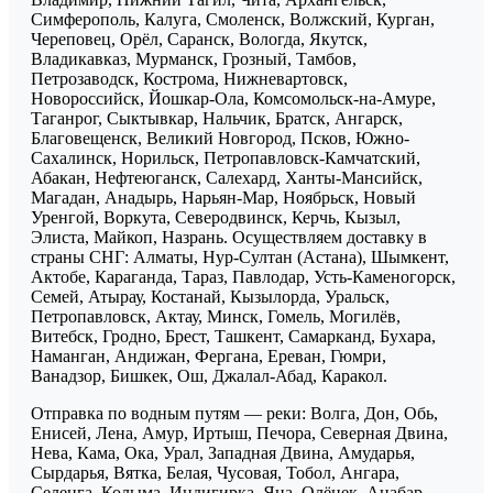
Симферополь, Калуга, Смоленск, Волжский, Курган,
Череповец, Орёл, Саранск, Вологда, Якутск,
Владикавказ, Мурманск, Грозный, Тамбов,
Петрозаводск, Кострома, Нижневартовск,
Новороссийск, Йошкар-Ола, Комсомольск-на-Амуре,
Таганрог, Сыктывкар, Нальчик, Братск, Ангарск,
Благовещенск, Великий Новгород, Псков, Южно-
Сахалинск, Норильск, Петропавловск-Камчатский,
Абакан, Нефтеюганск, Салехард, Ханты-Мансийск,
Магадан, Анадырь, Нарьян-Мар, Ноябрьск, Новый
Уренгой, Воркута, Северодвинск, Керчь, Кызыл,
Элиста, Майкоп, Назрань. Осуществляем доставку в
страны СНГ: Алматы, Нур-Султан (Астана), Шымкент,
Актобе, Караганда, Тараз, Павлодар, Усть-Каменогорск,
Семей, Атырау, Костанай, Кызылорда, Уральск,
Петропавловск, Актау, Минск, Гомель, Могилёв,
Витебск, Гродно, Брест, Ташкент, Самарканд, Бухара,
Наманган, Андижан, Фергана, Ереван, Гюмри,
Ванадзор, Бишкек, Ош, Джалал-Абад, Каракол.
Отправка по водным путям — реки: Волга, Дон, Обь,
Енисей, Лена, Амур, Иртыш, Печора, Северная Двина,
Нева, Кама, Ока, Урал, Западная Двина, Амударья,
Сырдарья, Вятка, Белая, Чусовая, Тобол, Ангара,
Селенга, Колыма, Индигирка, Яна, Олёнек, Анабар,