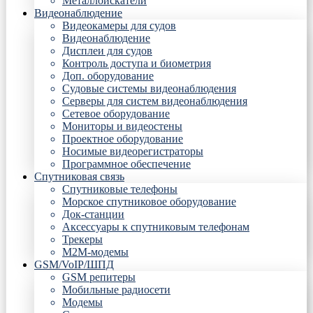
Металлоискатели
Видеонаблюдение
Видеокамеры для судов
Видеонаблюдение
Дисплеи для судов
Контроль доступа и биометрия
Доп. оборудование
Судовые системы видеонаблюдения
Серверы для систем видеонаблюдения
Сетевое оборудование
Мониторы и видеостены
Проектное оборудование
Носимые видеорегистраторы
Программное обеспечение
Спутниковая связь
Спутниковые телефоны
Морское спутниковое оборудование
Док-станции
Аксессуары к спутниковым телефонам
Трекеры
М2М-модемы
GSM/VoIP/ШПД
GSM репитеры
Мобильные радиосети
Модемы