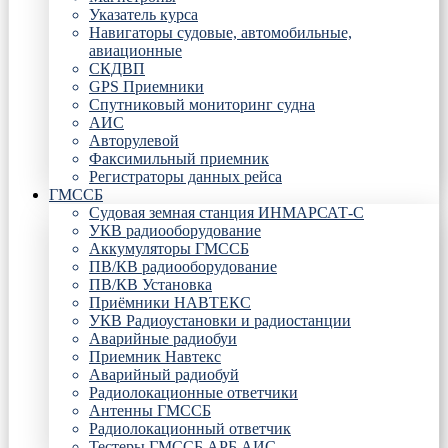
Указатель курса
Навигаторы судовые, автомобильные,
авиационные
СКДВП
GPS Приемники
Спутниковый мониторинг судна
АИС
Авторулевой
Факсимильный приемник
Регистраторы данных рейса
ГМССБ
Судовая земная станция ИНМАРСАТ-С
УКВ радиооборудование
Аккумуляторы ГМССБ
ПВ/КВ радиооборудование
ПВ/КВ Установка
Приёмники НАВТЕКС
УКВ Радиоустановки и радиостанции
Аварийные радиобуи
Приемник Навтекс
Аварийный радиобуй
Радиолокационные ответчики
Антенны ГМССБ
Радиолокационный ответчик
Тестеры ГМССБ АРБ АИС