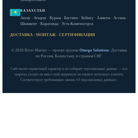
КАЗАХСТАН
Актау · Атырау · Курык · Баутино · Бейнеу · Алматы · Астана ·
Шымкент · Караганда · Усть-Каменогорск
ДОСТАВКА · МОНТАЖ · СЕРТИФИКАЦИЯ
© 2026 River Marine — проект группы
Omega Solutions
. Доставка
по России, Казахстану и странам СНГ.
Сайт носит справочный характер и не собирает персональные данные — все
запросы уходят на наш e‑mail напрямую из вашего почтового клиента.
Соответствует требованиям закона «О персональных данных».