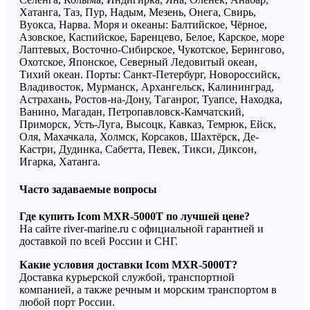
Хатанга, Таз, Пур, Надым, Мезень, Онега, Свирь,
Вуокса, Нарва. Моря и океаны: Балтийское, Чёрное,
Азовское, Каспийское, Баренцево, Белое, Карское, море
Лаптевых, Восточно-Сибирское, Чукотское, Берингово,
Охотское, Японское, Северный Ледовитый океан,
Тихий океан. Порты: Санкт-Петербург, Новороссийск,
Владивосток, Мурманск, Архангельск, Калининград,
Астрахань, Ростов-на-Дону, Таганрог, Туапсе, Находка,
Ванино, Магадан, Петропавловск-Камчатский,
Приморск, Усть-Луга, Высоцк, Кавказ, Темрюк, Ейск,
Оля, Махачкала, Холмск, Корсаков, Шахтёрск, Де-
Кастри, Дудинка, Сабетта, Певек, Тикси, Диксон,
Игарка, Хатанга.
Часто задаваемые вопросы
Где купить Icom MXR-5000T по лучшей цене?
На сайте river-marine.ru с официальной гарантией и
доставкой по всей России и СНГ.
Какие условия доставки Icom MXR-5000T?
Доставка курьерской службой, транспортной
компанией, а также речным и морским транспортом в
любой порт России.