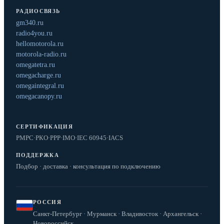
РАДИОСВЯЗЬ
gm340.ru
radio4you.ru
hellomotorola.ru
motorola-radio.ru
omegatetra.ru
omegacharge.ru
omegaintegral.ru
omegacanopy.ru
СЕРТИФИКАЦИЯ
РМРС
·
РКО
·
РРР
·
IMO
·
IEC 60945
·
IACS
ПОДДЕРЖКА
Подбор · доставка · консультация по подключению
РОССИЯ
Санкт-Петербург · Мурманск · Владивосток · Архангельск ·
Новороссийск