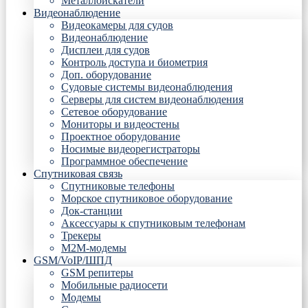
Металлоискатели
Видеонаблюдение
Видеокамеры для судов
Видеонаблюдение
Дисплеи для судов
Контроль доступа и биометрия
Доп. оборудование
Судовые системы видеонаблюдения
Серверы для систем видеонаблюдения
Сетевое оборудование
Мониторы и видеостены
Проектное оборудование
Носимые видеорегистраторы
Программное обеспечение
Спутниковая связь
Спутниковые телефоны
Морское спутниковое оборудование
Док-станции
Аксессуары к спутниковым телефонам
Трекеры
М2М-модемы
GSM/VoIP/ШПД
GSM репитеры
Мобильные радиосети
Модемы