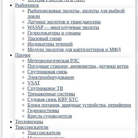
Рыбопоиск
Рыбопоисковые эхолоты, эхолоты для рыбной
ловли
Датчики эхолотов и трансдьюсеры
WASSP — многолучевые эхолоты
Гидролокаторы и сонары
Траловый сонар
Индикаторы течений
Модули эхолотов для картплоттеров и МФД
Прочее
Метеорологическая РЛС
Погодные станции, анемометры, датчики ветра
Спутниковая связь
Электрооборудование
VSAT
Спутниковое ТВ
Тренажерные системы
Судовая связь КВУ БТС
Блоки питания, зарядные устройства, периферия
Гидрокостюмы
Кресла судоводителя
Тепловизоры
Трассоискатели
Трассоискатели