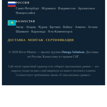
РОССИЯ
Санкт-Петербург · Мурманск · Владивосток · Архангельск ·
Новороссийск
КАЗАХСТАН
Актау · Атырау · Курык · Баутино · Бейнеу · Алматы · Астана ·
Шымкент · Караганда · Усть-Каменогорск
ДОСТАВКА · МОНТАЖ · СЕРТИФИКАЦИЯ
© 2026 River Marine — проект группы
Omega Solutions
. Доставка
по России, Казахстану и странам СНГ.
Сайт носит справочный характер и не собирает персональные данные — все
запросы уходят на наш e‑mail напрямую из вашего почтового клиента.
Соответствует требованиям закона «О персональных данных».