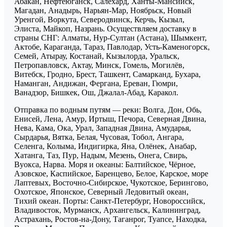
Абакан, Нефтеюганск, Салехард, Ханты-Мансийск,
Магадан, Анадырь, Нарьян-Мар, Ноябрьск, Новый
Уренгой, Воркута, Северодвинск, Керчь, Кызыл,
Элиста, Майкоп, Назрань. Осуществляем доставку в
страны СНГ: Алматы, Нур-Султан (Астана), Шымкент,
Актобе, Караганда, Тараз, Павлодар, Усть-Каменогорск,
Семей, Атырау, Костанай, Кызылорда, Уральск,
Петропавловск, Актау, Минск, Гомель, Могилёв,
Витебск, Гродно, Брест, Ташкент, Самарканд, Бухара,
Наманган, Андижан, Фергана, Ереван, Гюмри,
Ванадзор, Бишкек, Ош, Джалал-Абад, Каракол.
Отправка по водным путям — реки: Волга, Дон, Обь,
Енисей, Лена, Амур, Иртыш, Печора, Северная Двина,
Нева, Кама, Ока, Урал, Западная Двина, Амударья,
Сырдарья, Вятка, Белая, Чусовая, Тобол, Ангара,
Селенга, Колыма, Индигирка, Яна, Олёнек, Анабар,
Хатанга, Таз, Пур, Надым, Мезень, Онега, Свирь,
Вуокса, Нарва. Моря и океаны: Балтийское, Чёрное,
Азовское, Каспийское, Баренцево, Белое, Карское, море
Лаптевых, Восточно-Сибирское, Чукотское, Берингово,
Охотское, Японское, Северный Ледовитый океан,
Тихий океан. Порты: Санкт-Петербург, Новороссийск,
Владивосток, Мурманск, Архангельск, Калининград,
Астрахань, Ростов-на-Дону, Таганрог, Туапсе, Находка,