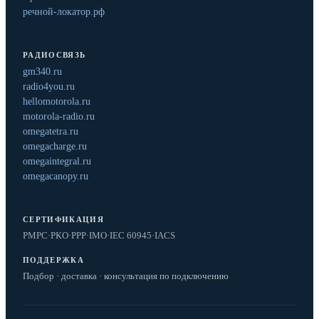
речной-локатор.рф
РАДИОСВЯЗЬ
gm340.ru
radio4you.ru
hellomotorola.ru
motorola-radio.ru
omegatetra.ru
omegacharge.ru
omegaintegral.ru
omegacanopy.ru
СЕРТИФИКАЦИЯ
РМРС
·
РКО
·
РРР
·
IMO
·
IEC 60945
·
IACS
ПОДДЕРЖКА
Подбор · доставка · консультация по подключению