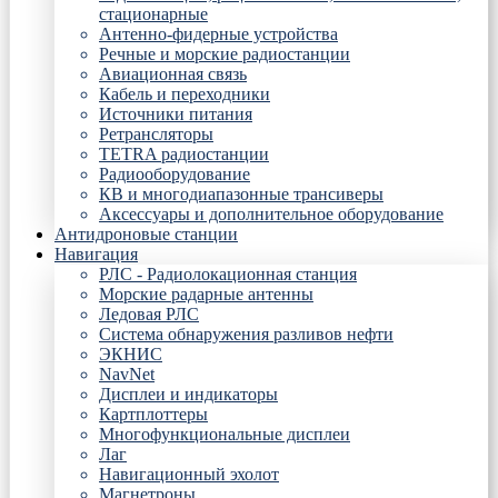
стационарные
Антенно-фидерные устройства
Речные и морские радиостанции
Авиационная связь
Кабель и переходники
Источники питания
Ретрансляторы
TETRA радиостанции
Радиооборудование
КВ и многодиапазонные трансиверы
Аксессуары и дополнительное оборудование
Антидроновые станции
Навигация
РЛС - Радиолокационная станция
Морские радарные антенны
Ледовая РЛС
Система обнаружения разливов нефти
ЭКНИС
NavNet
Дисплеи и индикаторы
Картплоттеры
Многофункциональные дисплеи
Лаг
Навигационный эхолот
Магнетроны