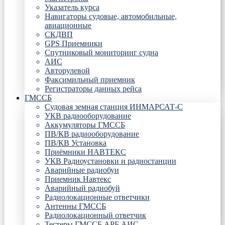
Указатель курса
Навигаторы судовые, автомобильные,
авиационные
СКДВП
GPS Приемники
Спутниковый мониторинг судна
АИС
Авторулевой
Факсимильный приемник
Регистраторы данных рейса
ГМССБ
Судовая земная станция ИНМАРСАТ-С
УКВ радиооборудование
Аккумуляторы ГМССБ
ПВ/КВ радиооборудование
ПВ/КВ Установка
Приёмники НАВТЕКС
УКВ Радиоустановки и радиостанции
Аварийные радиобуи
Приемник Навтекс
Аварийный радиобуй
Радиолокационные ответчики
Антенны ГМССБ
Радиолокационный ответчик
Тестеры ГМССБ АРБ АИС