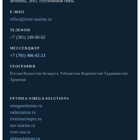
антенны, ЗИП, спутниковая связь.
E-MAIL
office@river-marine.ru
ТЕЛЕФОН
+7 (381) 249-00-02
МЕССЕНДЖЕР
+7 (701) 466-02-23
ГЕОГРАФИЯ
Россия
·
Казахстан
·
Беларусь
·
Узбекистан
·
Кыргызстан
·
Таджикистан
·
Армения
ГРУППА OMEGA SOLUTIONS
omegasolutions.ru
radarstation.ru
rivermarinepro.ru
nav-marine.ru
river-sea.ru
alphasolutions.ru