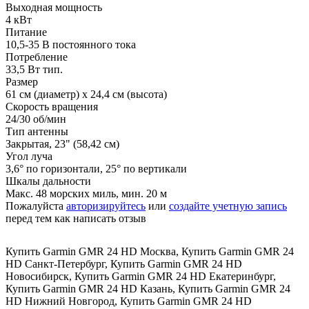
Выходная мощность
4 кВт
Питание
10,5-35 В постоянного тока
Потребление
33,5 Вт тип.
Размер
61 см (диаметр) х 24,4 см (высота)
Скорость вращения
24/30 об/мин
Тип антенны
Закрытая, 23" (58,42 см)
Угол луча
3,6° по горизонтали, 25° по вертикали
Шкалы дальности
Макс. 48 морских миль, мин. 20 м
Пожалуйста
авторизируйтесь
или
создайте учетную запись
перед тем как написать отзыв
Купить Garmin GMR 24 HD Москва
,
Купить Garmin GMR 24
HD Санкт-Петербург
,
Купить Garmin GMR 24 HD
Новосибирск
,
Купить Garmin GMR 24 HD Екатеринбург
,
Купить Garmin GMR 24 HD Казань
,
Купить Garmin GMR 24
HD Нижний Новгород
,
Купить Garmin GMR 24 HD