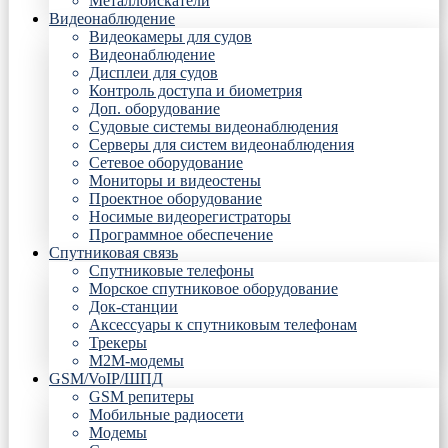
Металлоискатели
Видеонаблюдение
Видеокамеры для судов
Видеонаблюдение
Дисплеи для судов
Контроль доступа и биометрия
Доп. оборудование
Судовые системы видеонаблюдения
Серверы для систем видеонаблюдения
Сетевое оборудование
Мониторы и видеостены
Проектное оборудование
Носимые видеорегистраторы
Программное обеспечение
Спутниковая связь
Спутниковые телефоны
Морское спутниковое оборудование
Док-станции
Аксессуары к спутниковым телефонам
Трекеры
М2М-модемы
GSM/VoIP/ШПД
GSM репитеры
Мобильные радиосети
Модемы