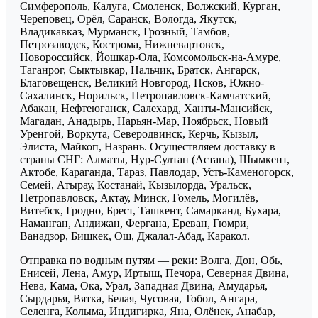
Симферополь, Калуга, Смоленск, Волжский, Курган,
Череповец, Орёл, Саранск, Вологда, Якутск,
Владикавказ, Мурманск, Грозный, Тамбов,
Петрозаводск, Кострома, Нижневартовск,
Новороссийск, Йошкар-Ола, Комсомольск-на-Амуре,
Таганрог, Сыктывкар, Нальчик, Братск, Ангарск,
Благовещенск, Великий Новгород, Псков, Южно-
Сахалинск, Норильск, Петропавловск-Камчатский,
Абакан, Нефтеюганск, Салехард, Ханты-Мансийск,
Магадан, Анадырь, Нарьян-Мар, Ноябрьск, Новый
Уренгой, Воркута, Северодвинск, Керчь, Кызыл,
Элиста, Майкоп, Назрань. Осуществляем доставку в
страны СНГ: Алматы, Нур-Султан (Астана), Шымкент,
Актобе, Караганда, Тараз, Павлодар, Усть-Каменогорск,
Семей, Атырау, Костанай, Кызылорда, Уральск,
Петропавловск, Актау, Минск, Гомель, Могилёв,
Витебск, Гродно, Брест, Ташкент, Самарканд, Бухара,
Наманган, Андижан, Фергана, Ереван, Гюмри,
Ванадзор, Бишкек, Ош, Джалал-Абад, Каракол.
Отправка по водным путям — реки: Волга, Дон, Обь,
Енисей, Лена, Амур, Иртыш, Печора, Северная Двина,
Нева, Кама, Ока, Урал, Западная Двина, Амударья,
Сырдарья, Вятка, Белая, Чусовая, Тобол, Ангара,
Селенга, Колыма, Индигирка, Яна, Олёнек, Анабар,