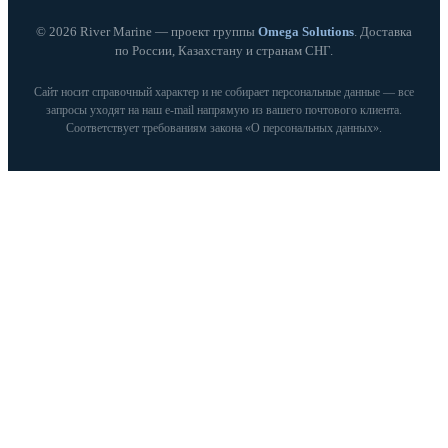
© 2026 River Marine — проект группы
Omega Solutions
. Доставка
по России, Казахстану и странам СНГ.
Сайт носит справочный характер и не собирает персональные данные — все
запросы уходят на наш e‑mail напрямую из вашего почтового клиента.
Соответствует требованиям закона «О персональных данных».