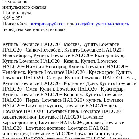
Технология
импульсного сжатия
Ширина луча
4.9° x 25°
Пожалуйста
авторизируйтесь
или
создайте учетную запись
перед тем как написать отзыв
Купить Lowrance HALO20+ Москва
,
Купить Lowrance
HALO20+ Санкт-Петербург
,
Купить Lowrance HALO20+
Новосибирск
,
Купить Lowrance HALO20+ Екатеринбург
,
Купить Lowrance HALO20+ Казань
,
Купить Lowrance
HALO20+ Нижний Новгород
,
Купить Lowrance HALO20+
Челябинск
,
Купить Lowrance HALO20+ Красноярск
,
Купить
Lowrance HALO20+ Самара
,
Купить Lowrance HALO20+ Уфа
,
Купить Lowrance HALO20+ Ростов-на-Дону
,
Купить Lowrance
HALO20+ Омск
,
Купить Lowrance HALO20+ Краснодар
,
Купить Lowrance HALO20+ Воронеж
,
Купить Lowrance
HALO20+ Пермь
,
Lowrance HALO20+ купить
,
Lowrance
HALO20+ Lowrance купить
,
Lowrance HALO20+ цена
,
Lowrance HALO20+ Lowrance цена
,
Lowrance HALO20+
характеристики
,
Lowrance HALO20+ Lowrance
характеристики
,
Lowrance HALO20+ доставка
,
Lowrance
HALO20+ Lowrance доставка
,
Lowrance HALO20+
инструкция
,
Lowrance HALO20+ Lowrance инструкция
,