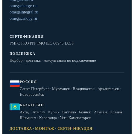
omegacharge.ru
omegaintegral.ru
omegacanopy.ru
СЕРТИФИКАЦИЯ
РМРС
·
РКО
·
РРР
·
IMO
·
IEC 60945
·
IACS
ПОДДЕРЖКА
Подбор · доставка · консультация по подключению
РОССИЯ
Санкт-Петербург · Мурманск · Владивосток · Архангельск ·
Новороссийск
КАЗАХСТАН
Актау · Атырау · Курык · Баутино · Бейнеу · Алматы · Астана ·
Шымкент · Караганда · Усть-Каменогорск
ДОСТАВКА · МОНТАЖ · СЕРТИФИКАЦИЯ