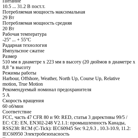
Питание
10.5 ... 31.2 В пост.т.
Потребляемая мощность максимальная
29 Вт
Потребляемая мощность средняя
20 Вт
Рабочая температура
-25° ... + 55°C
Радарная технология
Импульсное сжатие
Размер
510 мм в диаметре х 223 мм в высоту (20 дюймов в диаметре х
8,8 "в высоту
Режимы работы
Harbour, Offshore, Weather, North Up, Course Up, Relative
motion, True Motion
Рекомендуемый номинал предохранителя
5 А
Скорость вращения
60 об/мин
Соответствие
FCC, часть 47 CFR 80 и 90: RED, статья 3 директивы 99/5 /
EC: CE: EN, EN302-248 V2.1.1: промышленность Канады,
RSS238: RCM (C-Tick): IEC60945 Sec 9.2,9.3 , 10.3-10.9, 11.2:
IEC60950 Электробезопасность