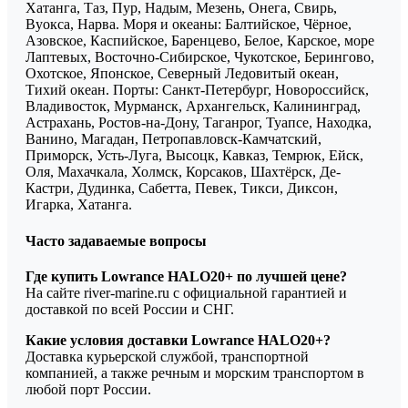
Хатанга, Таз, Пур, Надым, Мезень, Онега, Свирь,
Вуокса, Нарва. Моря и океаны: Балтийское, Чёрное,
Азовское, Каспийское, Баренцево, Белое, Карское, море
Лаптевых, Восточно-Сибирское, Чукотское, Берингово,
Охотское, Японское, Северный Ледовитый океан,
Тихий океан. Порты: Санкт-Петербург, Новороссийск,
Владивосток, Мурманск, Архангельск, Калининград,
Астрахань, Ростов-на-Дону, Таганрог, Туапсе, Находка,
Ванино, Магадан, Петропавловск-Камчатский,
Приморск, Усть-Луга, Высоцк, Кавказ, Темрюк, Ейск,
Оля, Махачкала, Холмск, Корсаков, Шахтёрск, Де-
Кастри, Дудинка, Сабетта, Певек, Тикси, Диксон,
Игарка, Хатанга.
Часто задаваемые вопросы
Где купить Lowrance HALO20+ по лучшей цене?
На сайте river-marine.ru с официальной гарантией и
доставкой по всей России и СНГ.
Какие условия доставки Lowrance HALO20+?
Доставка курьерской службой, транспортной
компанией, а также речным и морским транспортом в
любой порт России.