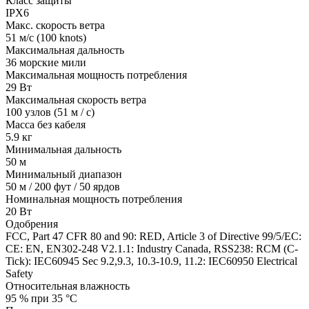
Класс защиты
IPX6
Макс. скорость ветра
51 м/с (100 knots)
Максимальная дальность
36 морские мили
Максимальная мощность потребления
29 Вт
Максимальная скорость ветра
100 узлов (51 м / с)
Масса без кабеля
5.9 кг
Минимальная дальность
50 м
Минимальный диапазон
50 м / 200 фут / 50 ярдов
Номинальная мощность потребления
20 Вт
Одобрения
FCC, Part 47 CFR 80 and 90: RED, Article 3 of Directive 99/5/EC:
CE: EN, EN302-248 V2.1.1: Industry Canada, RSS238: RCM (C-
Tick): IEC60945 Sec 9.2,9.3, 10.3-10.9, 11.2: IEC60950 Electrical
Safety
Относительная влажность
95 % при 35 °C