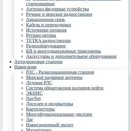
стационарные
Антенно-фидерные устройства
Речные и морские радиостанции
Авиационная связь
Кабель и переходники
Источники питания
Ретрансляторы
TETRA радиостанции
Радиооборудование
КВ и многодиапазонные трансиверы
Аксессуары и дополнительное оборудование
Антидроновые станции
Навигация
РЛС - Радиолокационная станция
Морские радарные антенны
Ледовая РЛС
Система обнаружения разливов нефти
ЭКНИС
NavNet
Дисплеи и индикаторы
Картплоттеры
Многофункциональные дисплеи
Лаг
Навигационный эхолот
Магнетроны