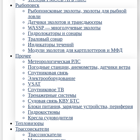
Рыбопоиск
Рыбопоисковые эхолоты, эхолоты для рыбной
ловли
Датчики эхолотов и трансдьюсеры
WASSP — многолучевые эхолоты
Гидролокаторы и сонары
Траловый сонар
Индикаторы течений
Модули эхолотов для картплоттеров и МФД
Прочее
Метеорологическая РЛС
Погодные станции, анемометры, датчики ветра
Спутниковая связь
Электрооборудование
VSAT
Спутниковое ТВ
Тренажерные системы
Судовая связь КВУ БТС
Блоки питания, зарядные устройства, периферия
Гидрокостюмы
Кресла судоводителя
Тепловизоры
Трассоискатели
Трассоискатели