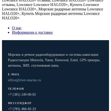
Lowrance HALO20+ отзывы
,
Lowrance HALO20+ Lowrance
отзывы
,
Lowrance Lowrance HALO20+
,
Купить Lowrance
Lowrance HALO20+
,
Морские радарные антенны Lowrance
HALO20+
,
Купить Морские радарные антенны Lowrance
HALO20+
О нас
Информация о доставке
Морское и речное радиооборудование и системы навигации.
Радиостанции Motorola, Yaesu, Kenwood, Entel, GPS-трекеры,
антенны, ЗИП, спутниковая связь.
E-MAIL
office@river-marine.ru
ТЕЛЕФОН
+7 (381) 249-00-02
МЕССЕНДЖЕР
+7 (701) 466-02-23