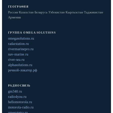
ГЕОГРАФИЯ
Россия
·
Казахстан
·
Беларусь
·
Узбекистан
·
Кыргызстан
·
Таджикистан
·
Армения
ГРУППА OMEGA SOLUTIONS
omegasolutions.ru
radarstation.ru
rivermarinepro.ru
nav-marine.ru
river-sea.ru
alphasolutions.ru
речной-локатор.рф
РАДИОСВЯЗЬ
gm340.ru
radio4you.ru
hellomotorola.ru
motorola-radio.ru
omegatetra.ru