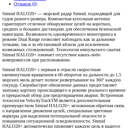
Отзывов (0)
Simrad HALO20+ — морской радар Simrad, подходящий для
судов разного размера. Компактная купольная антенна
гарантирует отличное обнаружение целей на коротких,
средних и больших дистанциях для обеспечения безопасной
навигации. Возможность одновременного мониторинга в
режиме Dual Range позволяет наблюдать как за дальними
точками, так и за обстановкой вблизи для исключения
возможных столкновений. Технология импульсного сжатия
Simrad HALO20+ означает отсутствие каких-либо
компромиссов при распознавании.
Simrad HALO20+ с первым в отрасли скоростным
ежеминутным вращением в 60 оборотов на дальности до 1,5
морских миль делает полное развертывание на 360° каждую
секунду. Сверхбыстрое обновление данных предоставляет
экипажу картину происходящего в режиме реального времени
и прекрасный обзор для предотвращения аварии. Встроенная
технология VelocityTrackTM является дополнительным
преимуществом Simrad HALO20+: мгновенная обратная связь
о направлении движения целей, специальные цветовые
маркеры для выделения потенциальной опасности и
повышения ситуационной осведомленности. Simrad
HALO20+ автоматически проверяет каждую цель в радиусе