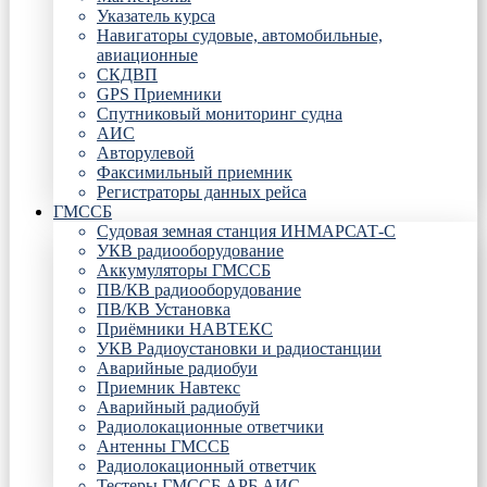
Указатель курса
Навигаторы судовые, автомобильные,
авиационные
СКДВП
GPS Приемники
Спутниковый мониторинг судна
АИС
Авторулевой
Факсимильный приемник
Регистраторы данных рейса
ГМССБ
Судовая земная станция ИНМАРСАТ-С
УКВ радиооборудование
Аккумуляторы ГМССБ
ПВ/КВ радиооборудование
ПВ/КВ Установка
Приёмники НАВТЕКС
УКВ Радиоустановки и радиостанции
Аварийные радиобуи
Приемник Навтекс
Аварийный радиобуй
Радиолокационные ответчики
Антенны ГМССБ
Радиолокационный ответчик
Тестеры ГМССБ АРБ АИС