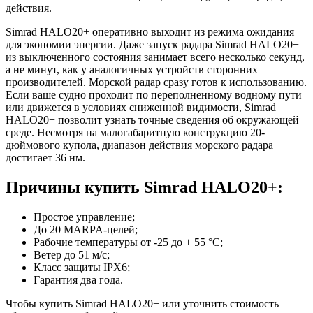
действия.
Simrad HALO20+ оперативно выходит из режима ожидания
для экономии энергии. Даже запуск радара Simrad HALO20+
из выключенного состояния занимает всего несколько секунд,
а не минут, как у аналогичных устройств сторонних
производителей. Морской радар сразу готов к использованию.
Если ваше судно проходит по переполненному водному пути
или движется в условиях сниженной видимости, Simrad
HALO20+ позволит узнать точные сведения об окружающей
среде. Несмотря на малогабаритную конструкцию 20-
дюймового купола, диапазон действия морского радара
достигает 36 нм.
Причины купить Simrad HALO20+:
Простое управление;
До 20 MARPA-целей;
Рабочие температуры от -25 до + 55 °C;
Ветер до 51 м/с;
Класс защиты IPX6;
Гарантия два года.
Чтобы купить Simrad HALO20+ или уточнить стоимость