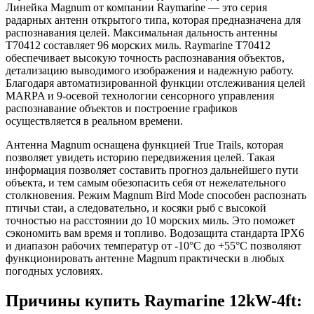
Линейка Magnum от компании Raymarine — это серия
радарных антенн открытого типа, которая предназначена для
распознавания целей. Максимальная дальность антенны
T70412 составляет 96 морских миль. Raymarine T70412
обеспечивает высокую точность распознавания объектов,
детализацию выводимого изображения и надежную работу.
Благодаря автоматизированной функции отслеживания целей
MARPA и 9-осевой технологии сенсорного управления
распознавание объектов и построение графиков
осуществляется в реальном времени.
Антенна Magnum оснащена функцией True Trails, которая
позволяет увидеть историю передвижения целей. Такая
информация позволяет составить прогноз дальнейшего пути
объекта, и тем самым обезопасить себя от нежелательного
столкновения. Режим Magnum Bird Mode способен распознать
птичьи стаи, а следовательно, и косяки рыб с высокой
точностью на расстоянии до 10 морских миль. Это поможет
сэкономить вам время и топливо. Водозащита стандарта IPX6
и диапазон рабочих температур от -10°C до +55°C позволяют
функционировать антенне Magnum практически в любых
погодных условиях.
Причины купить Raymarine 12kW-4ft: