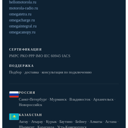
hellomotorola.ru
motorola-radio.ru
omegatetra.ru
omegacharge.ru
omegaintegral.ru
omegacanopy.ru
СЕРТИФИКАЦИЯ
РМРС
·
РКО
·
РРР
·
IMO
·
IEC 60945
·
IACS
ПОДДЕРЖКА
Подбор · доставка · консультация по подключению
РОССИЯ
Санкт-Петербург · Мурманск · Владивосток · Архангельск ·
Новороссийск
КАЗАХСТАН
Актау · Атырау · Курык · Баутино · Бейнеу · Алматы · Астана ·
Шымкент · Караганда · Усть-Каменогорск