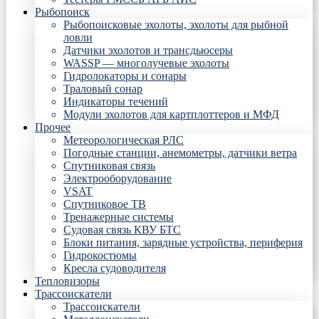
Рыбопоиск
Рыбопоисковые эхолоты, эхолоты для рыбной
ловли
Датчики эхолотов и трансдьюсеры
WASSP — многолучевые эхолоты
Гидролокаторы и сонары
Траловый сонар
Индикаторы течений
Модули эхолотов для картплоттеров и МФД
Прочее
Метеорологическая РЛС
Погодные станции, анемометры, датчики ветра
Спутниковая связь
Электрооборудование
VSAT
Спутниковое ТВ
Тренажерные системы
Судовая связь КВУ БТС
Блоки питания, зарядные устройства, периферия
Гидрокостюмы
Кресла судоводителя
Тепловизоры
Трассоискатели
Трассоискатели