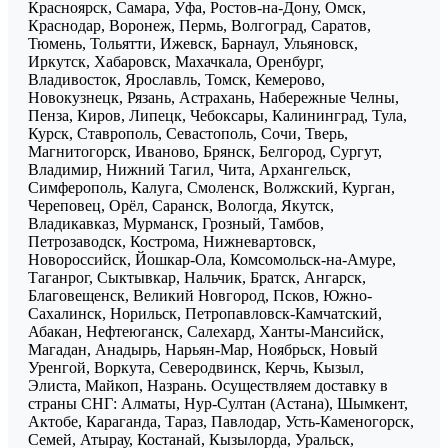
Красноярск, Самара, Уфа, Ростов-на-Дону, Омск,
Краснодар, Воронеж, Пермь, Волгоград, Саратов,
Тюмень, Тольятти, Ижевск, Барнаул, Ульяновск,
Иркутск, Хабаровск, Махачкала, Оренбург,
Владивосток, Ярославль, Томск, Кемерово,
Новокузнецк, Рязань, Астрахань, Набережные Челны,
Пенза, Киров, Липецк, Чебоксары, Калининград, Тула,
Курск, Ставрополь, Севастополь, Сочи, Тверь,
Магнитогорск, Иваново, Брянск, Белгород, Сургут,
Владимир, Нижний Тагил, Чита, Архангельск,
Симферополь, Калуга, Смоленск, Волжский, Курган,
Череповец, Орёл, Саранск, Вологда, Якутск,
Владикавказ, Мурманск, Грозный, Тамбов,
Петрозаводск, Кострома, Нижневартовск,
Новороссийск, Йошкар-Ола, Комсомольск-на-Амуре,
Таганрог, Сыктывкар, Нальчик, Братск, Ангарск,
Благовещенск, Великий Новгород, Псков, Южно-
Сахалинск, Норильск, Петропавловск-Камчатский,
Абакан, Нефтеюганск, Салехард, Ханты-Мансийск,
Магадан, Анадырь, Нарьян-Мар, Ноябрьск, Новый
Уренгой, Воркута, Северодвинск, Керчь, Кызыл,
Элиста, Майкоп, Назрань. Осуществляем доставку в
страны СНГ: Алматы, Нур-Султан (Астана), Шымкент,
Актобе, Караганда, Тараз, Павлодар, Усть-Каменогорск,
Семей, Атырау, Костанай, Кызылорда, Уральск,