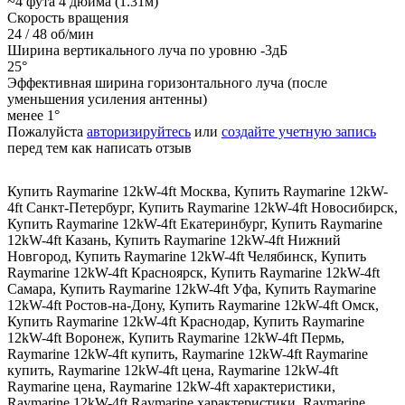
~4 фута 4 дюйма (1.31м)
Скорость вращения
24 / 48 об/мин
Ширина вертикального луча по уровню -3дБ
25°
Эффективная ширина горизонтального луча (после
уменьшения усиления антенны)
менее 1°
Пожалуйста
авторизируйтесь
или
создайте учетную запись
перед тем как написать отзыв
Купить Raymarine 12kW-4ft Москва
,
Купить Raymarine 12kW-
4ft Санкт-Петербург
,
Купить Raymarine 12kW-4ft Новосибирск
,
Купить Raymarine 12kW-4ft Екатеринбург
,
Купить Raymarine
12kW-4ft Казань
,
Купить Raymarine 12kW-4ft Нижний
Новгород
,
Купить Raymarine 12kW-4ft Челябинск
,
Купить
Raymarine 12kW-4ft Красноярск
,
Купить Raymarine 12kW-4ft
Самара
,
Купить Raymarine 12kW-4ft Уфа
,
Купить Raymarine
12kW-4ft Ростов-на-Дону
,
Купить Raymarine 12kW-4ft Омск
,
Купить Raymarine 12kW-4ft Краснодар
,
Купить Raymarine
12kW-4ft Воронеж
,
Купить Raymarine 12kW-4ft Пермь
,
Raymarine 12kW-4ft купить
,
Raymarine 12kW-4ft Raymarine
купить
,
Raymarine 12kW-4ft цена
,
Raymarine 12kW-4ft
Raymarine цена
,
Raymarine 12kW-4ft характеристики
,
Raymarine 12kW-4ft Raymarine характеристики
,
Raymarine