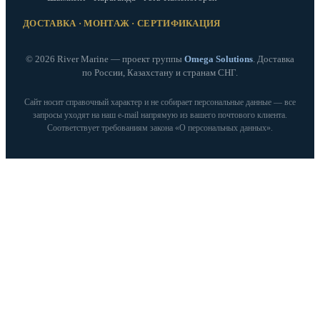
ДОСТАВКА · МОНТАЖ · СЕРТИФИКАЦИЯ
© 2026 River Marine — проект группы
Omega Solutions
. Доставка
по России, Казахстану и странам СНГ.
Сайт носит справочный характер и не собирает персональные данные — все
запросы уходят на наш e‑mail напрямую из вашего почтового клиента.
Соответствует требованиям закона «О персональных данных».