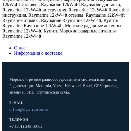
12kW-4ft доставка
,
Raymarine 12kW-4ft Raymarine доставка
,
Raymarine 12kW-4ft инструкция
,
Raymarine 12kW-4ft Raymarine
инструкция
,
Raymarine 12kW-4ft отзывы
,
Raymarine 12kW-4ft
Raymarine отзывы
,
Raymarine Raymarine 12kW-4ft
,
Купить
Raymarine Raymarine 12kW-4ft
,
Морские радарные антенны
Raymarine 12kW-4ft
,
Купить Морские радарные антенны
Raymarine 12kW-4ft
О нас
Информация о доставке
Морское и речное радиооборудование и системы навигации.
Радиостанции Motorola, Yaesu, Kenwood, Entel, GPS-трекеры,
антенны, ЗИП, спутниковая связь.
E-MAIL
office@river-marine.ru
ТЕЛЕФОН
+7 (381) 249-00-02