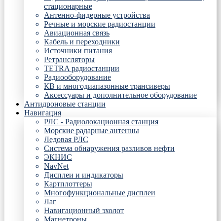
стационарные
Антенно-фидерные устройства
Речные и морские радиостанции
Авиационная связь
Кабель и переходники
Источники питания
Ретрансляторы
TETRA радиостанции
Радиооборудование
КВ и многодиапазонные трансиверы
Аксессуары и дополнительное оборудование
Антидроновые станции
Навигация
РЛС - Радиолокационная станция
Морские радарные антенны
Ледовая РЛС
Система обнаружения разливов нефти
ЭКНИС
NavNet
Дисплеи и индикаторы
Картплоттеры
Многофункциональные дисплеи
Лаг
Навигационный эхолот
Магнетроны