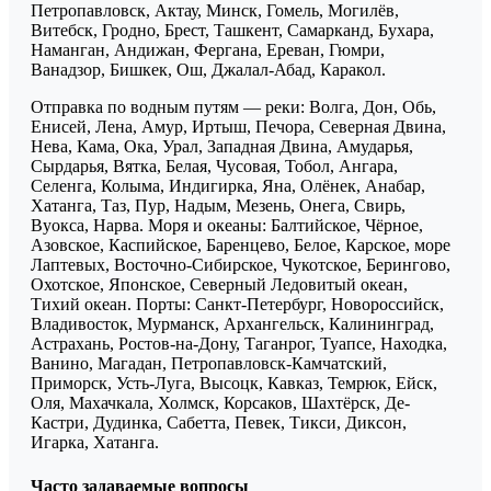
Петропавловск, Актау, Минск, Гомель, Могилёв,
Витебск, Гродно, Брест, Ташкент, Самарканд, Бухара,
Наманган, Андижан, Фергана, Ереван, Гюмри,
Ванадзор, Бишкек, Ош, Джалал-Абад, Каракол.
Отправка по водным путям — реки: Волга, Дон, Обь,
Енисей, Лена, Амур, Иртыш, Печора, Северная Двина,
Нева, Кама, Ока, Урал, Западная Двина, Амударья,
Сырдарья, Вятка, Белая, Чусовая, Тобол, Ангара,
Селенга, Колыма, Индигирка, Яна, Олёнек, Анабар,
Хатанга, Таз, Пур, Надым, Мезень, Онега, Свирь,
Вуокса, Нарва. Моря и океаны: Балтийское, Чёрное,
Азовское, Каспийское, Баренцево, Белое, Карское, море
Лаптевых, Восточно-Сибирское, Чукотское, Берингово,
Охотское, Японское, Северный Ледовитый океан,
Тихий океан. Порты: Санкт-Петербург, Новороссийск,
Владивосток, Мурманск, Архангельск, Калининград,
Астрахань, Ростов-на-Дону, Таганрог, Туапсе, Находка,
Ванино, Магадан, Петропавловск-Камчатский,
Приморск, Усть-Луга, Высоцк, Кавказ, Темрюк, Ейск,
Оля, Махачкала, Холмск, Корсаков, Шахтёрск, Де-
Кастри, Дудинка, Сабетта, Певек, Тикси, Диксон,
Игарка, Хатанга.
Часто задаваемые вопросы