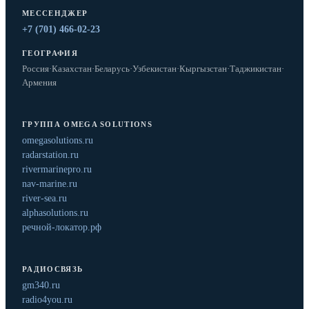
МЕССЕНДЖЕР
+7 (701) 466-02-23
ГЕОГРАФИЯ
Россия
·
Казахстан
·
Беларусь
·
Узбекистан
·
Кыргызстан
·
Таджикистан
·
Армения
ГРУППА OMEGA SOLUTIONS
omegasolutions.ru
radarstation.ru
rivermarinepro.ru
nav-marine.ru
river-sea.ru
alphasolutions.ru
речной-локатор.рф
РАДИОСВЯЗЬ
gm340.ru
radio4you.ru