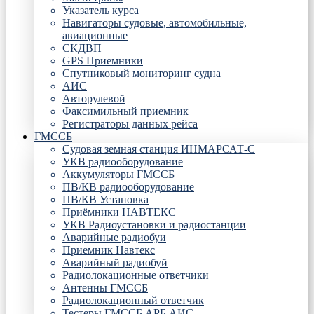
Указатель курса
Навигаторы судовые, автомобильные,
авиационные
СКДВП
GPS Приемники
Спутниковый мониторинг судна
АИС
Авторулевой
Факсимильный приемник
Регистраторы данных рейса
ГМССБ
Судовая земная станция ИНМАРСАТ-С
УКВ радиооборудование
Аккумуляторы ГМССБ
ПВ/КВ радиооборудование
ПВ/КВ Установка
Приёмники НАВТЕКС
УКВ Радиоустановки и радиостанции
Аварийные радиобуи
Приемник Навтекс
Аварийный радиобуй
Радиолокационные ответчики
Антенны ГМССБ
Радиолокационный ответчик
Тестеры ГМССБ АРБ АИС