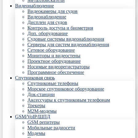
Металлоискатели
Видеонаблюдение
Видеокамеры для судов
Видеонаблюдение
Дисплеи для судов
Контроль доступа и биометрия
Доп. оборудование
Судовые системы видеонаблюдения
Серверы для систем видеонаблюдения
Сетевое оборудование
Мониторы и видеостены
Проектное оборудование
Носимые видеорегистраторы
Программное обеспечение
Спутниковая связь
Спутниковые телефоны
Морское спутниковое оборудование
Док-станции
Аксессуары к спутниковым телефонам
Трекеры
М2М-модемы
GSM/VoIP/ШПД
GSM репитеры
Мобильные радиосети
Модемы