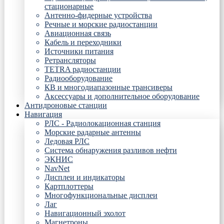
стационарные
Антенно-фидерные устройства
Речные и морские радиостанции
Авиационная связь
Кабель и переходники
Источники питания
Ретрансляторы
TETRA радиостанции
Радиооборудование
КВ и многодиапазонные трансиверы
Аксессуары и дополнительное оборудование
Антидроновые станции
Навигация
РЛС - Радиолокационная станция
Морские радарные антенны
Ледовая РЛС
Система обнаружения разливов нефти
ЭКНИС
NavNet
Дисплеи и индикаторы
Картплоттеры
Многофункциональные дисплеи
Лаг
Навигационный эхолот
Магнетроны