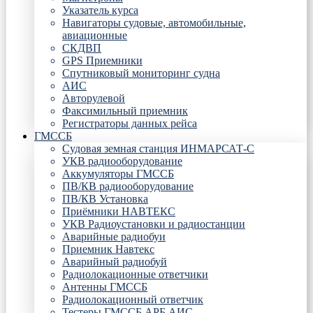
Указатель курса
Навигаторы судовые, автомобильные,
авиационные
СКДВП
GPS Приемники
Спутниковый мониторинг судна
АИС
Авторулевой
Факсимильный приемник
Регистраторы данных рейса
ГМССБ
Судовая земная станция ИНМАРСАТ-С
УКВ радиооборудование
Аккумуляторы ГМССБ
ПВ/КВ радиооборудование
ПВ/КВ Установка
Приёмники НАВТЕКС
УКВ Радиоустановки и радиостанции
Аварийные радиобуи
Приемник Навтекс
Аварийный радиобуй
Радиолокационные ответчики
Антенны ГМССБ
Радиолокационный ответчик
Тестеры ГМССБ АРБ АИС