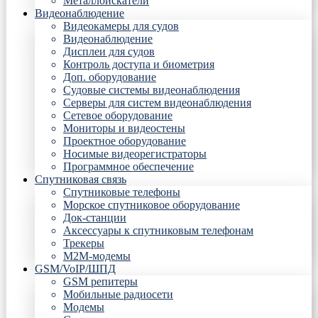
Металлоискатели
Видеонаблюдение
Видеокамеры для судов
Видеонаблюдение
Дисплеи для судов
Контроль доступа и биометрия
Доп. оборудование
Судовые системы видеонаблюдения
Серверы для систем видеонаблюдения
Сетевое оборудование
Мониторы и видеостены
Проектное оборудование
Носимые видеорегистраторы
Программное обеспечение
Спутниковая связь
Спутниковые телефоны
Морское спутниковое оборудование
Док-станции
Аксессуары к спутниковым телефонам
Трекеры
М2М-модемы
GSM/VoIP/ШПД
GSM репитеры
Мобильные радиосети
Модемы