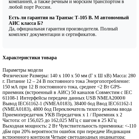
компанией, а также речным и морским транспортом в
любой порт России.
Есть ли гарантия на Транзас Т-105 В. М автономный
АИС класса Б?
Да, официальная гарантия производителя. Полный
комплект документации и сертификатов.
Характеристики товара
Параметры модели
Физические Размеры: 140 x 100 x 50 мм (Г x Ш xВ) Масса: 280
г. Питание 12 – 24 В постоянного тока Энергопотребление:
150 мА при 12 В постоянного тока, среднее <2 Вт GPS-
приемник (встроенный в АИС) 50 каналов Совместим с IEC
61108-1 Интерфейсы передачи данных USB NMEA2000®
Вывод IEC61162-1 (NMEA0183), 38400 бод Ввод IEC61162-1
(NMEA0183), 4800 бод Переключатель тихого режима ввода
Приемопередатчик УКВ Передатчик x 1 / Приемник x 2
Частота: от 156,025 до 162,025 МГц с шагом в 25 КГц
Выходная мощность: 2 Вт Чувствительность приемника: <-110
дБм при 20% вероятности ошибок при передаче Индикация
встроенного контроля Четыре светодиодных индикатора: