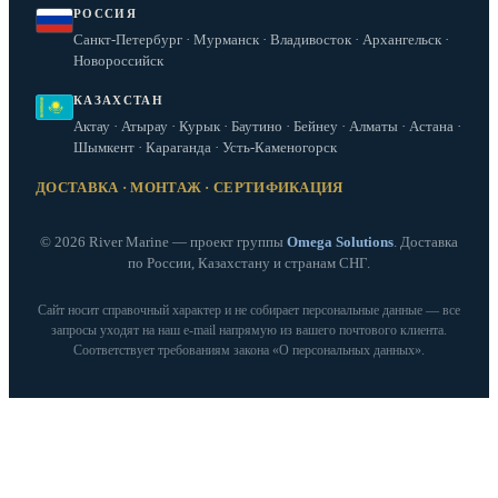
РОССИЯ
Санкт-Петербург · Мурманск · Владивосток · Архангельск ·
Новороссийск
КАЗАХСТАН
Актау · Атырау · Курык · Баутино · Бейнеу · Алматы · Астана ·
Шымкент · Караганда · Усть-Каменогорск
ДОСТАВКА · МОНТАЖ · СЕРТИФИКАЦИЯ
© 2026 River Marine — проект группы
Omega Solutions
. Доставка
по России, Казахстану и странам СНГ.
Сайт носит справочный характер и не собирает персональные данные — все
запросы уходят на наш e‑mail напрямую из вашего почтового клиента.
Соответствует требованиям закона «О персональных данных».