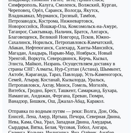
Симферополь, Калуга, Смоленск, Волжский, Курган,
Череповец, Орёл, Саранск, Вологда, Якутск,
Владикавказ, Мурманск, Грозный, Тамбов,
Петрозаводск, Кострома, Нижневартовск,
Новороссийск, Йошкар-Ола, Комсомольск-на-Амуре,
Таганрог, Сыктывкар, Нальчик, Братск, Ангарск,
Благовещенск, Великий Новгород, Псков, Южно-
Сахалинск, Норильск, Петропавловск-Камчатский,
Абакан, Нефтеюганск, Салехард, Ханты-Мансийск,
Магадан, Анадырь, Нарьян-Мар, Ноябрьск, Новый
Уренгой, Воркута, Северодвинск, Керчь, Кызыл,
Элиста, Майкоп, Назрань. Осуществляем доставку в
страны СНГ: Алматы, Нур-Султан (Астана), Шымкент,
Актобе, Караганда, Тараз, Павлодар, Усть-Каменогорск,
Семей, Атырау, Костанай, Кызылорда, Уральск,
Петропавловск, Актау, Минск, Гомель, Могилёв,
Витебск, Гродно, Брест, Ташкент, Самарканд, Бухара,
Наманган, Андижан, Фергана, Ереван, Гюмри,
Ванадзор, Бишкек, Ош, Джалал-Абад, Каракол.
Отправка по водным путям — реки: Волга, Дон, Обь,
Енисей, Лена, Амур, Иртыш, Печора, Северная Двина,
Нева, Кама, Ока, Урал, Западная Двина, Амударья,
Сырдарья, Вятка, Белая, Чусовая, Тобол, Ангара,
Селенга, Колыма, Индигирка, Яна, Олёнек, Анабар,