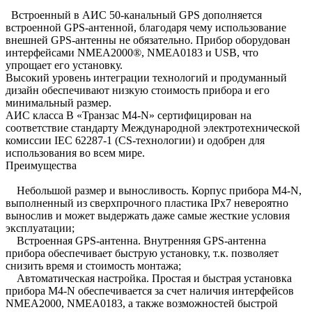
Встроенный в АИС 50-канальный GPS дополняется
встроенной GPS-антенной, благодаря чему использование
внешней GPS-антенны не обязательно. Прибор оборудован
интерфейсами NMEA2000®, NMEA0183 и USB, что
упрощает его установку.
Высокий уровень интеграции технологий и продуманный
дизайн обеспечивают низкую стоимость прибора и его
минимальный размер.
АИС класса В «Транзас M4-N» сертифицирован на
соответствие стандарту Международной электротехнической
комиссии IEC 62287-1 (CS-технологии) и одобрен для
использования во всем мире.
Преимущества
Небольшой размер и выносливость. Корпус прибора M4-N,
выполненный из сверхпрочного пластика IPx7 невероятно
вынослив и может выдержать даже самые жесткие условия
эксплуатации;
Встроенная GPS-антенна. Внутренняя GPS-антенна
прибора обеспечивает быструю установку, т.к. позволяет
снизить время и стоимость монтажа;
Автоматическая настройка. Простая и быстрая установка
прибора M4-N обеспечивается за счет наличия интерфейсов
NMEA2000, NMEA0183, а также возможностей быстрой