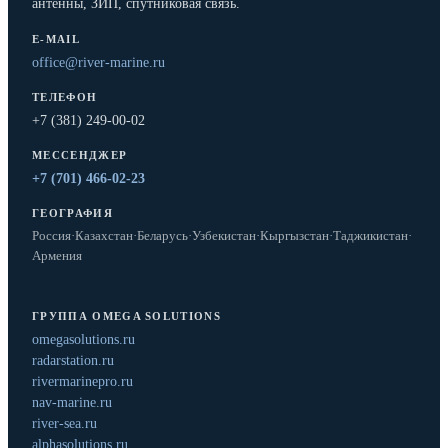
антенны, ЗИП, спутниковая связь.
E-MAIL
office@river-marine.ru
ТЕЛЕФОН
+7 (381) 249-00-02
МЕССЕНДЖЕР
+7 (701) 466-02-23
ГЕОГРАФИЯ
Россия
·
Казахстан
·
Беларусь
·
Узбекистан
·
Кыргызстан
·
Таджикистан
·
Армения
ГРУППА OMEGA SOLUTIONS
omegasolutions.ru
radarstation.ru
rivermarinepro.ru
nav-marine.ru
river-sea.ru
alphasolutions.ru