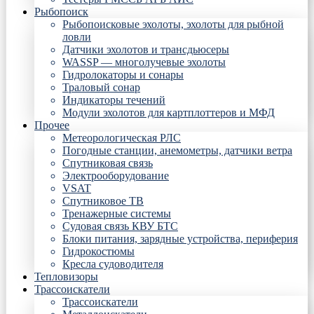
Рыбопоиск
Рыбопоисковые эхолоты, эхолоты для рыбной
ловли
Датчики эхолотов и трансдьюсеры
WASSP — многолучевые эхолоты
Гидролокаторы и сонары
Траловый сонар
Индикаторы течений
Модули эхолотов для картплоттеров и МФД
Прочее
Метеорологическая РЛС
Погодные станции, анемометры, датчики ветра
Спутниковая связь
Электрооборудование
VSAT
Спутниковое ТВ
Тренажерные системы
Судовая связь КВУ БТС
Блоки питания, зарядные устройства, периферия
Гидрокостюмы
Кресла судоводителя
Тепловизоры
Трассоискатели
Трассоискатели