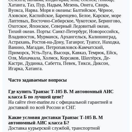
Хатанга, Таз, Пур, Надым, Мезень, Онега, Свирь,
Вуокса, Нарва. Моря и океаны: Балтийское, Чёрное,
Азовское, Каспийское, Баренцево, Белое, Карское, море
Лаптевых, Восточно-Сибирское, Чукотское, Берингово,
Охотское, Японское, Северный Ледовитый океан,
Тихий океан. Порты: Санкт-Петербург, Новороссийск,
Владивосток, Мурманск, Архангельск, Калининград,
Астрахань, Ростов-на-Дону, Таганрог, Туапсе, Находка,
Ванино, Магадан, Петропавловск-Камчатский,
Приморск, Усть-Луга, Высоцк, Кавказ, Темрюк, Ейск,
Оля, Махачкала, Холмск, Корсаков, Шахтёрск, Де-
Кастри, Дудинка, Сабетта, Певек, Тикси, Диксон,
Игарка, Хатанга.
Часто задаваемые вопросы
Где купить Транзас Т-105 В. М автономный АИС
класса Б по лучшей цене?
На сайте river-marine.ru с официальной гарантией и
доставкой по всей России и СНГ.
Какие условия доставки Транзас Т-105 В. М
автономный АИС класса Б?
Доставка курьерской службой, транспортной