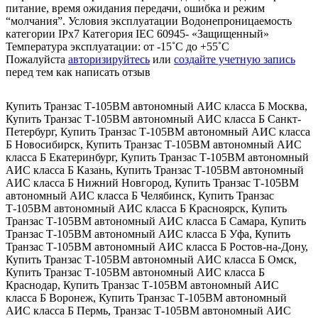
питание, время ожидания передачи, ошибка и режим
“молчания”. Условия эксплуатации Водонепроницаемость
категории IPx7 Категория IEC 60945- «Защищенный»
Температура эксплуатации: от -15˚C до +55˚C
Пожалуйста
авторизируйтесь
или
создайте учетную запись
перед тем как написать отзыв
Купить Транзас Т-105ВМ автономный АИС класса Б Москва
,
Купить Транзас Т-105ВМ автономный АИС класса Б Санкт-
Петербург
,
Купить Транзас Т-105ВМ автономный АИС класса
Б Новосибирск
,
Купить Транзас Т-105ВМ автономный АИС
класса Б Екатеринбург
,
Купить Транзас Т-105ВМ автономный
АИС класса Б Казань
,
Купить Транзас Т-105ВМ автономный
АИС класса Б Нижний Новгород
,
Купить Транзас Т-105ВМ
автономный АИС класса Б Челябинск
,
Купить Транзас
Т-105ВМ автономный АИС класса Б Красноярск
,
Купить
Транзас Т-105ВМ автономный АИС класса Б Самара
,
Купить
Транзас Т-105ВМ автономный АИС класса Б Уфа
,
Купить
Транзас Т-105ВМ автономный АИС класса Б Ростов-на-Дону
,
Купить Транзас Т-105ВМ автономный АИС класса Б Омск
,
Купить Транзас Т-105ВМ автономный АИС класса Б
Краснодар
,
Купить Транзас Т-105ВМ автономный АИС
класса Б Воронеж
,
Купить Транзас Т-105ВМ автономный
АИС класса Б Пермь
,
Транзас Т-105ВМ автономный АИС