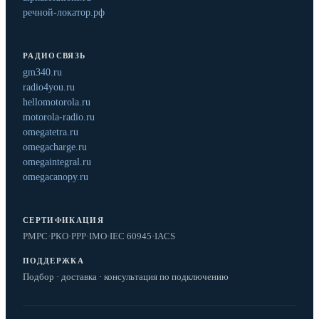
речной-локатор.рф
РАДИОСВЯЗЬ
gm340.ru
radio4you.ru
hellomotorola.ru
motorola-radio.ru
omegatetra.ru
omegacharge.ru
omegaintegral.ru
omegacanopy.ru
СЕРТИФИКАЦИЯ
РМРС
·
РКО
·
РРР
·
IMO
·
IEC 60945
·
IACS
ПОДДЕРЖКА
Подбор · доставка · консультация по подключению