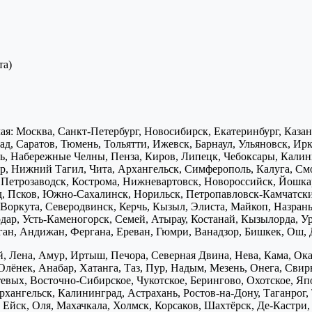
та)
я: Москва, Санкт-Петербург, Новосибирск, Екатеринбург, Каза
д, Саратов, Тюмень, Тольятти, Ижевск, Барнаул, Ульяновск, Ирк
ь, Набережные Челны, Пенза, Киров, Липецк, Чебоксары, Калини
р, Нижний Тагил, Чита, Архангельск, Симферополь, Калуга, Смо
, Петрозаводск, Кострома, Нижневартовск, Новороссийск, Йошка
д, Псков, Южно-Сахалинск, Норильск, Петропавловск-Камчатск
Воркута, Северодвинск, Керчь, Кызыл, Элиста, Майкоп, Назран
дар, Усть-Каменогорск, Семей, Атырау, Костанай, Кызылорда, У
нган, Андижан, Фергана, Ереван, Гюмри, Ванадзор, Бишкек, Ош, 
, Лена, Амур, Иртыш, Печора, Северная Двина, Нева, Кама, Ока,
Олёнек, Анабар, Хатанга, Таз, Пур, Надым, Мезень, Онега, Свирь
птевых, Восточно-Сибирское, Чукотское, Берингово, Охотское, Я
хангельск, Калининград, Астрахань, Ростов-на-Дону, Таганрог,
Ейск, Оля, Махачкала, Холмск, Корсаков, Шахтёрск, Де-Кастри, 