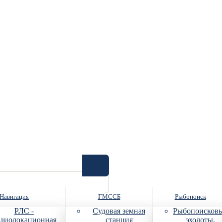
Навигация
ГМССБ
Рыбопоиск
РЛС -
Судовая земная
Рыбопоисков
диолокационная
станция
эхолоты,