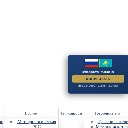
office@river-marine.ru
КОПИРОВАТЬ
Все запросы только на e-mail
Прочее
Тепловизоры
Трассоискатели
ые
Метеорологическая
Трассоискател
РЛС
Металлоискател