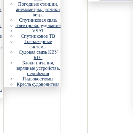
Погодные станции,
и
анемометры, датчики
ветра
Спутниковая связь
ы
Электрооборудование
VSAT
е
Спутниковое ТВ
Тренажерные
ры
системы
Судовая связь КВУ
БТС
Блоки питания,
зарядные устройства,
периферия
Гидрокостюмы
Кресла судоводителя
в