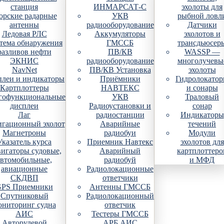
станция
ИНМАРСАТ-С
эхолоты для
рские радарные
УКВ
рыбной ловл
антенны
радиооборудование
Датчики
Ледовая РЛС
Аккумуляторы
эхолотов и
тема обнаружения
ГМССБ
трансдьюсер
разливов нефти
ПВ/КВ
WASSP —
ЭКНИС
радиооборудование
многолучевы
NavNet
ПВ/КВ Установка
эхолоты
плеи и индикаторы
Приёмники
Гидролокато
Картплоттеры
НАВТЕКС
и сонары
гофункциональные
УКВ
Траловый
дисплеи
Радиоустановки и
сонар
Лаг
радиостанции
Индикаторы
гационный эхолот
Аварийные
течений
Магнетроны
радиобуи
Модули
Указатель курса
Приемник Навтекс
эхолотов для
игаторы судовые,
Аварийный
картплоттеро
автомобильные,
радиобуй
и МФД
авиационные
Радиолокационные
СКДВП
ответчики
PS Приемники
Антенны ГМССБ
Спутниковый
Радиолокационный
ониторинг судна
ответчик
АИС
Тестеры ГМССБ
Авторулевой
АРБ АИС