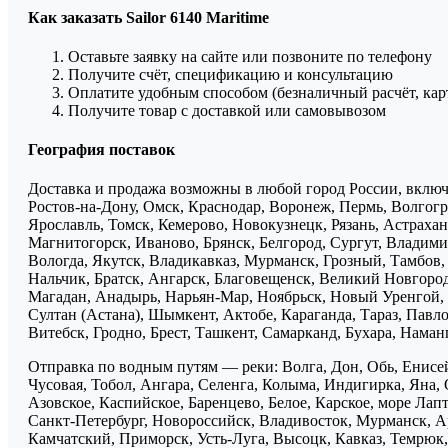
Как заказать Sailor 6140 Maritime
Оставьте заявку на сайте или позвоните по телефону
Получите счёт, спецификацию и консультацию
Оплатите удобным способом (безналичный расчёт, кар
Получите товар с доставкой или самовывозом
География поставок
Доставка и продажа возможны в любой город России, включа
Ростов-на-Дону, Омск, Краснодар, Воронеж, Пермь, Волгогра
Ярославль, Томск, Кемерово, Новокузнецк, Рязань, Астрахан
Магнитогорск, Иваново, Брянск, Белгород, Сургут, Владими
Вологда, Якутск, Владикавказ, Мурманск, Грозный, Тамбов
Нальчик, Братск, Ангарск, Благовещенск, Великий Новгоро
Магадан, Анадырь, Нарьян-Мар, Ноябрьск, Новый Уренгой, 
Султан (Астана), Шымкент, Актобе, Караганда, Тараз, Павло
Витебск, Гродно, Брест, Ташкент, Самарканд, Бухара, Нама
Отправка по водным путям — реки: Волга, Дон, Обь, Енисей
Чусовая, Тобол, Ангара, Селенга, Колыма, Индигирка, Яна, 
Азовское, Каспийское, Баренцево, Белое, Карское, море Ла
Санкт-Петербург, Новороссийск, Владивосток, Мурманск, Ар
Камчатский, Приморск, Усть-Луга, Высоцк, Кавказ, Темрюк, 