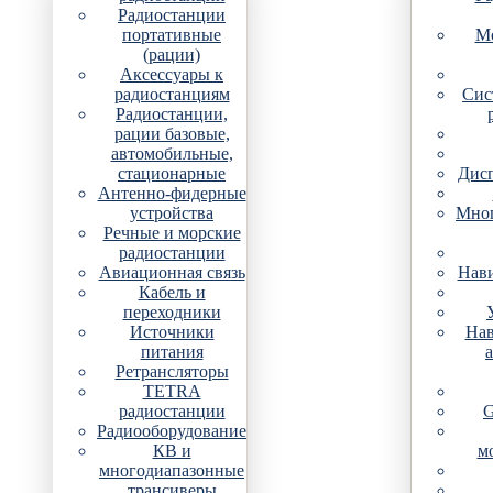
Радиостанции
портативные
Мо
(рации)
Аксессуары к
радиостанциям
Сис
Радиостанции,
рации базовые,
автомобильные,
стационарные
Дис
Антенно-фидерные
устройства
Мно
Речные и морские
радиостанции
Авиационная связь
Нави
Кабель и
переходники
Источники
Нав
питания
Ретрансляторы
TETRA
радиостанции
G
Радиооборудование
КВ и
м
многодиапазонные
трансиверы