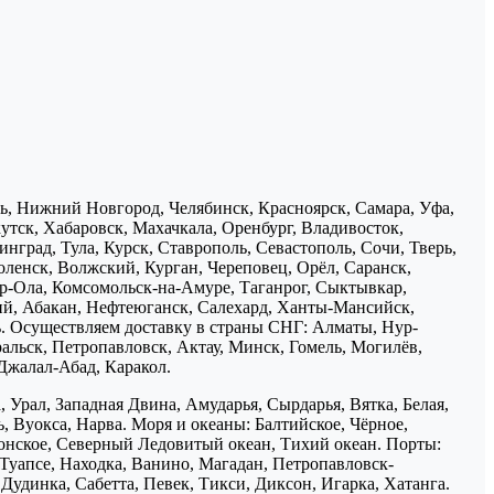
нь, Нижний Новгород, Челябинск, Красноярск, Самара, Уфа,
утск, Хабаровск, Махачкала, Оренбург, Владивосток,
нград, Тула, Курск, Ставрополь, Севастополь, Сочи, Тверь,
ленск, Волжский, Курган, Череповец, Орёл, Саранск,
р-Ола, Комсомольск-на-Амуре, Таганрог, Сыктывкар,
ий, Абакан, Нефтеюганск, Салехард, Ханты-Мансийск,
ь. Осуществляем доставку в страны СНГ: Алматы, Нур-
ральск, Петропавловск, Актау, Минск, Гомель, Могилёв,
Джалал-Абад, Каракол.
 Урал, Западная Двина, Амударья, Сырдарья, Вятка, Белая,
, Вуокса, Нарва. Моря и океаны: Балтийское, Чёрное,
понское, Северный Ледовитый океан, Тихий океан. Порты:
 Туапсе, Находка, Ванино, Магадан, Петропавловск-
Дудинка, Сабетта, Певек, Тикси, Диксон, Игарка, Хатанга.