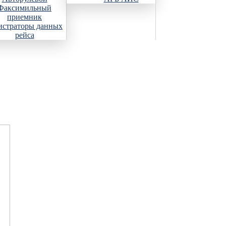
Факсимильный
приемник
истраторы данных
рейса