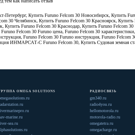
д тем как написать отзыв
кт-Петербург
,
Купить Furuno Felcom 30 Новосибирск
,
Купить Fur
lcom 30 Челябинск
,
Купить Furuno Felcom 30 Красноярск
,
Купить 
ск
,
Купить Furuno Felcom 30 Краснодар
,
Купить Furuno Felcom 30
,
Furuno Felcom 30 Furuno цена
,
Furuno Felcom 30 характеристики
инструкция
,
Furuno Felcom 30 Furuno инструкция
,
Furuno Felcom 
анция ИНМАРСАТ-С Furuno Felcom 30
,
Купить Судовая земная 
ГРУППА OMEGA SOLUTIONS
РАДИОСВЯЗЬ
omegasolutions.ru
gm340.ru
radarstation.ru
radio4you.ru
rivermarinepro.ru
hellomotorola.ru
nav-marine.ru
motorola-radio.ru
river-sea.ru
omegatetra.ru
alphasolutions.ru
omegacharge.ru