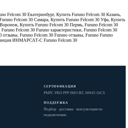
uno Felcom 30 Екатеринбург
,
Купить Furuno Felcom 30 Казань
,
Furuno Felcom 30 Самара
,
Купить Furuno Felcom 30 Уфа
,
Купить
 Воронеж
,
Купить Furuno Felcom 30 Пермь
,
Furuno Felcom 30
,
Furuno Felcom 30 Furuno характеристики
,
Furuno Felcom 30
30 отзывы
,
Furuno Felcom 30 Furuno отзывы
,
Furuno Furuno
станция ИНМАРСАТ-С Furuno Felcom 30
СЕРТИФИКАЦИЯ
РМРС
·
РКО
·
РРР
·
IMO
·
IEC 60945
·
IACS
ПОДДЕРЖКА
Подбор · доставка · консультация по
подключению