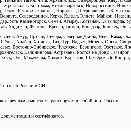
р, Нижний Тагил, Чита, Архангельск, Симферополь, Калуга, Смо
, Петрозаводск, Кострома, Нижневартовск, Новороссийск, Йошка
д, Псков, Южно-Сахалинск, Норильск, Петропавловск-Камчатск
Воркута, Северодвинск, Керчь, Кызыл, Элиста, Майкоп, Назран
дар, Усть-Каменогорск, Семей, Атырау, Костанай, Кызылорда, У
нган, Андижан, Фергана, Ереван, Гюмри, Ванадзор, Бишкек, Ош, 
, Лена, Амур, Иртыш, Печора, Северная Двина, Нева, Кама, Ока,
Олёнек, Анабар, Хатанга, Таз, Пур, Надым, Мезень, Онега, Свирь
птевых, Восточно-Сибирское, Чукотское, Берингово, Охотское, Я
хангельск, Калининград, Астрахань, Ростов-на-Дону, Таганрог,
Ейск, Оля, Махачкала, Холмск, Корсаков, Шахтёрск, Де-Кастри, 
ой по всей России и СНГ.
также речным и морским транспортом в любой порт России.
 документации и сертификатов.