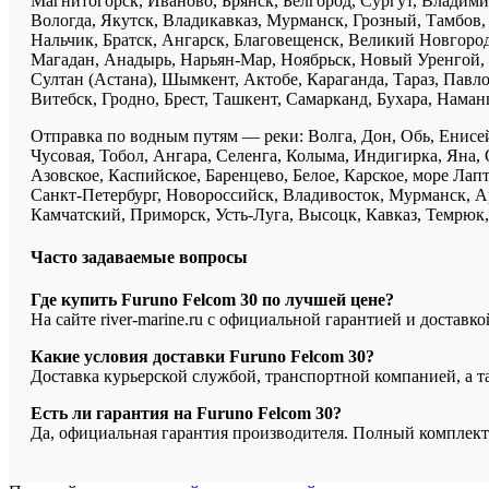
Магнитогорск, Иваново, Брянск, Белгород, Сургут, Владими
Вологда, Якутск, Владикавказ, Мурманск, Грозный, Тамбов
Нальчик, Братск, Ангарск, Благовещенск, Великий Новгоро
Магадан, Анадырь, Нарьян-Мар, Ноябрьск, Новый Уренгой, 
Султан (Астана), Шымкент, Актобе, Караганда, Тараз, Павло
Витебск, Гродно, Брест, Ташкент, Самарканд, Бухара, Нама
Отправка по водным путям — реки: Волга, Дон, Обь, Енисей
Чусовая, Тобол, Ангара, Селенга, Колыма, Индигирка, Яна, 
Азовское, Каспийское, Баренцево, Белое, Карское, море Ла
Санкт-Петербург, Новороссийск, Владивосток, Мурманск, Ар
Камчатский, Приморск, Усть-Луга, Высоцк, Кавказ, Темрюк, 
Часто задаваемые вопросы
Где купить Furuno Felcom 30 по лучшей цене?
На сайте river-marine.ru с официальной гарантией и доставк
Какие условия доставки Furuno Felcom 30?
Доставка курьерской службой, транспортной компанией, а 
Есть ли гарантия на Furuno Felcom 30?
Да, официальная гарантия производителя. Полный комплект