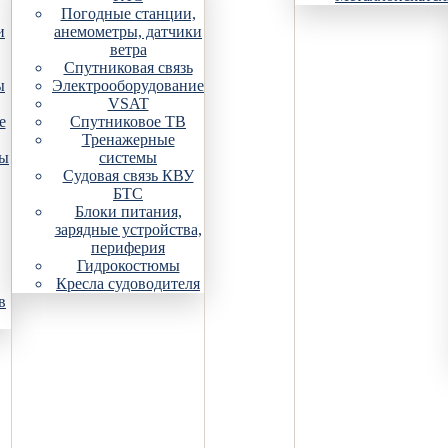
Погодные станции,
и
анемометры, датчики
ветра
Спутниковая связь
ы
Электрооборудование
VSAT
е
Спутниковое ТВ
Тренажерные
ры
системы
Судовая связь КВУ
БТС
Блоки питания,
зарядные устройства,
периферия
Гидрокостюмы
Кресла судоводителя
в