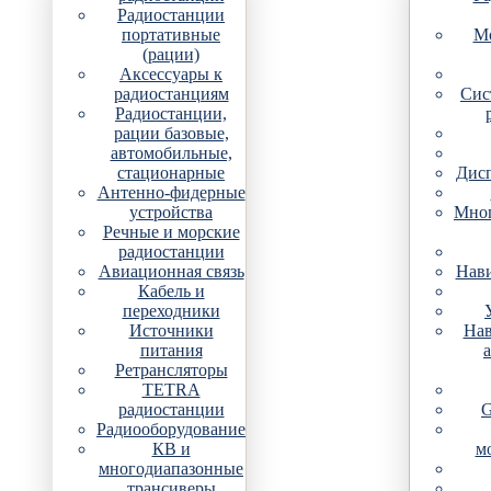
Радиостанции
портативные
Мо
(рации)
Аксессуары к
радиостанциям
Сис
Радиостанции,
рации базовые,
автомобильные,
стационарные
Дис
Антенно-фидерные
устройства
Мно
Речные и морские
радиостанции
Авиационная связь
Нави
Кабель и
переходники
Источники
Нав
питания
Ретрансляторы
TETRA
радиостанции
G
Радиооборудование
КВ и
м
многодиапазонные
трансиверы