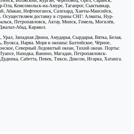
ленск, Волжский, Курган, Череповец, Орёл, Саранск,
р-Ола, Комсомольск-на-Амуре, Таганрог, Сыктывкар,
ий, Абакан, Нефтеюганск, Салехард, Ханты-Мансийск,
ь. Осуществляем доставку в страны СНГ: Алматы, Нур-
ральск, Петропавловск, Актау, Минск, Гомель, Могилёв,
Джалал-Абад, Каракол.
 Урал, Западная Двина, Амударья, Сырдарья, Вятка, Белая,
, Вуокса, Нарва. Моря и океаны: Балтийское, Чёрное,
понское, Северный Ледовитый океан, Тихий океан. Порты:
 Туапсе, Находка, Ванино, Магадан, Петропавловск-
Дудинка, Сабетта, Певек, Тикси, Диксон, Игарка, Хатанга.