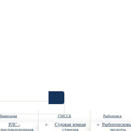
Навигация
ГМССБ
Рыбопоиск
РЛС -
Судовая земная
Рыбопоисков
диолокационная
станция
эхолоты,