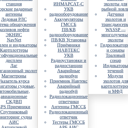
станция
ИНМАРСАТ-С
эхолоты для
рские радарные
УКВ
рыбной ловл
антенны
радиооборудование
Датчики
Ледовая РЛС
Аккумуляторы
эхолотов и
тема обнаружения
ГМССБ
трансдьюсер
разливов нефти
ПВ/КВ
WASSP —
ЭКНИС
радиооборудование
многолучевы
NavNet
ПВ/КВ Установка
эхолоты
плеи и индикаторы
Приёмники
Гидролокато
Картплоттеры
НАВТЕКС
и сонары
гофункциональные
УКВ
Траловый
дисплеи
Радиоустановки и
сонар
Лаг
радиостанции
Индикаторы
гационный эхолот
Аварийные
течений
Магнетроны
радиобуи
Модули
Указатель курса
Приемник Навтекс
эхолотов для
игаторы судовые,
Аварийный
картплоттеро
автомобильные,
радиобуй
и МФД
авиационные
Радиолокационные
СКДВП
ответчики
PS Приемники
Антенны ГМССБ
Спутниковый
Радиолокационный
ониторинг судна
ответчик
АИС
Тестеры ГМССБ
Авторулевой
АРБ АИС