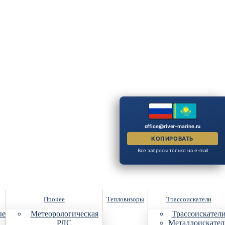
office@river-marine.ru
КОПИРОВАТЬ
Все запросы только на e-mail
Прочее
Тепловизоры
Трассоискатели
ые
Метеорологическая
Трассоискател
РЛС
Металлоискател