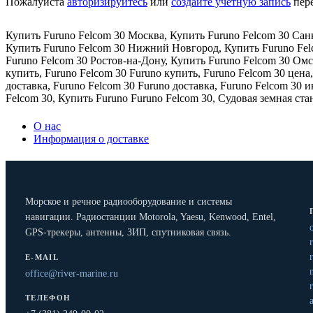
Пожалуйста
авторизируйтесь
или
создайте учетную запись
пере
Купить Furuno Felcom 30 Москва
,
Купить Furuno Felcom 30 Сан
Купить Furuno Felcom 30 Нижний Новгород
,
Купить Furuno Fe
Furuno Felcom 30 Ростов-на-Дону
,
Купить Furuno Felcom 30 Ом
купить
,
Furuno Felcom 30 Furuno купить
,
Furuno Felcom 30 цена
доставка
,
Furuno Felcom 30 Furuno доставка
,
Furuno Felcom 30 
Felcom 30
,
Купить Furuno Furuno Felcom 30
,
Судовая земная ст
О нас
Информация о доставке
Морское и речное радиооборудование и системы
навигации. Радиостанции Motorola, Yaesu, Kenwood, Entel,
GPS-трекеры, антенны, ЗИП, спутниковая связь.
E-MAIL
office@river-marine.ru
ТЕЛЕФОН