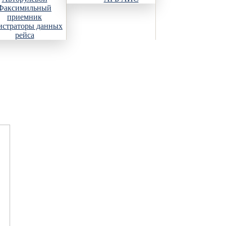
Факсимильный
приемник
истраторы данных
рейса