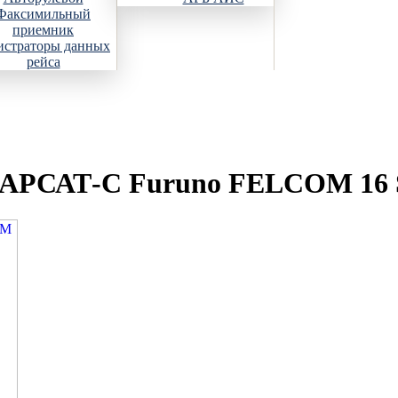
Факсимильный
приемник
истраторы данных
рейса
МАРСАТ-С Furuno FELCOM 16