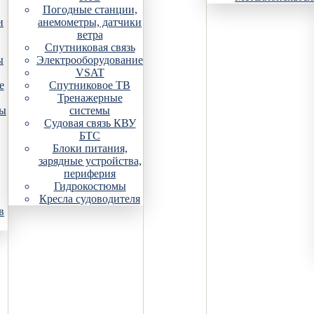
Погодные станции,
и
анемометры, датчики
ветра
Спутниковая связь
ы
Электрооборудование
VSAT
е
Спутниковое ТВ
Тренажерные
ры
системы
Судовая связь КВУ
БТС
Блоки питания,
зарядные устройства,
периферия
Гидрокостюмы
Кресла судоводителя
в