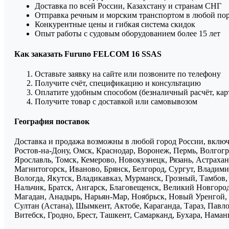
Доставка по всей России, Казахстану и странам СНГ
Отправка речным и морским транспортом в любой по
Конкурентные цены и гибкая система скидок
Опыт работы с судовым оборудованием более 15 лет
Как заказать Furuno FELCOM 16 SSAS
Оставьте заявку на сайте или позвоните по телефону
Получите счёт, спецификацию и консультацию
Оплатите удобным способом (безналичный расчёт, кар
Получите товар с доставкой или самовывозом
География поставок
Доставка и продажа возможны в любой город России, включа
Ростов-на-Дону, Омск, Краснодар, Воронеж, Пермь, Волгогра
Ярославль, Томск, Кемерово, Новокузнецк, Рязань, Астрахан
Магнитогорск, Иваново, Брянск, Белгород, Сургут, Владими
Вологда, Якутск, Владикавказ, Мурманск, Грозный, Тамбов
Нальчик, Братск, Ангарск, Благовещенск, Великий Новгоро
Магадан, Анадырь, Нарьян-Мар, Ноябрьск, Новый Уренгой, 
Султан (Астана), Шымкент, Актобе, Караганда, Тараз, Павло
Витебск, Гродно, Брест, Ташкент, Самарканд, Бухара, Нама