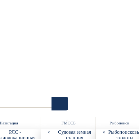
Навигация
ГМССБ
Рыбопоиск
РЛС -
Судовая земная
Рыбопоисков
диолокационная
станция
эхолоты,