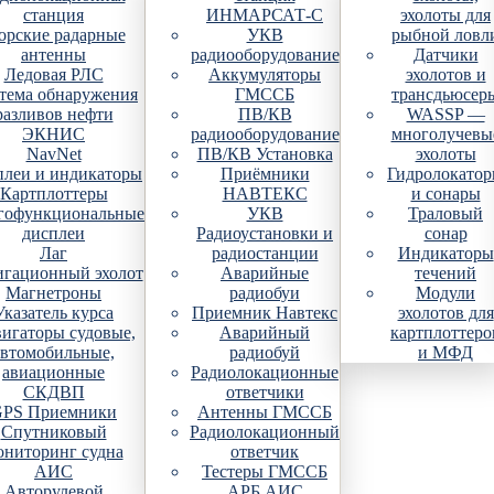
станция
ИНМАРСАТ-С
эхолоты для
рские радарные
УКВ
рыбной ловл
антенны
радиооборудование
Датчики
Ледовая РЛС
Аккумуляторы
эхолотов и
тема обнаружения
ГМССБ
трансдьюсер
разливов нефти
ПВ/КВ
WASSP —
ЭКНИС
радиооборудование
многолучевы
NavNet
ПВ/КВ Установка
эхолоты
плеи и индикаторы
Приёмники
Гидролокато
Картплоттеры
НАВТЕКС
и сонары
гофункциональные
УКВ
Траловый
дисплеи
Радиоустановки и
сонар
Лаг
радиостанции
Индикаторы
гационный эхолот
Аварийные
течений
Магнетроны
радиобуи
Модули
Указатель курса
Приемник Навтекс
эхолотов для
игаторы судовые,
Аварийный
картплоттеро
автомобильные,
радиобуй
и МФД
авиационные
Радиолокационные
СКДВП
ответчики
PS Приемники
Антенны ГМССБ
Спутниковый
Радиолокационный
ониторинг судна
ответчик
АИС
Тестеры ГМССБ
Авторулевой
АРБ АИС