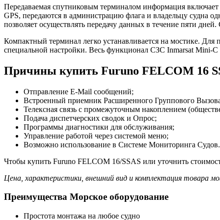
Передаваемая спутниковым терминалом информация включает 
GPS, передаются в администрацию флага и владельцу судна одн
позволяет осуществлять передачу данных в течение пяти дней.
Компактный терминал легко устанавливается на мостике. Для п
специальной настройки. Весь функционал СЗС Inmarsat Mini-C
Причины купить Furuno FELCOM 16 S
Отправление E-Mail сообщений;
Встроенный приемник Расширенного Группового Вызова
Телексная связь с промежуточным накоплением (обществен
Подача диспетчерских сводок и Опрос;
Программы диагностики для обслуживания;
Управление работой через системой меню;
Возможно использование в Системе Мониторинга Судов.
Чтобы купить Furuno FELCOM 16/SSAS или уточнить стоимость
Цена, характеристики, внешний вид и комплектация товара мо
Преимущества Морское оборудование
Простота монтажа на любое судно