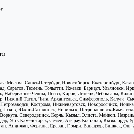
рт
та)
я: Москва, Санкт-Петербург, Новосибирск, Екатеринбург, Каза
д, Саратов, Тюмень, Тольятти, Ижевск, Барнаул, Ульяновск, Ирк
ь, Набережные Челны, Пенза, Киров, Липецк, Чебоксары, Калини
р, Нижний Тагил, Чита, Архангельск, Симферополь, Калуга, Смо
, Петрозаводск, Кострома, Нижневартовск, Новороссийск, Йошка
д, Псков, Южно-Сахалинск, Норильск, Петропавловск-Камчатск
Воркута, Северодвинск, Керчь, Кызыл, Элиста, Майкоп, Назран
дар, Усть-Каменогорск, Семей, Атырау, Костанай, Кызылорда, У
нган, Андижан, Фергана, Ереван, Гюмри, Ванадзор, Бишкек, Ош, 