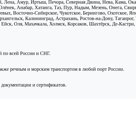
, Лена, Амур, Иртыш, Печора, Северная Двина, Нева, Кама, Ока,
Олёнек, Анабар, Хатанга, Таз, Пур, Надым, Мезень, Онега, Свирь
птевых, Восточно-Сибирское, Чукотское, Берингово, Охотское, Я
хангельск, Калининград, Астрахань, Ростов-на-Дону, Таганрог,
Ейск, Оля, Махачкала, Холмск, Корсаков, Шахтёрск, Де-Кастри, 
ой по всей России и СНГ.
также речным и морским транспортом в любой порт России.
 документации и сертификатов.