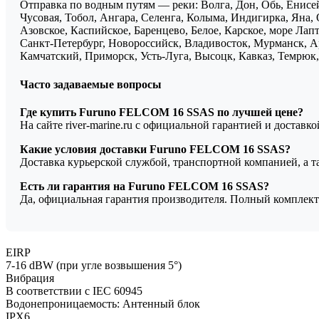
Отправка по водным путям — реки: Волга, Дон, Обь, Енисей
Чусовая, Тобол, Ангара, Селенга, Колыма, Индигирка, Яна, 
Азовское, Каспийское, Баренцево, Белое, Карское, море Ла
Санкт-Петербург, Новороссийск, Владивосток, Мурманск, Ар
Камчатский, Приморск, Усть-Луга, Высоцк, Кавказ, Темрюк, 
Часто задаваемые вопросы
Где купить Furuno FELCOM 16 SSAS по лучшей цене?
На сайте river-marine.ru с официальной гарантией и доставк
Какие условия доставки Furuno FELCOM 16 SSAS?
Доставка курьерской службой, транспортной компанией, а 
Есть ли гарантия на Furuno FELCOM 16 SSAS?
Да, официальная гарантия производителя. Полный комплект
EIRP
7-16 dBW (при угле возвышения 5°)
Вибрация
В соответствии с IEC 60945
Водонепроницаемость: Антенный блок
IPX6