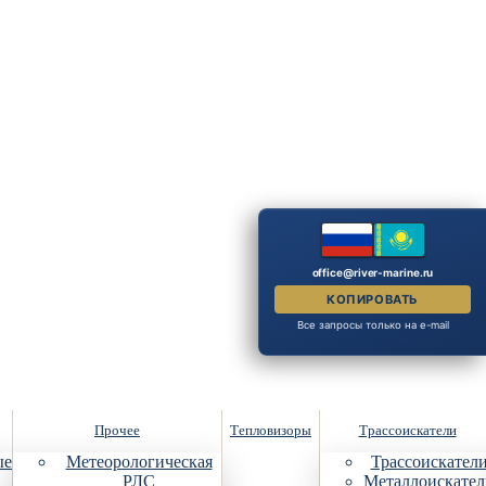
office@river-marine.ru
КОПИРОВАТЬ
Все запросы только на e-mail
Прочее
Тепловизоры
Трассоискатели
ые
Метеорологическая
Трассоискател
РЛС
Металлоискател