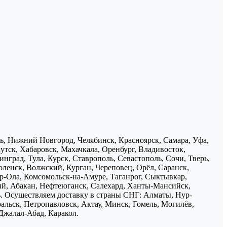
нь, Нижний Новгород, Челябинск, Красноярск, Самара, Уфа,
утск, Хабаровск, Махачкала, Оренбург, Владивосток,
нград, Тула, Курск, Ставрополь, Севастополь, Сочи, Тверь,
ленск, Волжский, Курган, Череповец, Орёл, Саранск,
р-Ола, Комсомольск-на-Амуре, Таганрог, Сыктывкар,
ий, Абакан, Нефтеюганск, Салехард, Ханты-Мансийск,
ь. Осуществляем доставку в страны СНГ: Алматы, Нур-
ральск, Петропавловск, Актау, Минск, Гомель, Могилёв,
Джалал-Абад, Каракол.