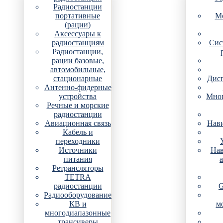
Радиостанции
портативные
Мо
(рации)
Аксессуары к
радиостанциям
Сис
Радиостанции,
рации базовые,
автомобильные,
стационарные
Дис
Антенно-фидерные
устройства
Мно
Речные и морские
радиостанции
Авиационная связь
Нави
Кабель и
переходники
Источники
Нав
питания
Ретрансляторы
TETRA
радиостанции
G
Радиооборудование
КВ и
м
многодиапазонные
трансиверы