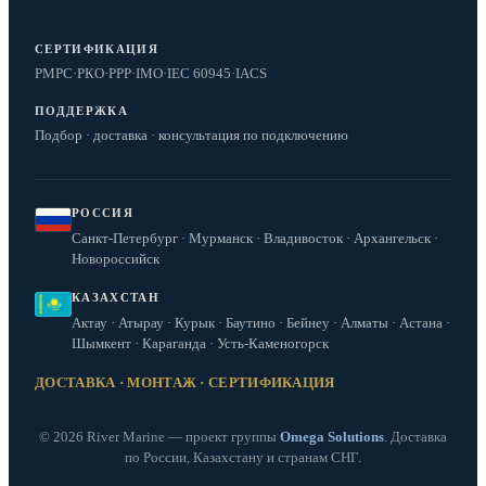
СЕРТИФИКАЦИЯ
РМРС
·
РКО
·
РРР
·
IMO
·
IEC 60945
·
IACS
ПОДДЕРЖКА
Подбор · доставка · консультация по подключению
РОССИЯ
Санкт-Петербург · Мурманск · Владивосток · Архангельск ·
Новороссийск
КАЗАХСТАН
Актау · Атырау · Курык · Баутино · Бейнеу · Алматы · Астана ·
Шымкент · Караганда · Усть-Каменогорск
ДОСТАВКА · МОНТАЖ · СЕРТИФИКАЦИЯ
© 2026 River Marine — проект группы
Omega Solutions
. Доставка
по России, Казахстану и странам СНГ.