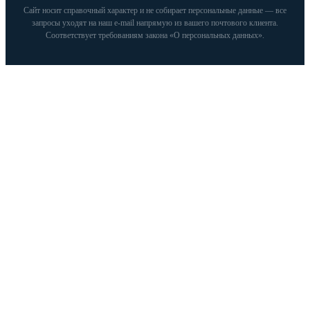
Сайт носит справочный характер и не собирает персональные данные — все
запросы уходят на наш e‑mail напрямую из вашего почтового клиента.
Соответствует требованиям закона «О персональных данных».