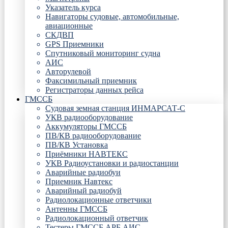
Указатель курса
Навигаторы судовые, автомобильные,
авиационные
СКДВП
GPS Приемники
Спутниковый мониторинг судна
АИС
Авторулевой
Факсимильный приемник
Регистраторы данных рейса
ГМССБ
Судовая земная станция ИНМАРСАТ-С
УКВ радиооборудование
Аккумуляторы ГМССБ
ПВ/КВ радиооборудование
ПВ/КВ Установка
Приёмники НАВТЕКС
УКВ Радиоустановки и радиостанции
Аварийные радиобуи
Приемник Навтекс
Аварийный радиобуй
Радиолокационные ответчики
Антенны ГМССБ
Радиолокационный ответчик
Тестеры ГМССБ АРБ АИС