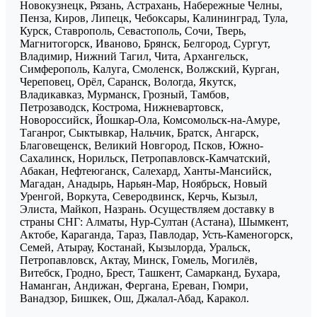
Новокузнецк, Рязань, Астрахань, Набережные Челны,
Пенза, Киров, Липецк, Чебоксары, Калининград, Тула,
Курск, Ставрополь, Севастополь, Сочи, Тверь,
Магнитогорск, Иваново, Брянск, Белгород, Сургут,
Владимир, Нижний Тагил, Чита, Архангельск,
Симферополь, Калуга, Смоленск, Волжский, Курган,
Череповец, Орёл, Саранск, Вологда, Якутск,
Владикавказ, Мурманск, Грозный, Тамбов,
Петрозаводск, Кострома, Нижневартовск,
Новороссийск, Йошкар-Ола, Комсомольск-на-Амуре,
Таганрог, Сыктывкар, Нальчик, Братск, Ангарск,
Благовещенск, Великий Новгород, Псков, Южно-
Сахалинск, Норильск, Петропавловск-Камчатский,
Абакан, Нефтеюганск, Салехард, Ханты-Мансийск,
Магадан, Анадырь, Нарьян-Мар, Ноябрьск, Новый
Уренгой, Воркута, Северодвинск, Керчь, Кызыл,
Элиста, Майкоп, Назрань. Осуществляем доставку в
страны СНГ: Алматы, Нур-Султан (Астана), Шымкент,
Актобе, Караганда, Тараз, Павлодар, Усть-Каменогорск,
Семей, Атырау, Костанай, Кызылорда, Уральск,
Петропавловск, Актау, Минск, Гомель, Могилёв,
Витебск, Гродно, Брест, Ташкент, Самарканд, Бухара,
Наманган, Андижан, Фергана, Ереван, Гюмри,
Ванадзор, Бишкек, Ош, Джалал-Абад, Каракол.