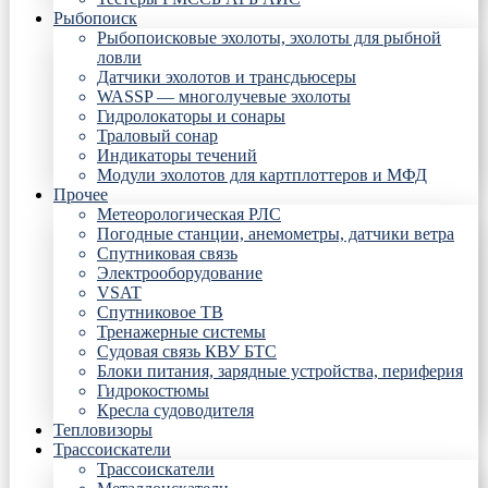
Рыбопоиск
Рыбопоисковые эхолоты, эхолоты для рыбной
ловли
Датчики эхолотов и трансдьюсеры
WASSP — многолучевые эхолоты
Гидролокаторы и сонары
Траловый сонар
Индикаторы течений
Модули эхолотов для картплоттеров и МФД
Прочее
Метеорологическая РЛС
Погодные станции, анемометры, датчики ветра
Спутниковая связь
Электрооборудование
VSAT
Спутниковое ТВ
Тренажерные системы
Судовая связь КВУ БТС
Блоки питания, зарядные устройства, периферия
Гидрокостюмы
Кресла судоводителя
Тепловизоры
Трассоискатели
Трассоискатели