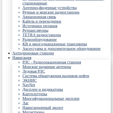
стационарные
Антенно-фидерные устройства
Речные и морские радиостанции
Авиационная связь
Кабель и переходники
Источники питания
Ретрансляторы
TETRA радиостанции
Радиооборудование
КВ и многодиапазонные трансиверы
Аксессуары и дополнительное оборудование
Антидроновые станции
Навигация
РЛС - Радиолокационная станция
Морские радарные антенны
Ледовая РЛС
Система обнаружения разливов нефти
ЭКНИС
NavNet
Дисплеи и индикаторы
Картплоттеры
Многофункциональные дисплеи
Лаг
Навигационный эхолот
Магнетроны