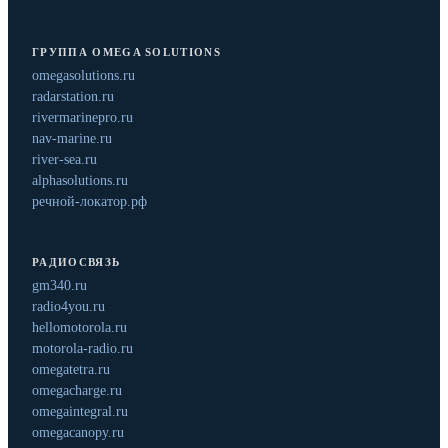
ГРУППА OMEGA SOLUTIONS
omegasolutions.ru
radarstation.ru
rivermarinepro.ru
nav-marine.ru
river-sea.ru
alphasolutions.ru
речной-локатор.рф
РАДИОСВЯЗЬ
gm340.ru
radio4you.ru
hellomotorola.ru
motorola-radio.ru
omegatetra.ru
omegacharge.ru
omegaintegral.ru
omegacanopy.ru