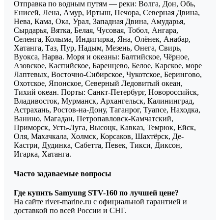
Отправка по водным путям — реки: Волга, Дон, Обь,
Енисей, Лена, Амур, Иртыш, Печора, Северная Двина,
Нева, Кама, Ока, Урал, Западная Двина, Амударья,
Сырдарья, Вятка, Белая, Чусовая, Тобол, Ангара,
Селенга, Колыма, Индигирка, Яна, Олёнек, Анабар,
Хатанга, Таз, Пур, Надым, Мезень, Онега, Свирь,
Вуокса, Нарва. Моря и океаны: Балтийское, Чёрное,
Азовское, Каспийское, Баренцево, Белое, Карское, море
Лаптевых, Восточно-Сибирское, Чукотское, Берингово,
Охотское, Японское, Северный Ледовитый океан,
Тихий океан. Порты: Санкт-Петербург, Новороссийск,
Владивосток, Мурманск, Архангельск, Калининград,
Астрахань, Ростов-на-Дону, Таганрог, Туапсе, Находка,
Ванино, Магадан, Петропавловск-Камчатский,
Приморск, Усть-Луга, Высоцк, Кавказ, Темрюк, Ейск,
Оля, Махачкала, Холмск, Корсаков, Шахтёрск, Де-
Кастри, Дудинка, Сабетта, Певек, Тикси, Диксон,
Игарка, Хатанга.
Часто задаваемые вопросы
Где купить Samyung STV-160 по лучшей цене?
На сайте river-marine.ru с официальной гарантией и
доставкой по всей России и СНГ.