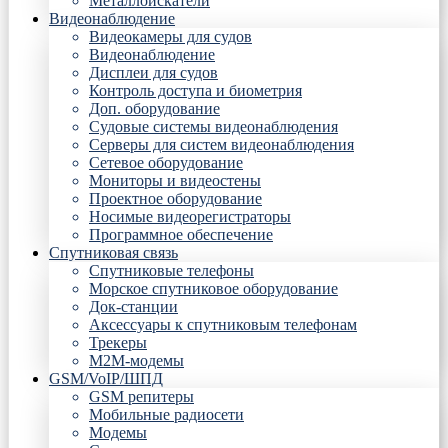
Металлоискатели
Видеонаблюдение
Видеокамеры для судов
Видеонаблюдение
Дисплеи для судов
Контроль доступа и биометрия
Доп. оборудование
Судовые системы видеонаблюдения
Серверы для систем видеонаблюдения
Сетевое оборудование
Мониторы и видеостены
Проектное оборудование
Носимые видеорегистраторы
Программное обеспечение
Спутниковая связь
Спутниковые телефоны
Морское спутниковое оборудование
Док-станции
Аксессуары к спутниковым телефонам
Трекеры
М2М-модемы
GSM/VoIP/ШПД
GSM репитеры
Мобильные радиосети
Модемы