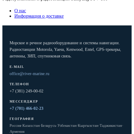
О нас
Информация о доставке
Морское и речное радиооборудование и системы навигации.
Радиостанции Motorola, Yaesu, Kenwood, Entel, GPS-трекеры,
антенны, ЗИП, спутниковая связь.
E-MAIL
office@river-marine.ru
ТЕЛЕФОН
+7 (381) 249-00-02
МЕССЕНДЖЕР
+7 (701) 466-02-23
ГЕОГРАФИЯ
Россия
·
Казахстан
·
Беларусь
·
Узбекистан
·
Кыргызстан
·
Таджикистан
·
Армения