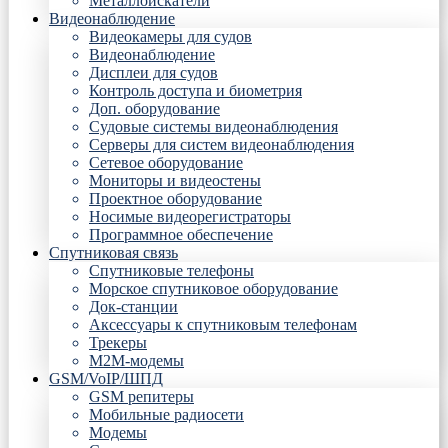
Металлоискатели
Видеонаблюдение
Видеокамеры для судов
Видеонаблюдение
Дисплеи для судов
Контроль доступа и биометрия
Доп. оборудование
Судовые системы видеонаблюдения
Серверы для систем видеонаблюдения
Сетевое оборудование
Мониторы и видеостены
Проектное оборудование
Носимые видеорегистраторы
Программное обеспечение
Спутниковая связь
Спутниковые телефоны
Морское спутниковое оборудование
Док-станции
Аксессуары к спутниковым телефонам
Трекеры
М2М-модемы
GSM/VoIP/ШПД
GSM репитеры
Мобильные радиосети
Модемы