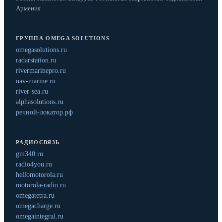
Армения
ГРУППА OMEGA SOLUTIONS
omegasolutions.ru
radarstation.ru
rivermarinepro.ru
nav-marine.ru
river-sea.ru
alphasolutions.ru
речной-локатор.рф
РАДИОСВЯЗЬ
gm340.ru
radio4you.ru
hellomotorola.ru
motorola-radio.ru
omegatetra.ru
omegacharge.ru
omegaintegral.ru