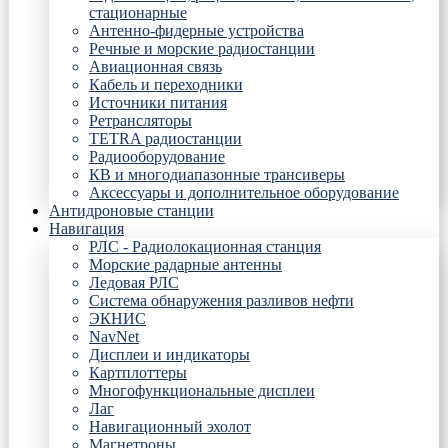
стационарные
Антенно-фидерные устройства
Речные и морские радиостанции
Авиационная связь
Кабель и переходники
Источники питания
Ретрансляторы
TETRA радиостанции
Радиооборудование
КВ и многодиапазонные трансиверы
Аксессуары и дополнительное оборудование
Антидроновые станции
Навигация
РЛС - Радиолокационная станция
Морские радарные антенны
Ледовая РЛС
Система обнаружения разливов нефти
ЭКНИС
NavNet
Дисплеи и индикаторы
Картплоттеры
Многофункциональные дисплеи
Лаг
Навигационный эхолот
Магнетроны