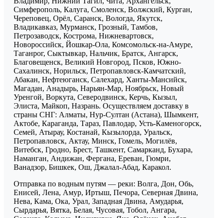
Владимир, Нижний Тагил, Чита, Архангельск,
Симферополь, Калуга, Смоленск, Волжский, Курган,
Череповец, Орёл, Саранск, Вологда, Якутск,
Владикавказ, Мурманск, Грозный, Тамбов,
Петрозаводск, Кострома, Нижневартовск,
Новороссийск, Йошкар-Ола, Комсомольск-на-Амуре,
Таганрог, Сыктывкар, Нальчик, Братск, Ангарск,
Благовещенск, Великий Новгород, Псков, Южно-
Сахалинск, Норильск, Петропавловск-Камчатский,
Абакан, Нефтеюганск, Салехард, Ханты-Мансийск,
Магадан, Анадырь, Нарьян-Мар, Ноябрьск, Новый
Уренгой, Воркута, Северодвинск, Керчь, Кызыл,
Элиста, Майкоп, Назрань. Осуществляем доставку в
страны СНГ: Алматы, Нур-Султан (Астана), Шымкент,
Актобе, Караганда, Тараз, Павлодар, Усть-Каменогорск,
Семей, Атырау, Костанай, Кызылорда, Уральск,
Петропавловск, Актау, Минск, Гомель, Могилёв,
Витебск, Гродно, Брест, Ташкент, Самарканд, Бухара,
Наманган, Андижан, Фергана, Ереван, Гюмри,
Ванадзор, Бишкек, Ош, Джалал-Абад, Каракол.
Отправка по водным путям — реки: Волга, Дон, Обь,
Енисей, Лена, Амур, Иртыш, Печора, Северная Двина,
Нева, Кама, Ока, Урал, Западная Двина, Амударья,
Сырдарья, Вятка, Белая, Чусовая, Тобол, Ангара,