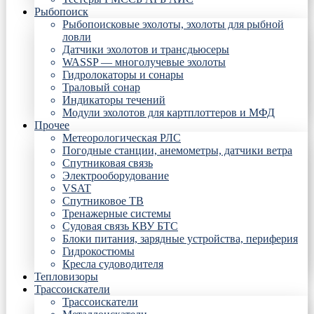
Рыбопоиск
Рыбопоисковые эхолоты, эхолоты для рыбной
ловли
Датчики эхолотов и трансдьюсеры
WASSP — многолучевые эхолоты
Гидролокаторы и сонары
Траловый сонар
Индикаторы течений
Модули эхолотов для картплоттеров и МФД
Прочее
Метеорологическая РЛС
Погодные станции, анемометры, датчики ветра
Спутниковая связь
Электрооборудование
VSAT
Спутниковое ТВ
Тренажерные системы
Судовая связь КВУ БТС
Блоки питания, зарядные устройства, периферия
Гидрокостюмы
Кресла судоводителя
Тепловизоры
Трассоискатели
Трассоискатели