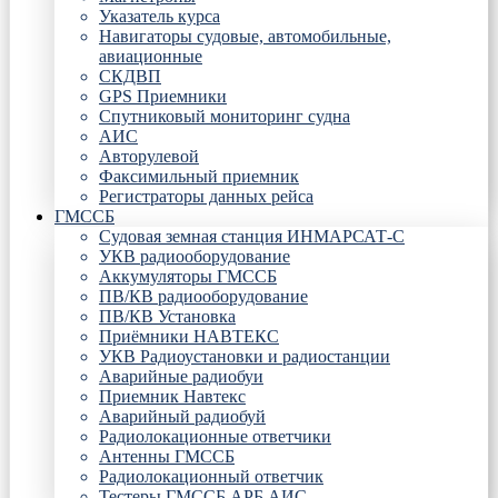
Указатель курса
Навигаторы судовые, автомобильные,
авиационные
СКДВП
GPS Приемники
Спутниковый мониторинг судна
АИС
Авторулевой
Факсимильный приемник
Регистраторы данных рейса
ГМССБ
Судовая земная станция ИНМАРСАТ-С
УКВ радиооборудование
Аккумуляторы ГМССБ
ПВ/КВ радиооборудование
ПВ/КВ Установка
Приёмники НАВТЕКС
УКВ Радиоустановки и радиостанции
Аварийные радиобуи
Приемник Навтекс
Аварийный радиобуй
Радиолокационные ответчики
Антенны ГМССБ
Радиолокационный ответчик
Тестеры ГМССБ АРБ АИС