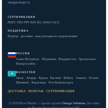
omegacanopy.ru
СЕРТИФИКАЦИЯ
РМРС
·
РКО
·
РРР
·
IMO
·
IEC 60945
·
IACS
ПОДДЕРЖКА
Подбор · доставка · консультация по подключению
РОССИЯ
Санкт-Петербург · Мурманск · Владивосток · Архангельск ·
Новороссийск
КАЗАХСТАН
Актау · Атырау · Курык · Баутино · Бейнеу · Алматы · Астана ·
Шымкент · Караганда · Усть-Каменогорск
ДОСТАВКА · МОНТАЖ · СЕРТИФИКАЦИЯ
© 2026 River Marine — проект группы
Omega Solutions
. Доставка
по России, Казахстану и странам СНГ.