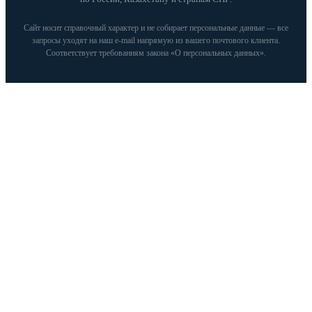
Сайт носит справочный характер и не собирает персональные данные — все
запросы уходят на наш e‑mail напрямую из вашего почтового клиента.
Соответствует требованиям закона «О персональных данных».