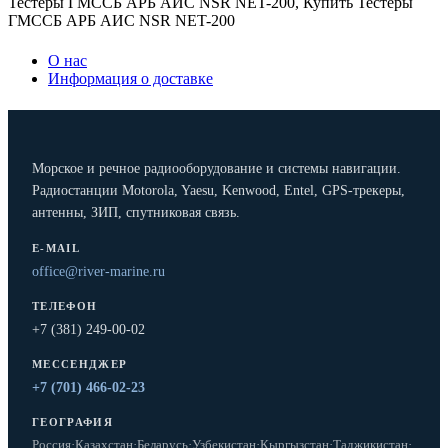
Тестеры ГМССБ АРБ АИС NSR NET-200
,
Купить Тестеры
ГМССБ АРБ АИС NSR NET-200
О нас
Информация о доставке
Морское и речное радиооборудование и системы навигации.
Радиостанции Motorola, Yaesu, Kenwood, Entel, GPS-трекеры,
антенны, ЗИП, спутниковая связь.
E-MAIL
office@river-marine.ru
ТЕЛЕФОН
+7 (381) 249-00-02
МЕССЕНДЖЕР
+7 (701) 466-02-23
ГЕОГРАФИЯ
Россия
·
Казахстан
·
Беларусь
·
Узбекистан
·
Кыргызстан
·
Таджикистан
·