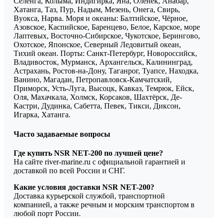
Селенга, Колыма, Индигирка, Яна, Олёнек, Анабар,
Хатанга, Таз, Пур, Надым, Мезень, Онега, Свирь,
Вуокса, Нарва. Моря и океаны: Балтийское, Чёрное,
Азовское, Каспийское, Баренцево, Белое, Карское, море
Лаптевых, Восточно-Сибирское, Чукотское, Берингово,
Охотское, Японское, Северный Ледовитый океан,
Тихий океан. Порты: Санкт-Петербург, Новороссийск,
Владивосток, Мурманск, Архангельск, Калининград,
Астрахань, Ростов-на-Дону, Таганрог, Туапсе, Находка,
Ванино, Магадан, Петропавловск-Камчатский,
Приморск, Усть-Луга, Высоцк, Кавказ, Темрюк, Ейск,
Оля, Махачкала, Холмск, Корсаков, Шахтёрск, Де-
Кастри, Дудинка, Сабетта, Певек, Тикси, Диксон,
Игарка, Хатанга.
Часто задаваемые вопросы
Где купить NSR NET-200 по лучшей цене?
На сайте river-marine.ru с официальной гарантией и
доставкой по всей России и СНГ.
Какие условия доставки NSR NET-200?
Доставка курьерской службой, транспортной
компанией, а также речным и морским транспортом в
любой порт России.